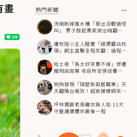
有畫
熱門新聞
洗碗刷掉進水槽「發出沒聽過怪
叫」 男子鼓起勇氣撈出嗨翻：
超可愛
邊牧陪小主人睡覺「順便霸佔枕
頭」飼主直擊全程笑翻：過程絲
滑到太自然
哈士奇「長太好笑賣不掉」慘遭
寵物店拋棄 收容所安排送養活
動還是沒人要
狗狗發現「隔壁新鄰居職業」天
天翻陽台報到！超爽模樣網笑
翻：進到遊樂園
坪林獨居老翁離世無人知 13犬
守屋護遺體伴最後一程