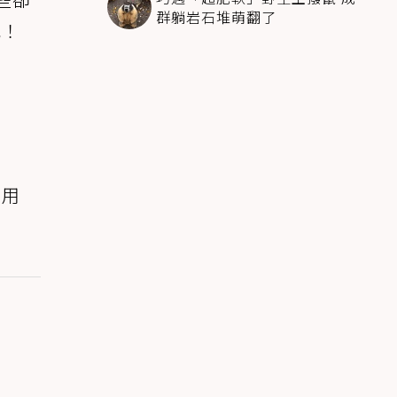
群躺岩石堆萌翻了
吧！
辛
真用