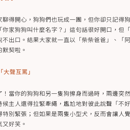
家聊得開心，狗狗們也玩成一團，但你卻只記得
「你家狗狗叫什麼名字？」這句話很好開口，但
說不出口。結果大家就一直以「柴柴爸爸」、「
的默契啦。
始「大聲互罵」
了！當你的狗狗和另一隻狗擦身而過時，兩邊突
時候主人還得拉緊牽繩，尷尬地對彼此說聲「不
得特別緊張；但如果是兩隻小型犬，反而會讓人
氣又好笑。