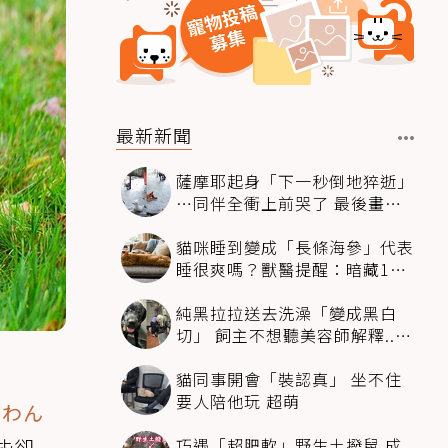
最新新聞
薩摩耶起身「下一秒倒地猝逝」
…同伴全衝上前哭了 最後畫面
逼哭萬人
貓咪睡到變成「長條海參」代表
睡很爽嗎？獸醫提醒：暗藏1種
不適
純黑拉拉送去洗澡「變成黑白
切」 飼主不想聽美容師解釋..衝
現場秒道歉
貓同事開會「裝認真」 坐不住
要人陪他玩 超萌
《
わん
巧遇「超肥軟」野生土撥鼠 成
些卻