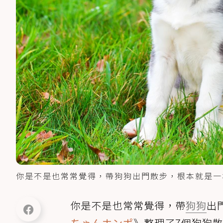
你是不是也常常覺得，帶狗狗出門散步，根本就是一場充
你是不是也常常覺得，帶
狗狗
出
ちゃんホンポ
》整理了7個狗狗