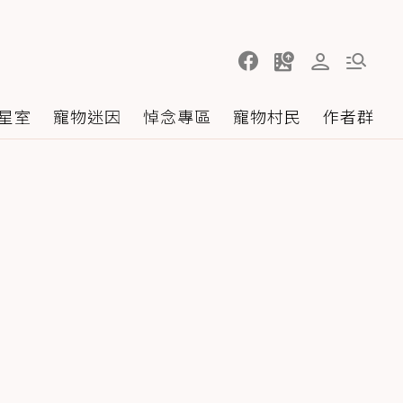
星室
寵物迷因
悼念專區
寵物村民
作者群