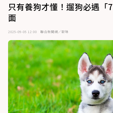
只有養狗才懂！遛狗必遇「
面
2025-09-05 12:00
聯合新聞網／歐琳