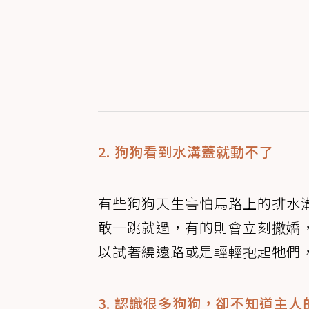
2. 狗狗看到水溝蓋就動不了
有些狗狗天生害怕馬路上的排水
敢一跳就過，有的則會立刻撒嬌
以試著繞遠路或是輕輕抱起牠們
3. 認識很多狗狗，卻不知道主人