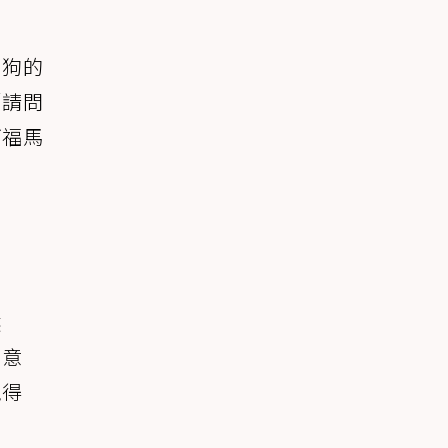
狗狗的
「請問
阿福馬
然
好意
覺得