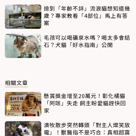
撿到「年齡不詳」流浪貓想知道幾
歲？專家教看「4部位」馬上有答
案
毛孩可以喝礦泉水嗎？喝太多會結
石？犬貓「好水指南」公開
相關文章
懸賞獎金增至20萬元！彰化橘貓
「阿咪」失走 飼主盼愛貓趕快回
家
澳牧散步突然轉頭「對主人燦笑放
電」！獸醫指不是巧合：真相超窩