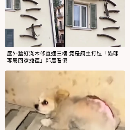
屋外牆釘滿木條直通三樓 竟是飼主打造「貓咪
專屬回家捷徑」鄰居看傻