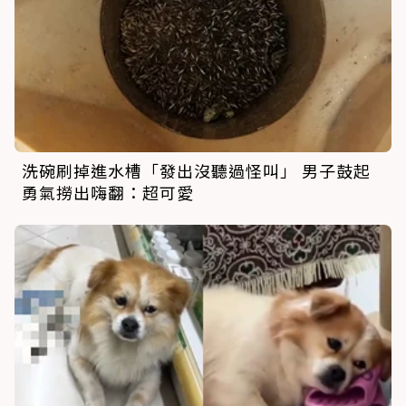
洗碗刷掉進水槽「發出沒聽過怪叫」 男子鼓起
勇氣撈出嗨翻：超可愛