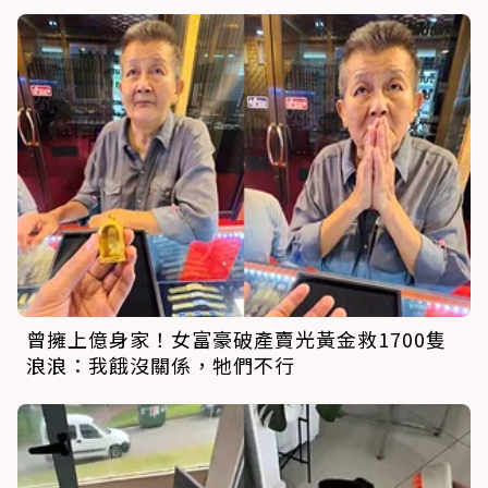
曾擁上億身家！女富豪破產賣光黃金救1700隻
浪浪：我餓沒關係，牠們不行