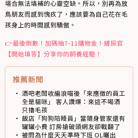
場合無法填補的心靈空缺。所以，別再為放
鳥朋友而感到愧疚了，應該要為自己花在毛
孩身上的時間感到驕傲。
👉最後倒數！加碼抽7-11購物金！鏟屎官
【開始填答】分享你的飼養經驗！
推薦新聞
酒吧老闆收編浪喵後「來應徵的員工
全是貓咪」 客人讚爆：來這不喝酒
只擼毛孩
飯店「狗狗陪睡員」當隨身管家還有
罐罐小費 訂房搶破頭網友卻戰翻了
被問為什麼天天準時下班 OL曬出