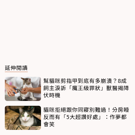
延伸閱讀
幫貓咪剪指甲到底有多崩潰？8成
飼主淚訴「魔王級罪狀」獸醫揭降
伏時機
貓咪拒絕跟你同寢別難過！分房睡
反而有「5大超讚好處」：作夢都
會笑