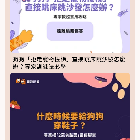
狗狗「拒走寵物樓梯」直接跳床跳沙發怎麼
辦？專家訓練法必學