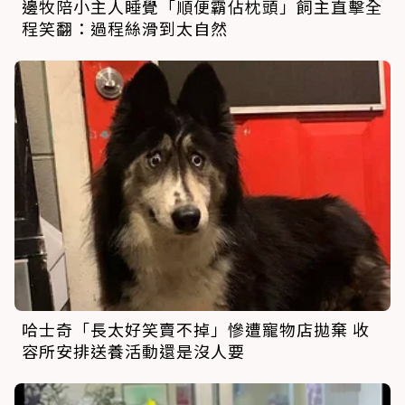
邊牧陪小主人睡覺「順便霸佔枕頭」飼主直擊全
程笑翻：過程絲滑到太自然
哈士奇「長太好笑賣不掉」慘遭寵物店拋棄 收
容所安排送養活動還是沒人要