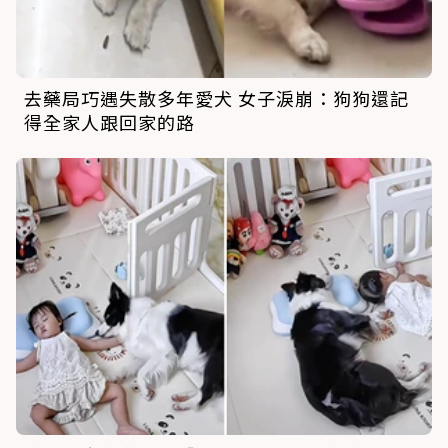
去藥局巧遇失散多年愛犬 女子淚崩：狗狗還記
得全家人跟回家的路