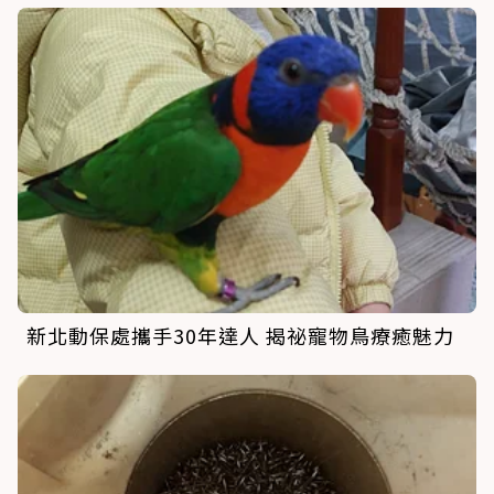
新北動保處攜手30年達人 揭祕寵物鳥療癒魅力