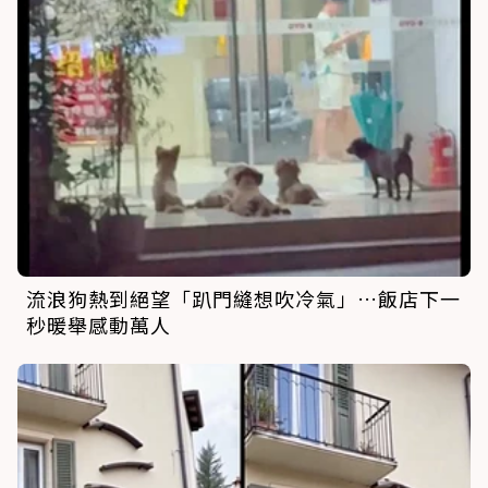
流浪狗熱到絕望「趴門縫想吹冷氣」…飯店下一
秒暖舉感動萬人