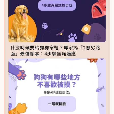
什麼時候要給狗狗穿鞋？專家揭「2惡劣路
面」最傷腳掌：4步驟無痛適應