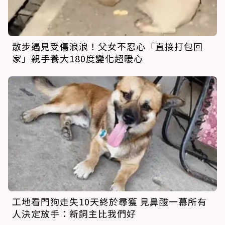
散步遇見受傷浪浪！父女不忍心「直接打包回
家」親手養大180度變化超暖心
工地看門狗走失10天終於尋獲 見鼻酸一幕所有
人決定放手：新飼主比我們好