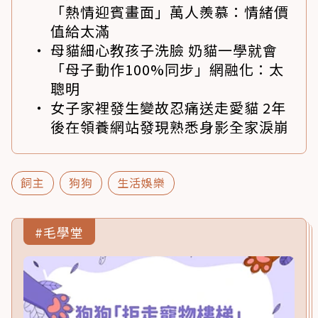
「熱情迎賓畫面」萬人羨慕：情緒價
值給太滿
母貓細心教孩子洗臉 奶貓一學就會
「母子動作100%同步」網融化：太
聰明
女子家裡發生變故忍痛送走愛貓 2年
後在領養網站發現熟悉身影全家淚崩
飼主
狗狗
生活娛樂
#毛學堂