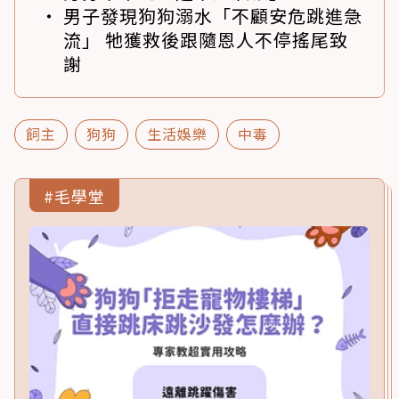
男子發現狗狗溺水「不顧安危跳進急
流」 牠獲救後跟隨恩人不停搖尾致
謝
飼主
狗狗
生活娛樂
中毒
#毛學堂