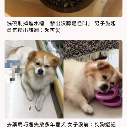
洗碗刷掉進水槽「發出沒聽過怪叫」 男子鼓起
勇氣撈出嗨翻：超可愛
去藥局巧遇失散多年愛犬 女子淚崩：狗狗還記