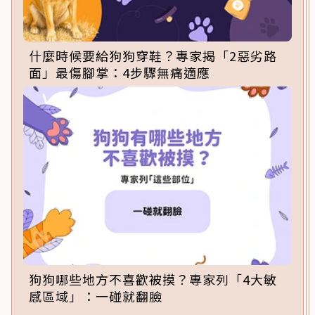
什麼時候要給狗狗穿鞋？專家揭「2惡劣路
面」最傷腳掌：4步驟無痛適應
狗狗哪些地方不喜歡被摸？專家列「4大敏
感區域」：一碰就翻臉