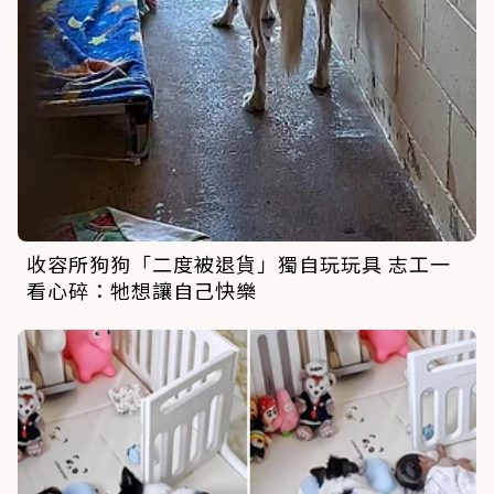
收容所狗狗「二度被退貨」獨自玩玩具 志工一
看心碎：牠想讓自己快樂