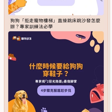
狗狗「拒走寵物樓梯」直接跳床跳沙發怎麼
辦？專家訓練法必學