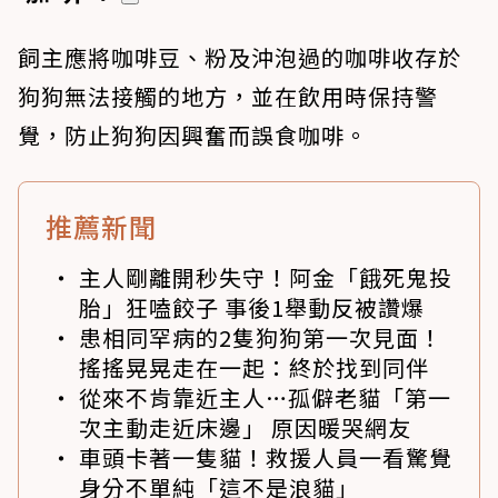
飼主應將咖啡豆、粉及沖泡過的咖啡收存於
狗狗無法接觸的地方，並在飲用時保持警
覺，防止狗狗因興奮而誤食咖啡。
推薦新聞
主人剛離開秒失守！阿金「餓死鬼投
胎」狂嗑餃子 事後1舉動反被讚爆
患相同罕病的2隻狗狗第一次見面！
搖搖晃晃走在一起：終於找到同伴
從來不肯靠近主人…孤僻老貓「第一
次主動走近床邊」 原因暖哭網友
車頭卡著一隻貓！救援人員一看驚覺
身分不單純「這不是浪貓」