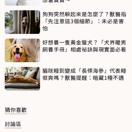
狗狗突然躲起來是怎麼了？獸醫指
「先注意這3個細節」：未必是害
怕
好想養一隻黃金獵犬？「犬界暖男
飼養手冊」相處祕訣與現實面必看
貓咪睡到變成「長條海參」代表睡
很爽嗎？獸醫提醒：暗藏1種不適
猜你喜歡
討論區