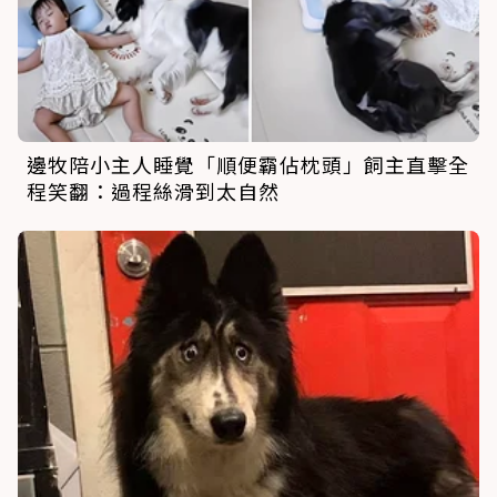
邊牧陪小主人睡覺「順便霸佔枕頭」飼主直擊全
程笑翻：過程絲滑到太自然