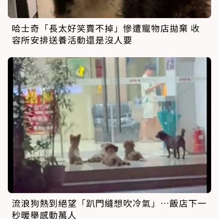
哈士奇「長太好笑賣不掉」慘遭寵物店拋棄 收
容所安排送養活動還是沒人要
流浪狗熱到絕望「趴門縫想吹冷氣」…飯店下一
秒暖舉感動萬人