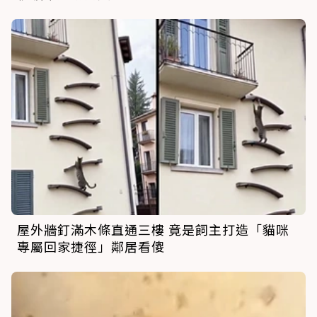
屋外牆釘滿木條直通三樓 竟是飼主打造「貓咪
專屬回家捷徑」鄰居看傻