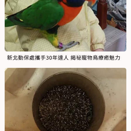
新北動保處攜手30年達人 揭祕寵物鳥療癒魅力