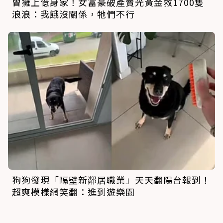
曾擁上億身家！女富豪破產賣光黃金救1700隻
浪浪：我餓沒關係，牠們不行
狗狗發現「隔壁新鄰居職業」天天翻陽台報到！
超爽模樣網笑翻：進到遊樂園