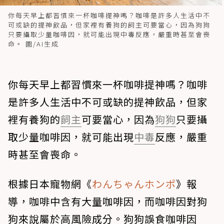
你每天早上都習慣來一杯咖啡提神嗎？咖啡是許多人生活中不
可或缺的提神飲品，但家裡有養狗的飼主可要當心，因為狗狗
只要攝取少量咖啡因，就可能出現中毒反應，嚴重時甚至會喪
命。 圖/AI生成
你每天早上都習慣來一杯咖啡提神嗎？咖啡
是許多人生活中不可或缺的提神飲品，但家
裡有養狗的
飼主
可要當心，因為
狗狗
只要攝
取少量咖啡因，就可能出現
中毒
反應，嚴重
時甚至會喪命。
根據日本寵物網《
わんちゃんホンポ
》報
導，咖啡中含有大量咖啡因，而咖啡因對狗
狗來說屬於高風險成分。狗狗誤食咖啡因