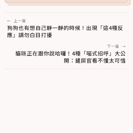
←
上一篇
狗狗也有想自己靜一靜的時候！出現「這4種反
應」請勿白目打擾
下一篇
→
貓咪正在跟你說哈囉！4種「喵式招呼」大公
開：鏟屎官看不懂太可惜