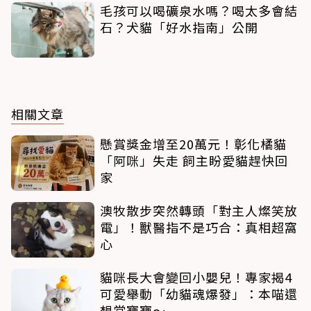
毛孩可以喝礦泉水嗎？喝太多會結
石？犬貓「好水指南」公開
相關文章
懸賞獎金增至20萬元！彰化橘貓
「阿咪」失走 飼主盼愛貓趕快回
家
澳牧散步突然轉頭「對主人燦笑放
電」！獸醫指不是巧合：真相超窩
心
貓咪長大會變回小嬰兒！專家揭4
可愛舉動「幼貓魂爆發」：本喵還
想當寶寶～