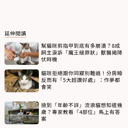
延伸閱讀
幫貓咪剪指甲到底有多崩潰？8成
飼主淚訴「魔王級罪狀」獸醫揭降
伏時機
貓咪拒絕跟你同寢別難過！分房睡
反而有「5大超讚好處」：作夢都
會笑
撿到「年齡不詳」流浪貓想知道幾
歲？專家教看「4部位」馬上有答
案