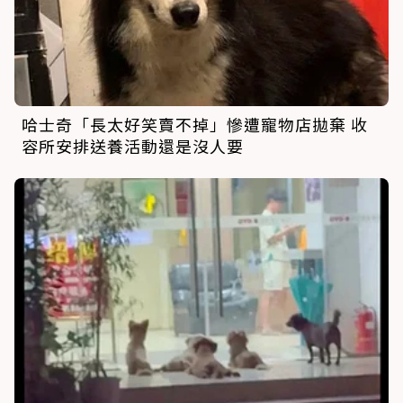
哈士奇「長太好笑賣不掉」慘遭寵物店拋棄 收
容所安排送養活動還是沒人要