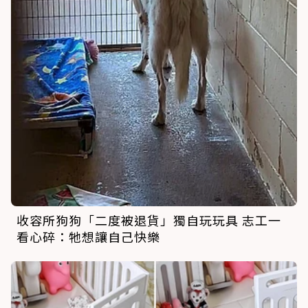
收容所狗狗「二度被退貨」獨自玩玩具 志工一
看心碎：牠想讓自己快樂