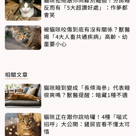
貓咪拒絕跟你同寢別難過！分房睡
反而有「5大超讚好處」：作夢都
會笑
被貓咪咬傷到底有沒有關係？獸醫
揭「4大人畜共通疾病」高齡、幼
童要小心
相關文章
貓咪睡到變成「長條海參」代表睡
很爽嗎？獸醫提醒：暗藏1種不適
貓咪正在跟你說哈囉！4種「喵式
招呼」大公開：鏟屎官看不懂太可
惜