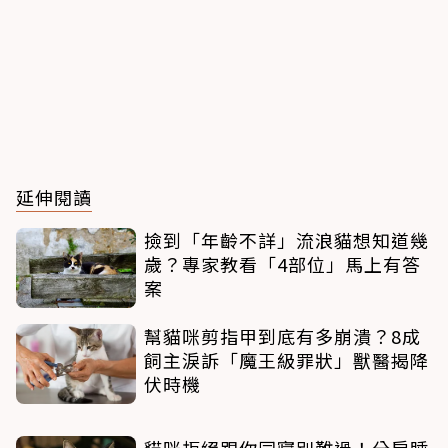
延伸閱讀
撿到「年齡不詳」流浪貓想知道幾
歲？專家教看「4部位」馬上有答
案
幫貓咪剪指甲到底有多崩潰？8成
飼主淚訴「魔王級罪狀」獸醫揭降
伏時機