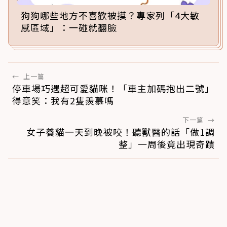
狗狗哪些地方不喜歡被摸？專家列「4大敏
感區域」：一碰就翻臉
←
上一篇
停車場巧遇超可愛貓咪！「車主加碼抱出二號」
得意笑：我有2隻羨慕嗎
下一篇
→
女子養貓一天到晚被咬！聽獸醫的話「做1調
整」一周後竟出現奇蹟