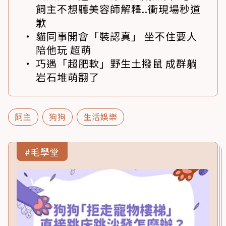
飼主不想聽美容師解釋..衝現場秒道
歉
貓同事開會「裝認真」 坐不住要人
陪他玩 超萌
巧遇「超肥軟」野生土撥鼠 成群躺
岩石堆萌翻了
飼主
狗狗
生活娛樂
#毛學堂