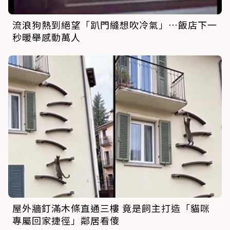
流浪狗熱到絕望「趴門縫想吹冷氣」…飯店下一
秒暖舉感動萬人
屋外牆釘滿木條直通三樓 竟是飼主打造「貓咪
專屬回家捷徑」鄰居看傻