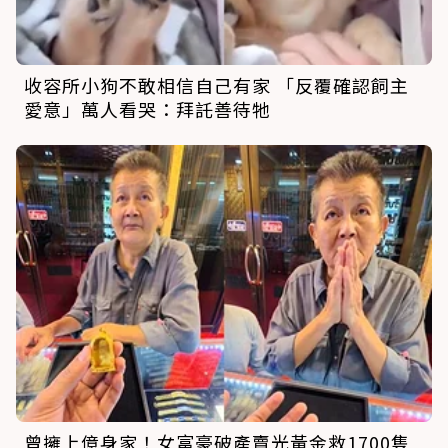
收容所小狗不敢相信自己有家 「反覆確認飼主
愛意」萬人看哭：拜託善待牠
曾擁上億身家！女富豪破產賣光黃金救1700隻