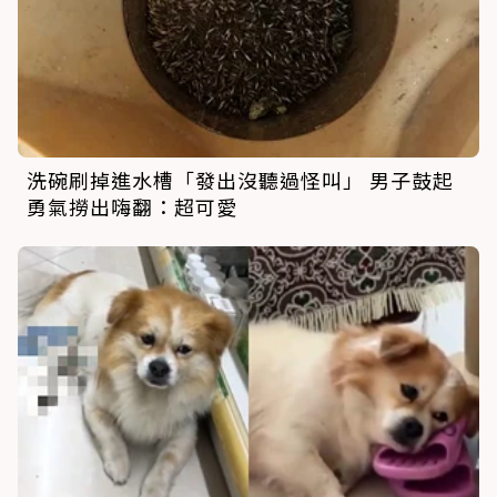
洗碗刷掉進水槽「發出沒聽過怪叫」 男子鼓起
勇氣撈出嗨翻：超可愛