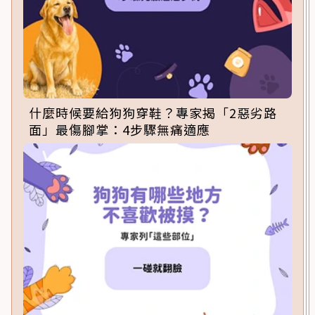
什麼時候要給狗狗穿鞋？專家揭「2惡劣路
面」最傷腳掌：4步驟無痛適應