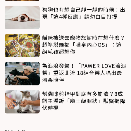
狗狗也有想自己靜一靜的時候！出
現「這4種反應」請勿白目打擾
貓咪被送去寵物旅館時在想什麼？
超準塔羅揭「喵皇內心OS」：這
組毛孩超想你
為浪浪發聲！「PAWER LOVE流浪
祭」重返北流 18組音樂人唱出最
溫柔陪伴
幫貓咪剪指甲到底有多崩潰？8成
飼主淚訴「魔王級罪狀」獸醫揭降
伏時機