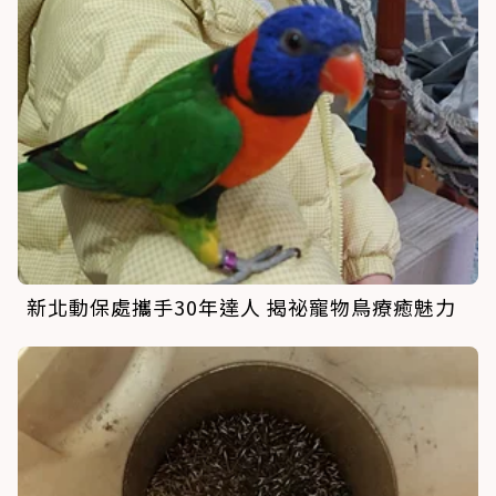
新北動保處攜手30年達人 揭祕寵物鳥療癒魅力