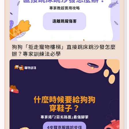
狗狗「拒走寵物樓梯」直接跳床跳沙發怎麼
辦？專家訓練法必學