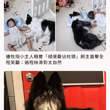
邊牧陪小主人睡覺「順便霸佔枕頭」飼主直擊全
程笑翻：過程絲滑到太自然