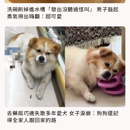
洗碗刷掉進水槽「發出沒聽過怪叫」 男子鼓起
勇氣撈出嗨翻：超可愛
去藥局巧遇失散多年愛犬 女子淚崩：狗狗還記
得全家人跟回家的路