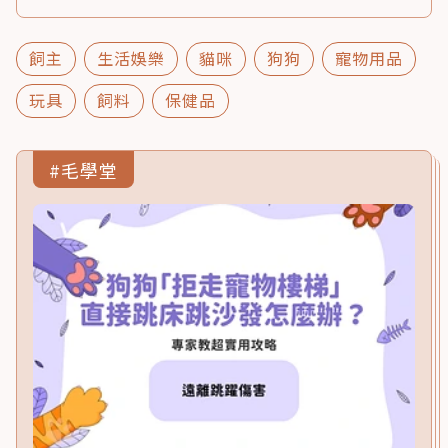
飼主
生活娛樂
貓咪
狗狗
寵物用品
玩具
飼料
保健品
#毛學堂