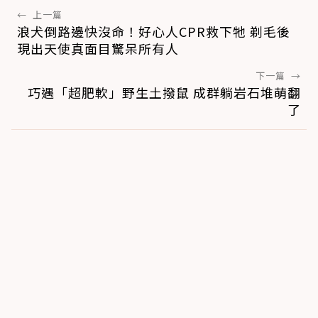
←
上一篇
浪犬倒路邊快沒命！好心人CPR救下牠 剃毛後
現出天使真面目驚呆所有人
下一篇
→
巧遇「超肥軟」野生土撥鼠 成群躺岩石堆萌翻
了