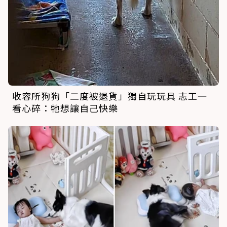
收容所狗狗「二度被退貨」獨自玩玩具 志工一
看心碎：牠想讓自己快樂