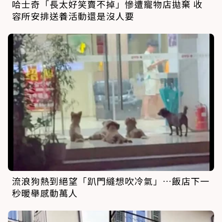
哈士奇「長太好笑賣不掉」慘遭寵物店拋棄 收
容所安排送養活動還是沒人要
流浪狗熱到絕望「趴門縫想吹冷氣」…飯店下一
秒暖舉感動萬人