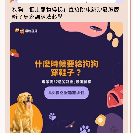
狗狗「拒走寵物樓梯」直接跳床跳沙發怎麼
辦？專家訓練法必學