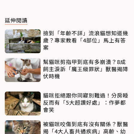
延伸閱讀
撿到「年齡不詳」流浪貓想知道幾
歲？專家教看「4部位」馬上有答
案
幫貓咪剪指甲到底有多崩潰？8成
飼主淚訴「魔王級罪狀」獸醫揭降
伏時機
貓咪拒絕跟你同寢別難過！分房睡
反而有「5大超讚好處」：作夢都
會笑
被貓咪咬傷到底有沒有關係？獸醫
揭「4大人畜共通疾病」高齡、幼