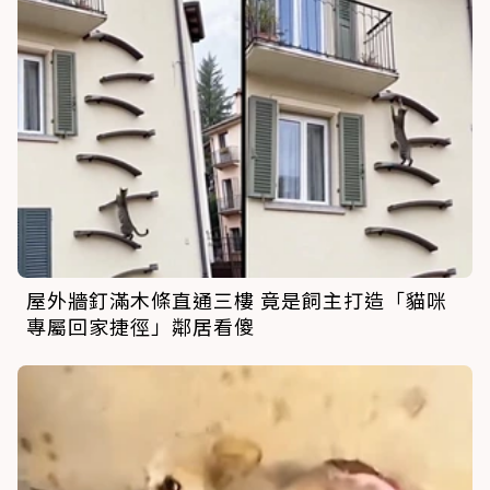
屋外牆釘滿木條直通三樓 竟是飼主打造「貓咪
專屬回家捷徑」鄰居看傻