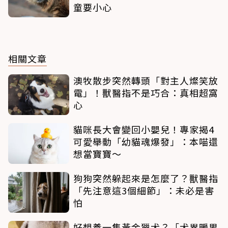
童要小心
相關文章
澳牧散步突然轉頭「對主人燦笑放
電」！獸醫指不是巧合：真相超窩
心
貓咪長大會變回小嬰兒！專家揭4
可愛舉動「幼貓魂爆發」：本喵還
想當寶寶～
狗狗突然躲起來是怎麼了？獸醫指
「先注意這3個細節」：未必是害
怕
好想養一隻黃金獵犬？「犬界暖男