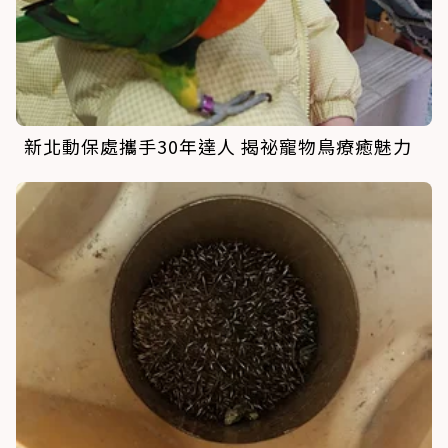
新北動保處攜手30年達人 揭祕寵物鳥療癒魅力