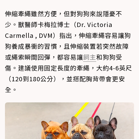
伸縮牽繩雖然方便，但對狗狗來說隱憂不
少。獸醫師卡梅拉博士（Dr. Victoria
Carmella , DVM）指出，伸縮牽繩容易讓狗
狗養成暴衝的習慣，且伸縮裝置若突然故障
或繩索瞬間回彈，都容易讓
飼主
和狗狗受
傷。建議使用固定長度的牽繩，大約4-6英尺
（120到180公分），並搭配胸背帶會更安
全。