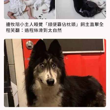
邊牧陪小主人睡覺「順便霸佔枕頭」飼主直擊全
程笑翻：過程絲滑到太自然