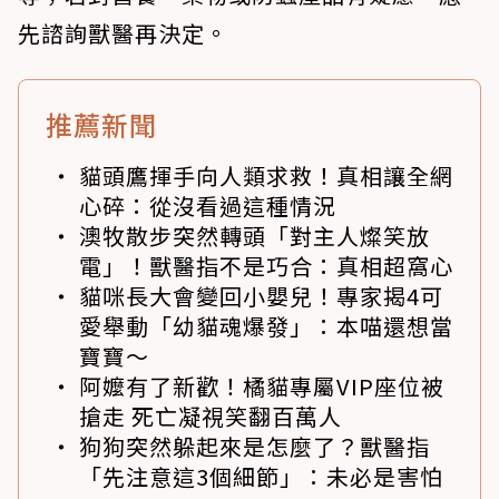
先諮詢獸醫再決定。
推薦新聞
貓頭鷹揮手向人類求救！真相讓全網
心碎：從沒看過這種情況
澳牧散步突然轉頭「對主人燦笑放
電」！獸醫指不是巧合：真相超窩心
貓咪長大會變回小嬰兒！專家揭4可
愛舉動「幼貓魂爆發」：本喵還想當
寶寶～
阿嬤有了新歡！橘貓專屬VIP座位被
搶走 死亡凝視笑翻百萬人
狗狗突然躲起來是怎麼了？獸醫指
「先注意這3個細節」：未必是害怕