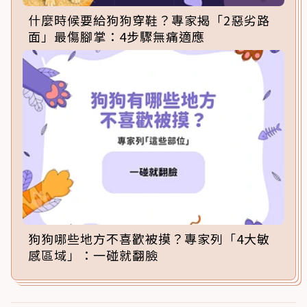
什麼時候要給狗狗穿鞋？專家揭「2惡劣路
面」最傷腳掌：4步驟無痛適應
狗狗哪些地方不喜歡被摸？專家列「4大敏
感區域」：一碰就翻臉