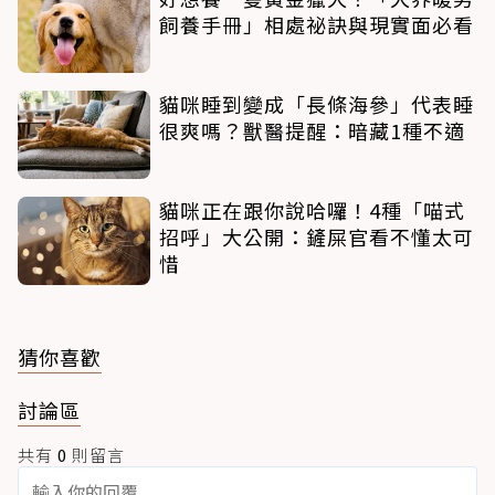
飼養手冊」相處祕訣與現實面必看
貓咪睡到變成「長條海參」代表睡
很爽嗎？獸醫提醒：暗藏1種不適
貓咪正在跟你說哈囉！4種「喵式
招呼」大公開：鏟屎官看不懂太可
惜
猜你喜歡
討論區
共有
0
則留言