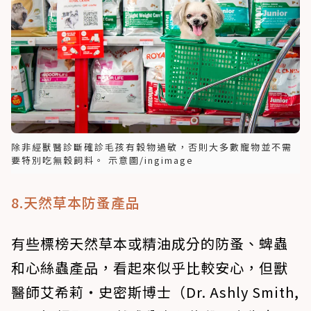
除非經獸醫診斷確診毛孩有穀物過敏，否則大多數寵物並不需
要特別吃無穀飼料。 示意圖/ingimage
8.天然草本防蚤產品
有些標榜天然草本或精油成分的防蚤、蜱蟲
和心絲蟲產品，看起來似乎比較安心，但獸
醫師艾希莉‧史密斯博士（Dr. Ashly Smith,