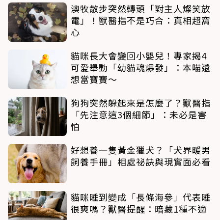
澳牧散步突然轉頭「對主人燦笑放
電」！獸醫指不是巧合：真相超窩
心
貓咪長大會變回小嬰兒！專家揭4
可愛舉動「幼貓魂爆發」：本喵還
想當寶寶～
狗狗突然躲起來是怎麼了？獸醫指
「先注意這3個細節」：未必是害
怕
好想養一隻黃金獵犬？「犬界暖男
飼養手冊」相處祕訣與現實面必看
貓咪睡到變成「長條海參」代表睡
很爽嗎？獸醫提醒：暗藏1種不適