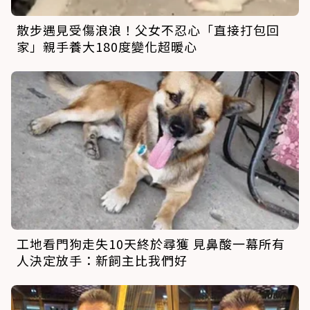
散步遇見受傷浪浪！父女不忍心「直接打包回
家」親手養大180度變化超暖心
工地看門狗走失10天終於尋獲 見鼻酸一幕所有
人決定放手：新飼主比我們好