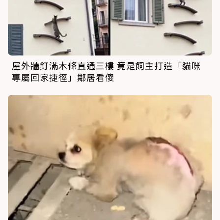
屋外牆釘滿木條直通三樓 竟是飼主打造「貓咪
專屬回家捷徑」鄰居看傻