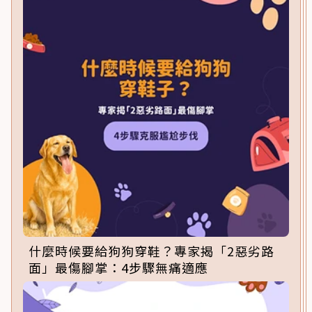
什麼時候要給狗狗穿鞋？專家揭「2惡劣路
面」最傷腳掌：4步驟無痛適應