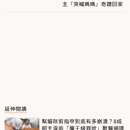
主「哭喊媽媽」奇蹟回家
延伸閱讀
幫貓咪剪指甲到底有多崩潰？8成
飼主淚訴「魔王級罪狀」獸醫揭降