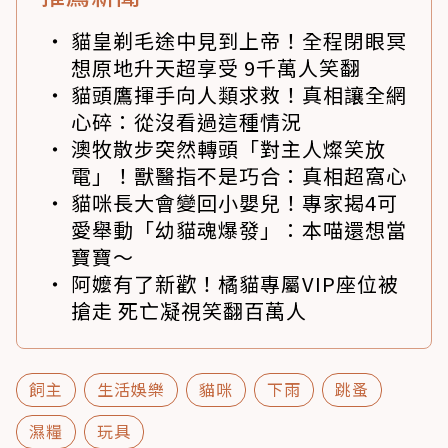
貓皇剃毛途中見到上帝！全程閉眼冥
想原地升天超享受 9千萬人笑翻
貓頭鷹揮手向人類求救！真相讓全網
心碎：從沒看過這種情況
澳牧散步突然轉頭「對主人燦笑放
電」！獸醫指不是巧合：真相超窩心
貓咪長大會變回小嬰兒！專家揭4可
愛舉動「幼貓魂爆發」：本喵還想當
寶寶～
阿嬤有了新歡！橘貓專屬VIP座位被
搶走 死亡凝視笑翻百萬人
飼主
生活娛樂
貓咪
下雨
跳蚤
濕糧
玩具