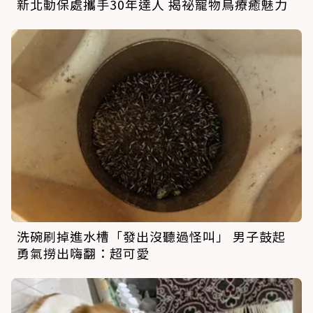
新北動保處攜手30年達人 揭祕寵物鳥療癒魅力
洗碗刷掉進水槽「發出沒聽過怪叫」 男子鼓起
勇氣撈出嗨翻：超可愛