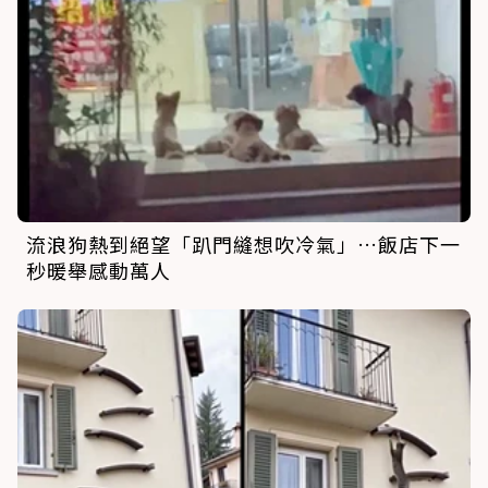
流浪狗熱到絕望「趴門縫想吹冷氣」…飯店下一
秒暖舉感動萬人