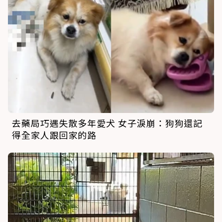
去藥局巧遇失散多年愛犬 女子淚崩：狗狗還記
得全家人跟回家的路