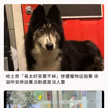
哈士奇「長太好笑賣不掉」慘遭寵物店拋棄 收
容所安排送養活動還是沒人要