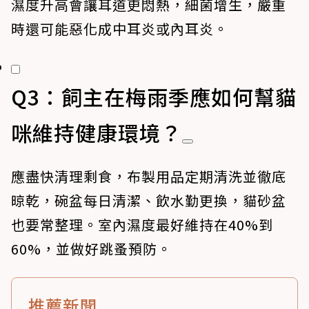
濕度升高會讓耳道更悶熱，細菌增生，嚴重
時還可能惡化成中耳炎或內耳炎。
Q3：飼主在梅雨季應如何幫貓
咪維持健康環境？
應盡快清理剩食，布製用品定期清洗並徹底
晾乾，碗盆每日清潔、飲水勤更換，貓砂盆
也要常整理。室內濕度最好維持在40%到
60%，並做好跳蚤預防。
推薦新聞