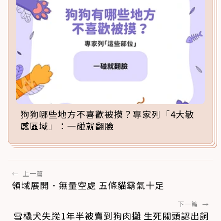
狗狗哪些地方不喜歡被摸？專家列「4大敏
感區域」：一碰就翻臉
←
上一篇
領域展開．無量空處 五條貓霸氣十足
下一篇
→
雪橇犬失蹤1年半被賣到狗肉攤 生死關頭認出飼