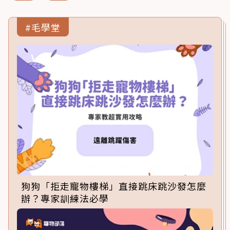
#毛學堂
狗狗「拒走寵物樓梯」直接跳床跳沙發怎麼
辦？專家訓練法必學