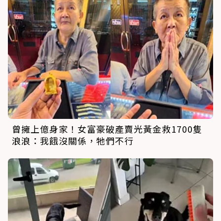
曾擁上億身家！女富豪破產賣光黃金救1700隻
浪浪：我餓沒關係，牠們不行