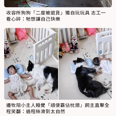
收容所狗狗「二度被退貨」獨自玩玩具 志工一
看心碎：牠想讓自己快樂
邊牧陪小主人睡覺「順便霸佔枕頭」飼主直擊全
程笑翻：過程絲滑到太自然