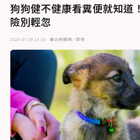
狗狗健不健康看糞便就知道
險別輕忽
2025-07-29 14:10
聯合新聞網／歐琳