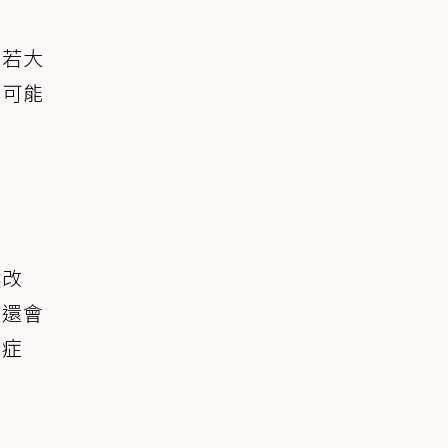
。若大
有可能
然改
，還會
他症