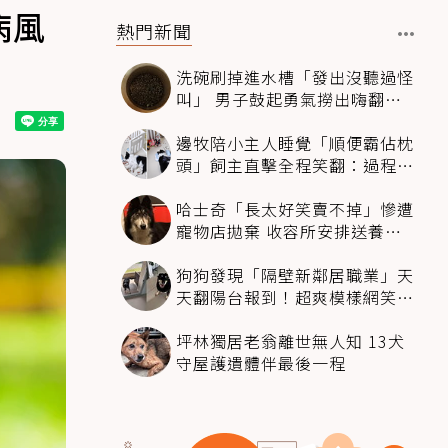
病風
熱門新聞
洗碗刷掉進水槽「發出沒聽過怪
叫」 男子鼓起勇氣撈出嗨翻：
超可愛
邊牧陪小主人睡覺「順便霸佔枕
頭」飼主直擊全程笑翻：過程絲
滑到太自然
哈士奇「長太好笑賣不掉」慘遭
寵物店拋棄 收容所安排送養活
動還是沒人要
狗狗發現「隔壁新鄰居職業」天
天翻陽台報到！超爽模樣網笑
翻：進到遊樂園
坪林獨居老翁離世無人知 13犬
守屋護遺體伴最後一程