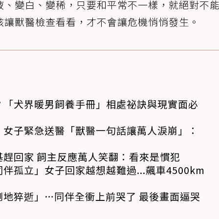
液、變白、變稀，只要和平常不一樣，就絕對不
該讓獸醫檢查看看，才不會讓危機悄悄發生。
？「犬界暖男飼養手冊」相處祕訣與現實面必
！女子緊急送醫「獸醫一句話讓萬人淚崩」：
基趕回家 飼主反應萬人笑翻：看來是慣犯
孤立」女子回家越想越難過...飆車4500km
倒地猝逝」…同伴全衝上前哭了 最後畫面逼哭