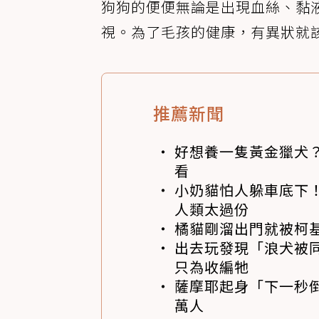
狗狗的便便無論是出現血絲、黏
視。為了毛孩的健康，有異狀就
推薦新聞
好想養一隻黃金獵犬
看
小奶貓怕人躲車底下
人類太過份
橘貓剛溜出門就被柯
出去玩發現「浪犬被同伴
只為收編牠
薩摩耶起身「下一秒
萬人