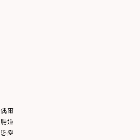
果偶爾
是腸道
食慾變