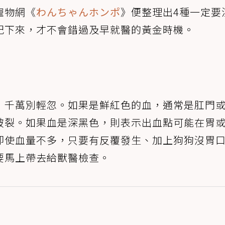
寵物網《
わんちゃんホンポ
》便整理出4種一定要
記下來，才不會錯過及早就醫的黃金時機。
，千萬別輕忽。如果是鮮紅色的血，通常是肛門
破裂。如果血是深黑色，則表示出血點可能在胃
即使血量不多，只要有反覆發生、加上狗狗沒胃
要馬上帶去給獸醫檢查。