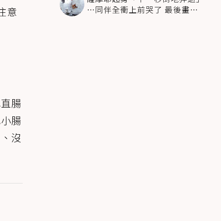
…同伴全衝上前哭了 最後畫面
注意
逼哭萬人
或直腸
或小腸
口、沒