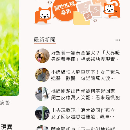
最新新聞
好想養一隻黃金獵犬？「犬界暖
男飼養手冊」相處祕訣與現實面
必看
小奶貓怕人躲車底下！女子緊急
送醫「獸醫一句話讓萬人淚
崩」：人類太過份
橘貓剛溜出門就被柯基趕回家
飼主反應萬人笑翻：看來是慣犯
病警
出去玩發現「浪犬被同伴孤立」
女子回家越想越難過...飆車
4500km只為收編牠
出現異
薩摩耶起身「下一秒倒地猝逝」