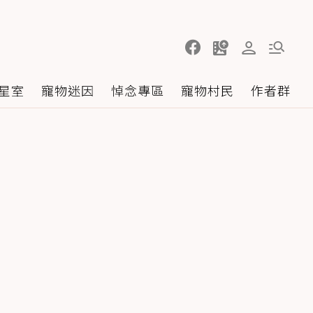
星室
寵物迷因
悼念專區
寵物村民
作者群