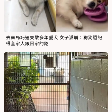
去藥局巧遇失散多年愛犬 女子淚崩：狗狗還記
得全家人跟回家的路