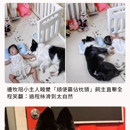
邊牧陪小主人睡覺「順便霸佔枕頭」飼主直擊全
程笑翻：過程絲滑到太自然