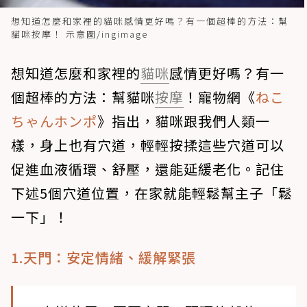
想知道怎麼和家裡的貓咪感情更好嗎？有一個超棒的方法：幫
貓咪按摩！ 示意圖/ingimage
想知道怎麼和家裡的
貓咪
感情更好嗎？有一
個超棒的方法：幫貓咪
按摩
！寵物網《
ねこ
ちゃんホンポ
》指出，貓咪跟我們人類一
樣，身上也有穴道，輕輕按揉這些穴道可以
促進血液循環、舒壓，還能延緩老化。記住
下述5個穴道位置，在家就能輕鬆幫主子「鬆
一下」！
1.天門：安定情緒、緩解緊張