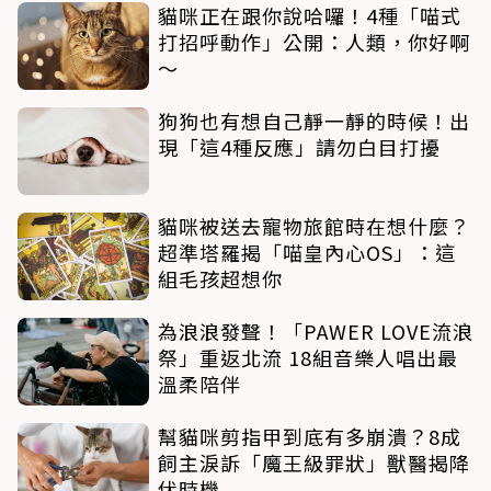
貓咪正在跟你說哈囉！4種「喵式
打招呼動作」公開：人類，你好啊
～
狗狗也有想自己靜一靜的時候！出
現「這4種反應」請勿白目打擾
貓咪被送去寵物旅館時在想什麼？
超準塔羅揭「喵皇內心OS」：這
組毛孩超想你
為浪浪發聲！「PAWER LOVE流浪
祭」重返北流 18組音樂人唱出最
溫柔陪伴
幫貓咪剪指甲到底有多崩潰？8成
飼主淚訴「魔王級罪狀」獸醫揭降
伏時機