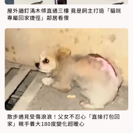
屋外牆釘滿木條直通三樓 竟是飼主打造「貓咪
專屬回家捷徑」鄰居看傻
散步遇見受傷浪浪！父女不忍心「直接打包回
家」親手養大180度變化超暖心