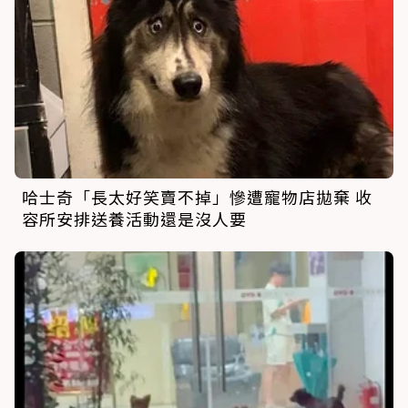
哈士奇「長太好笑賣不掉」慘遭寵物店拋棄 收
容所安排送養活動還是沒人要