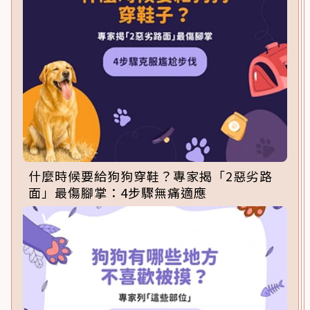
什麼時候要給狗狗穿鞋？專家揭「2惡劣路
面」最傷腳掌：4步驟無痛適應