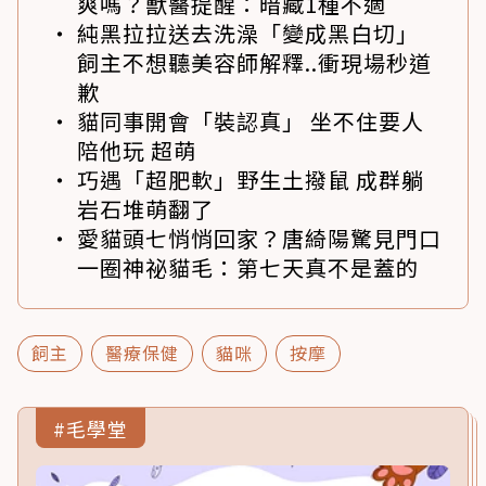
爽嗎？獸醫提醒：暗藏1種不適
純黑拉拉送去洗澡「變成黑白切」
飼主不想聽美容師解釋..衝現場秒道
歉
貓同事開會「裝認真」 坐不住要人
陪他玩 超萌
巧遇「超肥軟」野生土撥鼠 成群躺
岩石堆萌翻了
愛貓頭七悄悄回家？唐綺陽驚見門口
一圈神祕貓毛：第七天真不是蓋的
飼主
醫療保健
貓咪
按摩
#毛學堂