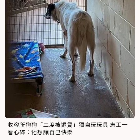
收容所狗狗「二度被退貨」獨自玩玩具 志工一
看心碎：牠想讓自己快樂