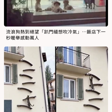
流浪狗熱到絕望「趴門縫想吹冷氣」…飯店下一
秒暖舉感動萬人