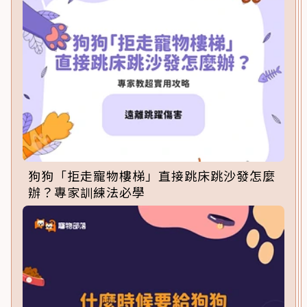
狗狗「拒走寵物樓梯」直接跳床跳沙發怎麼
辦？專家訓練法必學