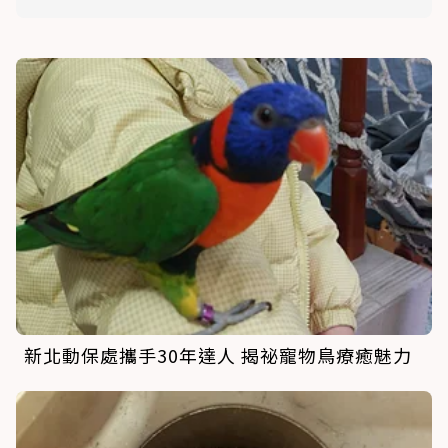
新北動保處攜手30年達人 揭祕寵物鳥療癒魅力