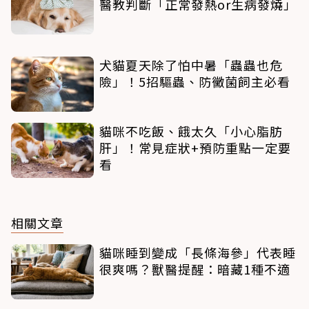
醫教判斷「正常發熱or生病發燒」
犬貓夏天除了怕中暑「蟲蟲也危
險」！5招驅蟲、防黴菌飼主必看
貓咪不吃飯、餓太久「小心脂肪
肝」！常見症狀+預防重點一定要
看
相關文章
貓咪睡到變成「長條海參」代表睡
很爽嗎？獸醫提醒：暗藏1種不適