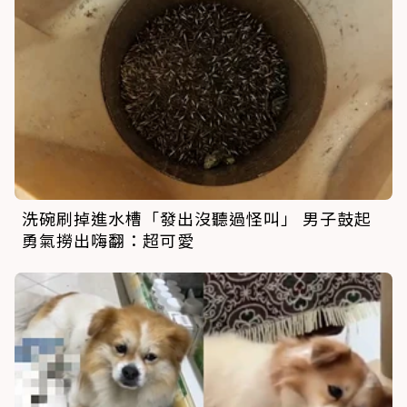
洗碗刷掉進水槽「發出沒聽過怪叫」 男子鼓起
勇氣撈出嗨翻：超可愛