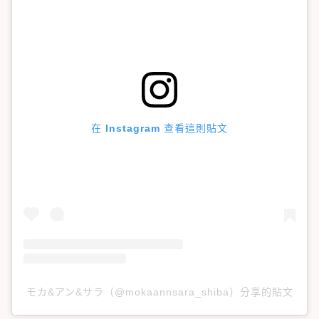
在 Instagram 查看這則貼文
モカ&アン&サラ（@mokaannsara_shiba）分享的貼文