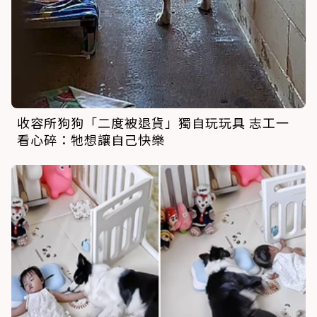
收容所狗狗「二度被退貨」獨自玩玩具 志工一
看心碎：牠想讓自己快樂