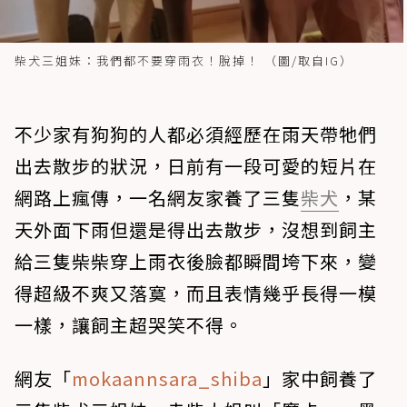
柴犬三姐妹：我們都不要穿雨衣！脫掉！ （圖/取自IG）
不少家有狗狗的人都必須經歷在雨天帶牠們
出去散步的狀況，日前有一段可愛的短片在
網路上瘋傳，一名網友家養了三隻
柴犬
，某
天外面下雨但還是得出去散步，沒想到飼主
給三隻柴柴穿上雨衣後臉都瞬間垮下來，變
得超級不爽又落寞，而且表情幾乎長得一模
一樣，讓飼主超哭笑不得。
網友「
mokaannsara_shiba
」家中飼養了