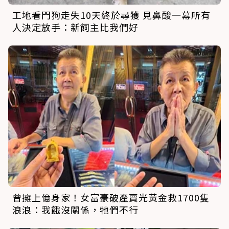
工地看門狗走失10天終於尋獲 見鼻酸一幕所有
人決定放手：新飼主比我們好
曾擁上億身家！女富豪破產賣光黃金救1700隻
浪浪：我餓沒關係，牠們不行