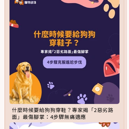
什麼時候要給狗狗穿鞋？專家揭「2惡劣路
面」最傷腳掌：4步驟無痛適應