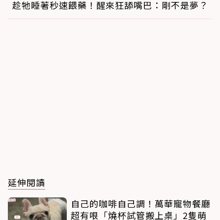
趁牠睡著秒速餵藥！醒來狂舔嘴巴：剛不是夢？
延伸閱讀
自己的咖啡自己調！萬華寵物餐廳
超有哏「燒杯試管搬上桌」2隻萌