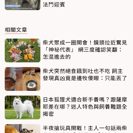
法鬥迎賓
相關文章
柴犬聚成一圈開會！鏡頭拉近驚見
「神祕代表」 網三度確認笑翻：
怎混進去的
柴犬突然絕食餓到吐也不吃 飼主
發現真凶竟是邊牧傻眼：只能丟了
日本狐狸犬適合新手養嗎？跟薩摩
耶差在哪？迷人特色與飼養難題全
揭密
半夜搶玩具開戰！主人一句話兩柴