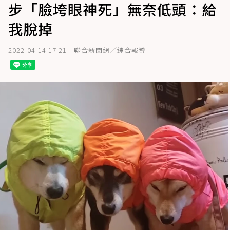
步「臉垮眼神死」無奈低頭：給
我脫掉
2022-04-14 17:21
聯合新聞網／綜合報導