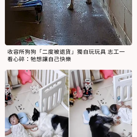
收容所狗狗「二度被退貨」獨自玩玩具 志工一
看心碎：牠想讓自己快樂