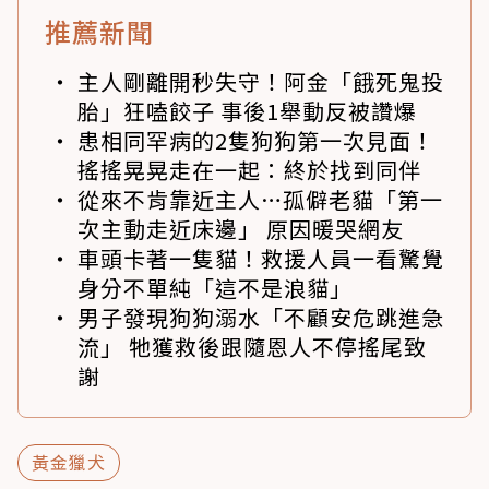
推薦新聞
主人剛離開秒失守！阿金「餓死鬼投
胎」狂嗑餃子 事後1舉動反被讚爆
患相同罕病的2隻狗狗第一次見面！
搖搖晃晃走在一起：終於找到同伴
從來不肯靠近主人…孤僻老貓「第一
次主動走近床邊」 原因暖哭網友
車頭卡著一隻貓！救援人員一看驚覺
身分不單純「這不是浪貓」
男子發現狗狗溺水「不顧安危跳進急
流」 牠獲救後跟隨恩人不停搖尾致
謝
黃金獵犬