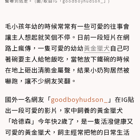
聲嚇到逃走。 (圖/取自IG「goodboyhudson_」)
毛小孩年幼的時候常常有一些可愛的往事會
讓主人想起就笑個不停。日前一段短片在網
路上瘋傳，一隻可愛的幼幼
黃金獵犬
自己叼
著碗要主人給牠飯吃，當牠放下鐵碗的時候
在地上砸出清脆金屬聲，結果小奶狗居然被
嚇跑，讓不少網友笑翻。
國外一名網友「
goodboyhudson_
」在IG貼
出一段可愛的影片，家中飼養的黃金獵犬
「哈德森」今年快2歲了，是一隻活潑健康又
可愛的黃金獵犬，飼主經常把牠的日常生活