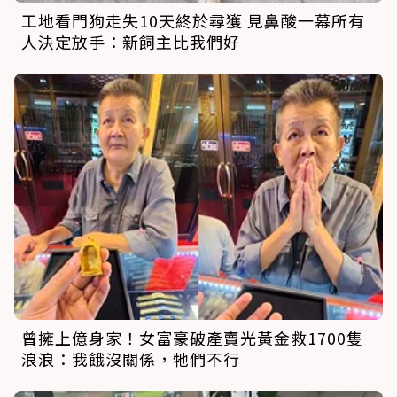
工地看門狗走失10天終於尋獲 見鼻酸一幕所有
人決定放手：新飼主比我們好
曾擁上億身家！女富豪破產賣光黃金救1700隻
浪浪：我餓沒關係，牠們不行