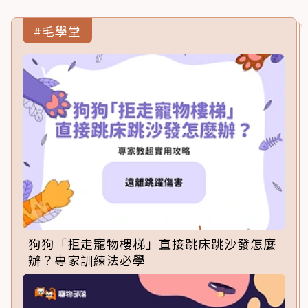
#毛學堂
狗狗「拒走寵物樓梯」直接跳床跳沙發怎麼
辦？專家訓練法必學