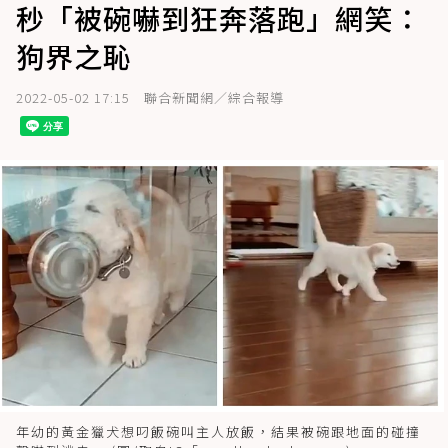
秒「被碗嚇到狂奔落跑」網笑：
狗界之恥
2022-05-02 17:15
聯合新聞網／綜合報導
年幼的黃金獵犬想叼飯碗叫主人放飯，結果被碗跟地面的碰撞