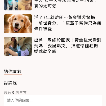
主人 女子苦等未果決定抱回家：
真的太可愛
活了7年就離開…黃金獵犬驚揭
「前世身分」：這輩子當狗只為無
條件被愛
出差一周終於回家！黃金獵犬看到
媽媽「委屈爆哭」 撲進懷裡狂撒
嬌感動全網
猜你喜歡
討論區
共有
0
則留言