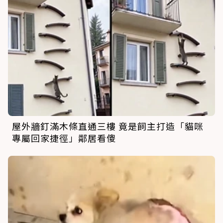
屋外牆釘滿木條直通三樓 竟是飼主打造「貓咪
專屬回家捷徑」鄰居看傻