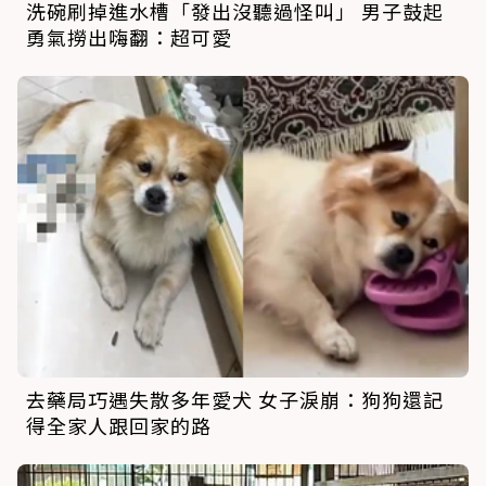
洗碗刷掉進水槽「發出沒聽過怪叫」 男子鼓起
勇氣撈出嗨翻：超可愛
去藥局巧遇失散多年愛犬 女子淚崩：狗狗還記
得全家人跟回家的路