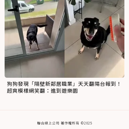
狗狗發現「隔壁新鄰居職業」天天翻陽台報到！
超爽模樣網笑翻：進到遊樂園
聯合線上公司 著作權所有 ©2025