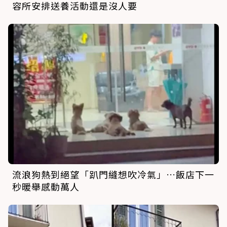
容所安排送養活動還是沒人要
流浪狗熱到絕望「趴門縫想吹冷氣」…飯店下一
秒暖舉感動萬人