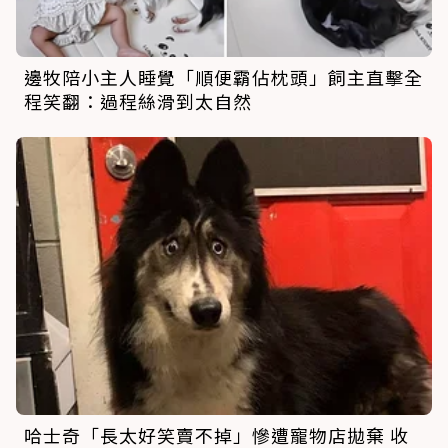
邊牧陪小主人睡覺「順便霸佔枕頭」飼主直擊全
程笑翻：過程絲滑到太自然
哈士奇「長太好笑賣不掉」慘遭寵物店拋棄 收