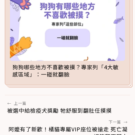
狗狗哪些地方不喜歡被摸？專家列「4大敏
感區域」：一碰就翻臉
←
上一篇
被選中給檢疫犬獎勵 牠舒服到翻肚任摸摸
下一篇
→
阿嬤有了新歡！橘貓專屬VIP座位被搶走 死亡凝