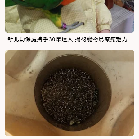
新北動保處攜手30年達人 揭祕寵物鳥療癒魅力