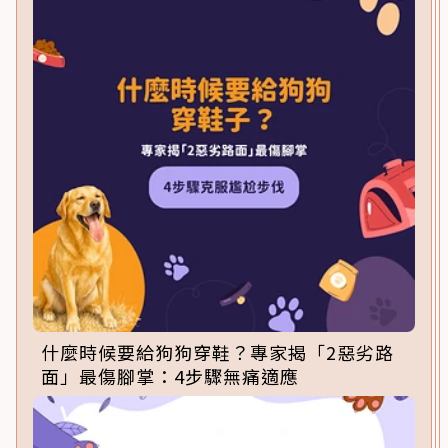
什麼時候要給狗狗穿鞋？專家揭「2惡劣路
面」最傷腳掌：4步驟無痛適應