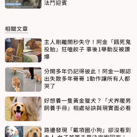
法鬥迎賓
相關文章
主人剛離開秒失守！阿金「餓死鬼
投胎」狂嗑餃子 事後1舉動反被讚
爆
分開多年仍記得彼此！阿金一眼認
出失散多年哥哥 1動作讓所有人都
哭了
好想養一隻黃金獵犬？「犬界暖男
飼養手冊」相處祕訣與現實面必看
路邊發現「戴項圈小狗」卻沒看到