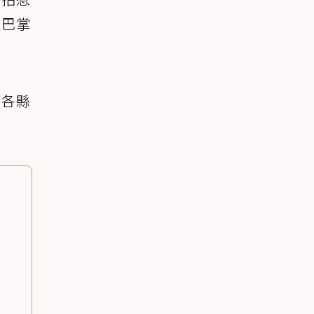
人巴掌
，各縣
。