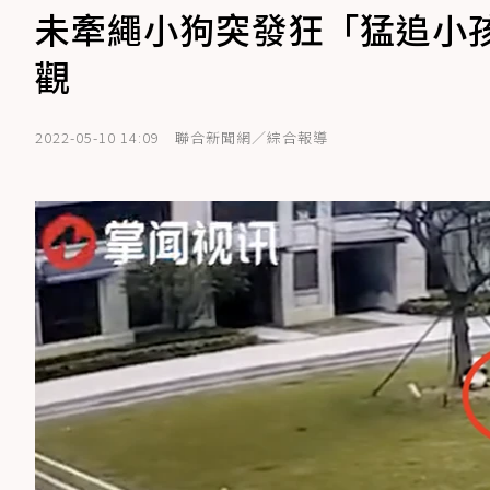
未牽繩小狗突發狂「猛追小
觀
2022-05-10 14:09
聯合新聞網／綜合報導