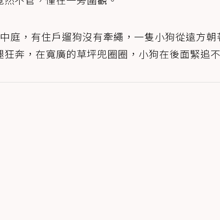
區中庭，有住戶遛狗沒有牽繩，一隻小狗從遠方朝
腿狂奔，在寬廣的草坪兜圈圈，小狗在後面緊追