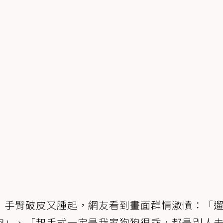
，手臂破皮又腫起，網友看到畫面群情激憤：「
狗」、「起手式一定是我家狗狗很乖，都是別人