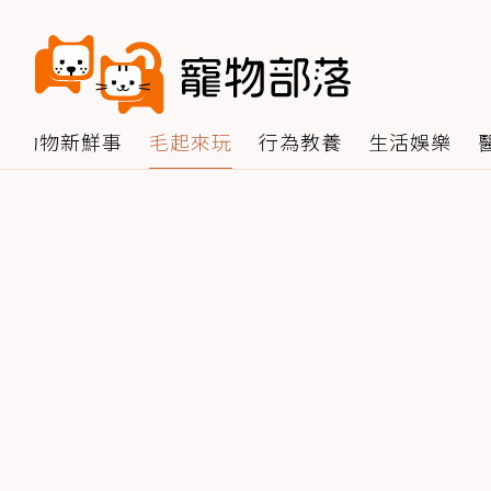
動物新鮮事
毛起來玩
行為教養
生活娛樂