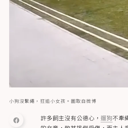
小狗沒繫繩，狂追小女孩。圖取自微博
許多飼主沒有公德心，
遛狗
不牽
的女童，致其摔倒受傷，而主人