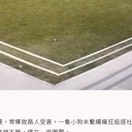
繩，常導致路人受害。一隻小狗未繫繩瘋狂追逐
竟然不管，僅在一旁圍觀。