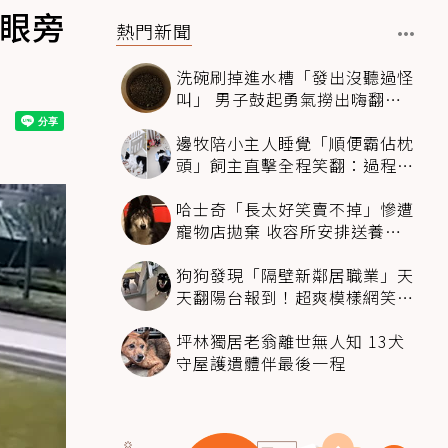
冷眼旁
熱門新聞
洗碗刷掉進水槽「發出沒聽過怪
叫」 男子鼓起勇氣撈出嗨翻：
超可愛
邊牧陪小主人睡覺「順便霸佔枕
頭」飼主直擊全程笑翻：過程絲
滑到太自然
哈士奇「長太好笑賣不掉」慘遭
寵物店拋棄 收容所安排送養活
動還是沒人要
狗狗發現「隔壁新鄰居職業」天
天翻陽台報到！超爽模樣網笑
翻：進到遊樂園
坪林獨居老翁離世無人知 13犬
守屋護遺體伴最後一程