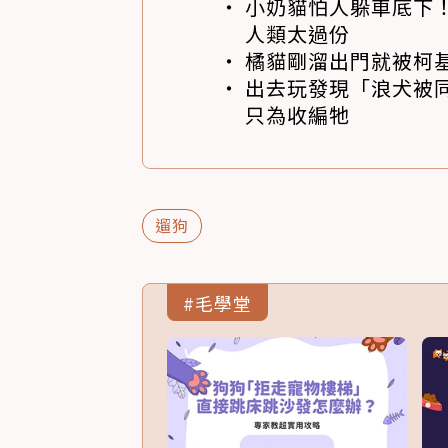
小奶貓怕人躲車底下
人類太過份
橘貓剛溜出門就被柯
出去玩發現「浪犬被同伴
只為收編牠
遛狗
#毛學堂