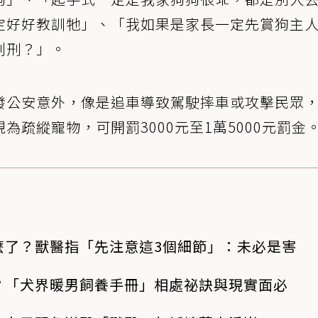
定好好教訓牠」、「我如果是家長一定先賞狗主
判刑？」。
發公安意外，像是追車導致駕駛摔車或攻擊民眾
疏縱寵物，可開罰3000元至1萬5000元罰金
麼了？獸醫指「先注意這3個細節」：未必是害
？「犬界暖男飼養手冊」相處祕訣與現實面必