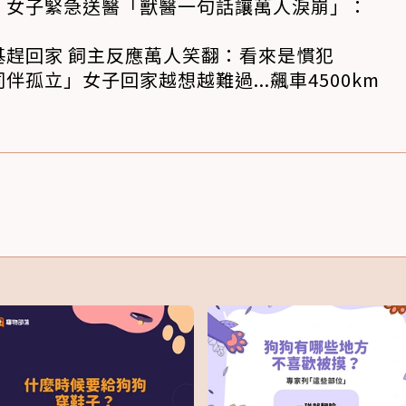
！女子緊急送醫「獸醫一句話讓萬人淚崩」：
基趕回家 飼主反應萬人笑翻：看來是慣犯
孤立」女子回家越想越難過...飆車4500km