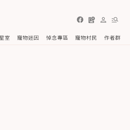
星室
寵物迷因
悼念專區
寵物村民
作者群