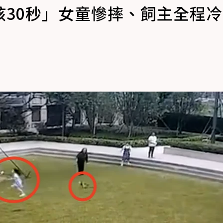
孩30秒」女童慘摔、飼主全程