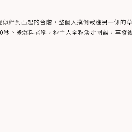
疑似絆到凸起的台階，整個人撲倒栽進另一側的
30秒。據爆料者稱，狗主人全程淡定圍觀，事發