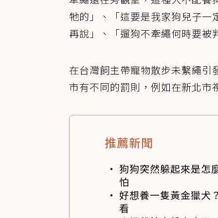
牠的」、「這要是我家狗兒子一
再說」、「遛狗不牽繩何時要被
在台灣飼主帶寵物散步未繫繩引
市有不同的罰則，例如在新北市視為
推薦新聞
狗狗突然躲起來是怎
怕
好想養一隻黃金獵犬
看