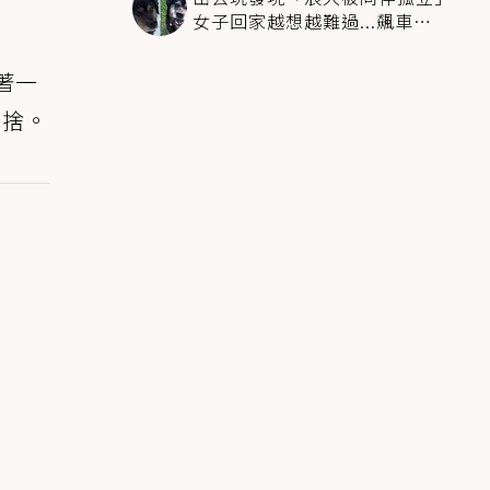
女子回家越想越難過...飆車
4500km只為收編牠
著一
不捨。