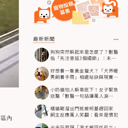
最新新聞
狗狗突然躲起來是怎麼了？獸醫
指「先注意這3個細節」：未必
是害怕
好想養一隻黃金獵犬？「犬界暖
男飼養手冊」相處祕訣與現實面
必看
小奶貓怕人躲車底下！女子緊急
送醫「獸醫一句話讓萬人淚
崩」：人類太過份
橘貓剛溜出門就被柯基趕回家
飼主反應萬人笑翻：看來是慣犯
社區內
出去玩發現「浪犬被同伴孤立」