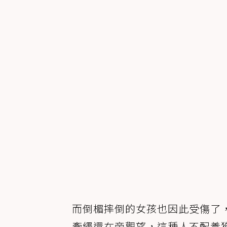
而倒楣摔倒的女孩也因此受傷了
牽繩還在旁觀望，這種人不配養