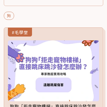
狗
#毛學堂
狗狗「拒走寵物樓梯」直接跳床跳沙發怎麼