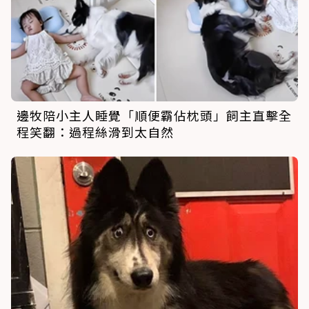
邊牧陪小主人睡覺「順便霸佔枕頭」飼主直擊全
程笑翻：過程絲滑到太自然