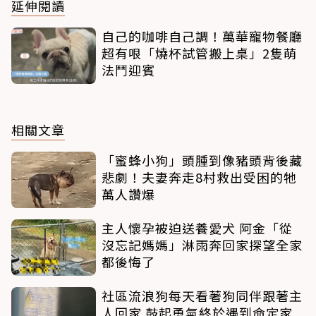
延伸閱讀
自己的咖啡自己調！萬華寵物餐廳
超有哏「燒杯試管搬上桌」2隻萌
法鬥迎賓
相關文章
「蜜蜂小狗」頭腫到像豬頭背後藏
悲劇！夫妻奔走8村救出受困的牠
萬人讚爆
主人懷孕被迫送養愛犬 阿金「從
沒忘記媽媽」淋雨奔回家探望全家
都後悔了
社區流浪狗每天看著狗同伴跟著主
人回家 鼓起勇氣終於遇到命定家