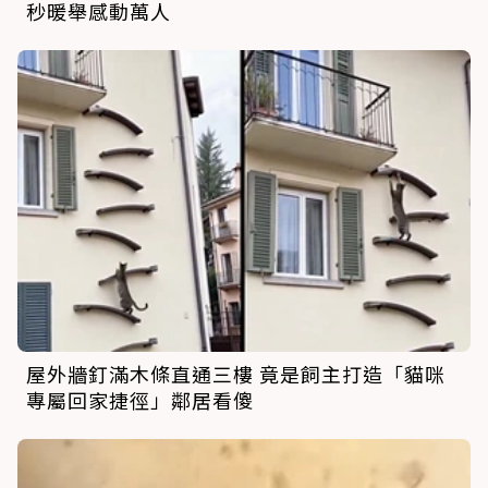
秒暖舉感動萬人
屋外牆釘滿木條直通三樓 竟是飼主打造「貓咪
專屬回家捷徑」鄰居看傻