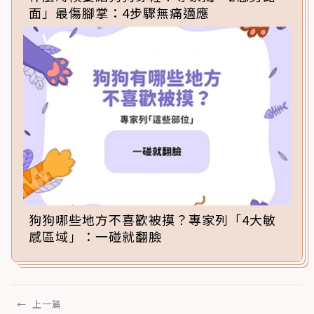
面」最傷腳掌：4步驟無痛適應
狗狗哪些地方不喜歡被摸？專家列「4大敏
感區域」：一碰就翻臉
←
上一篇