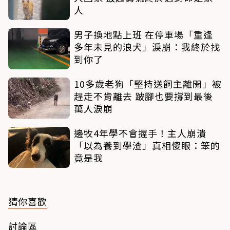
人
男子換地點上班 在停車場「重逢
多年未見的浪犬」淚崩：我終於找
到你了
10多歲老狗「堅持送飼主離開」被
趕走不肯離去 跛腳也要撐到最後
萬人淚崩
邊牧4年學不會握手！主人崩潰
「以為養到學渣」真相傻眼：笨的
竟是我
猜你喜歡
討論區