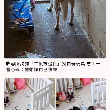
收容所狗狗「二度被退貨」獨自玩玩具 志工一
看心碎：牠想讓自己快樂