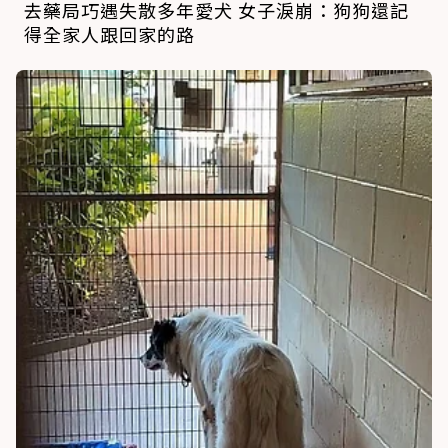
去藥局巧遇失散多年愛犬 女子淚崩：狗狗還記
得全家人跟回家的路