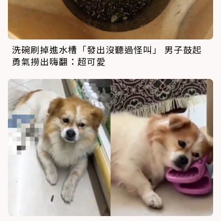
洗碗刷掉進水槽「發出沒聽過怪叫」 男子鼓起
勇氣撈出嗨翻：超可愛