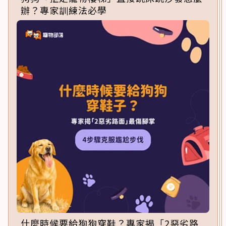
辦？專家訓練法必學
什麼時候要給狗狗穿鞋？專家揭「2惡劣路