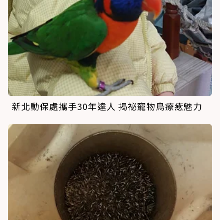
新北動保處攜手30年達人 揭祕寵物鳥療癒魅力