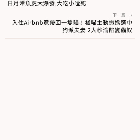
日月潭魚虎大爆發 大吃小噎死
下一篇
→
入住Airbnb竟帶回一隻貓！橘喵主動撒嬌選中
狗派夫妻 2人秒淪陷變貓奴