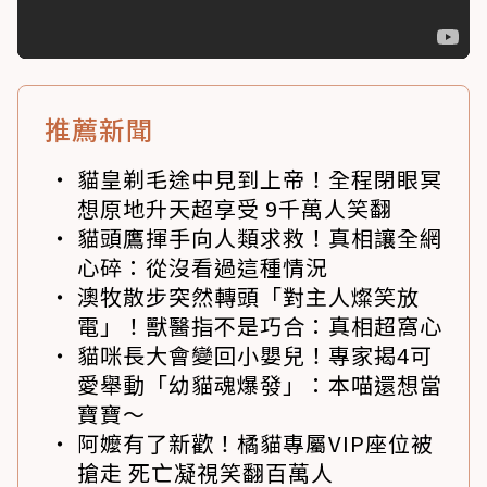
推薦新聞
貓皇剃毛途中見到上帝！全程閉眼冥
想原地升天超享受 9千萬人笑翻
貓頭鷹揮手向人類求救！真相讓全網
心碎：從沒看過這種情況
澳牧散步突然轉頭「對主人燦笑放
電」！獸醫指不是巧合：真相超窩心
貓咪長大會變回小嬰兒！專家揭4可
愛舉動「幼貓魂爆發」：本喵還想當
寶寶～
阿嬤有了新歡！橘貓專屬VIP座位被
搶走 死亡凝視笑翻百萬人