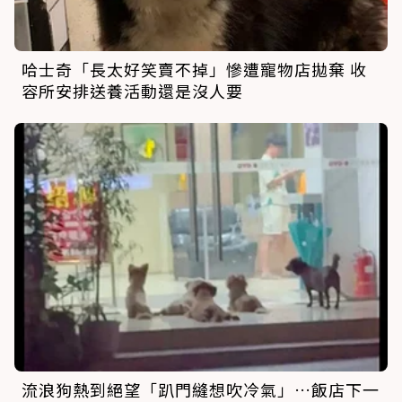
哈士奇「長太好笑賣不掉」慘遭寵物店拋棄 收
容所安排送養活動還是沒人要
流浪狗熱到絕望「趴門縫想吹冷氣」…飯店下一