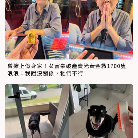
曾擁上億身家！女富豪破產賣光黃金救1700隻
浪浪：我餓沒關係，牠們不行