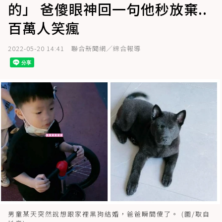
的」 爸傻眼神回一句他秒放棄..
百萬人笑瘋
2022-05-20 14:41
聯合新聞網／綜合報導
男童某天突然說想跟家裡黑狗結婚，爸爸瞬間傻了。 (圖/取自