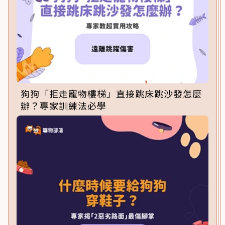
狗狗「拒走寵物樓梯」直接跳床跳沙發怎麼
辦？專家訓練法必學