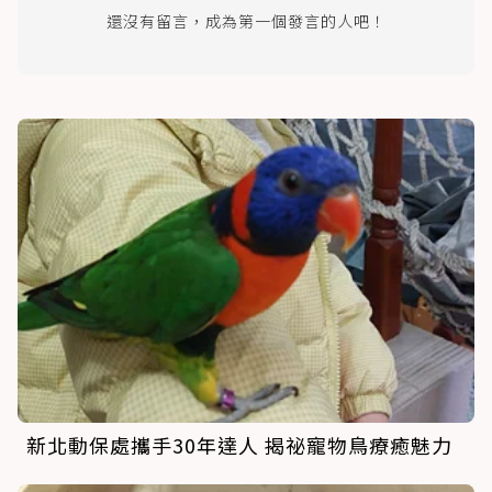
還沒有留言，成為第一個發言的人吧！
新北動保處攜手30年達人 揭祕寵物鳥療癒魅力