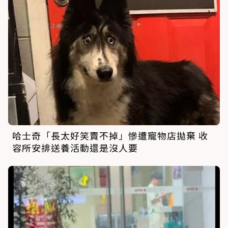
哈士奇「長太好笑賣不掉」慘遭寵物店拋棄 收
容所安排送養活動還是沒人要