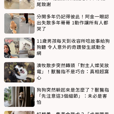
尾致謝
分開多年仍記得彼此！阿金一眼認
出失散多年哥哥 1動作讓所有人都
哭了
11歲男孩每天到收容所唸故事給狗
狗聽 令人意外的奇蹟發生感動全
網
澳牧散步突然轉頭「對主人燦笑放
電」！獸醫指不是巧合：真相超窩
心
狗狗突然躲起來是怎麼了？獸醫指
「先注意這3個細節」：未必是害
怕