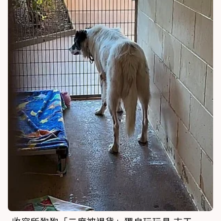
收容所狗狗「二度被退貨」獨自玩玩具 志工一