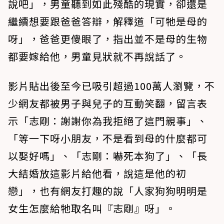
說吧」，男童聽到如此殘酷的現實，卻還是
繼續想要跟爸爸答辯，解釋道「可牠是母的
呀」，爸爸更傻眼了，指出並不是母的生物
都要嫁給他，男童見狀就不再說話了。
影片貼出後至今已吸引超過100萬人瀏覽，不
少網友都被男子與兒子的互動笑翻，留言表
示「志剛：謝謝你為我拒絕了這門親事」、
「等一下呀小朋友，不是看到母的什麼都可
以娶好嗎」、「志剛：嚇死本狗了」、「長
大結婚放這影片給他看，說這是他的初
戀」，也有網友打趣的說「人家狗狗明明是
女生怎麼給牠取名叫『志剛』呀」。