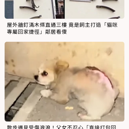
屋外牆釘滿木條直通三樓 竟是飼主打造「貓咪
專屬回家捷徑」鄰居看傻
散步遇見受傷浪浪！父女不忍心「直接打包回