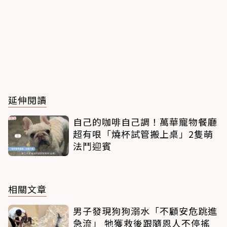
延伸閱讀
自己的咖啡自己調！萬華寵物餐廳
超有哏「燒杯試管搬上桌」2隻萌
法鬥迎賓
相關文章
男子發現狗狗溺水「不顧安危跳進
急流」 牠獲救後跟隨恩人不停搖