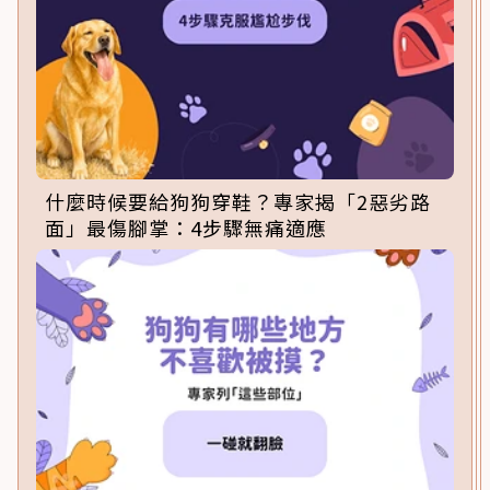
什麼時候要給狗狗穿鞋？專家揭「2惡劣路
面」最傷腳掌：4步驟無痛適應