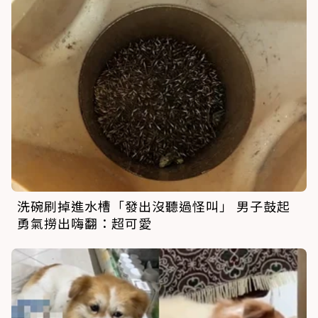
洗碗刷掉進水槽「發出沒聽過怪叫」 男子鼓起
勇氣撈出嗨翻：超可愛