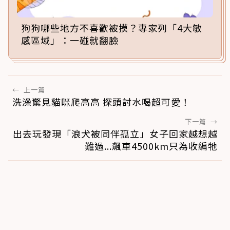
狗狗哪些地方不喜歡被摸？專家列「4大敏
感區域」：一碰就翻臉
←
上一篇
洗澡驚見貓咪爬高高 探頭討水喝超可愛！
下一篇
→
出去玩發現「浪犬被同伴孤立」女子回家越想越
難過...飆車4500km只為收編牠