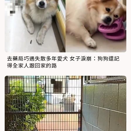
去藥局巧遇失散多年愛犬 女子淚崩：狗狗還記
得全家人跟回家的路