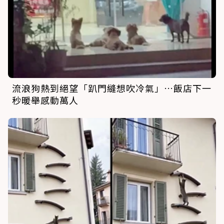
流浪狗熱到絕望「趴門縫想吹冷氣」…飯店下一
秒暖舉感動萬人