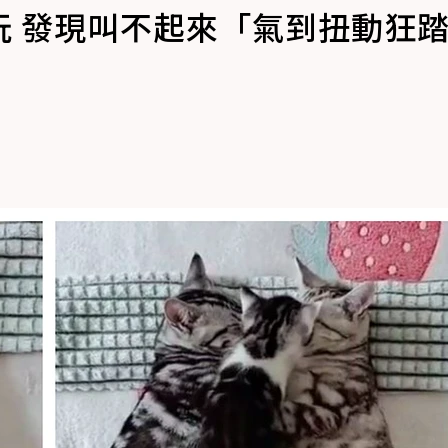
玩 發現叫不起來「氣到扭動狂