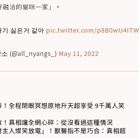
好融洽的貓咪一家」。
자기 싫은거 같아
pic.twitter.com/p8B0wU4IT
 (@all_nyangs_)
May 11, 2022
！全程閉眼冥想原地升天超享受 9千萬人笑
救！真相讓全網心碎：從沒看過這種情況
對主人燦笑放電」！獸醫指不是巧合：真相超