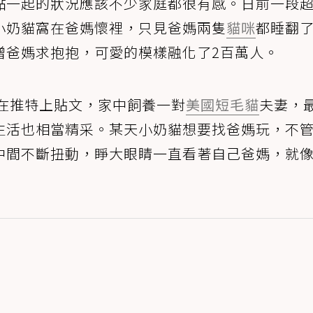
黏一起的狀況應該不少家庭都很有感。日前一段
小奶貓窩在爸媽懷裡，只見爸媽兩隻
貓咪
都睡翻
蹭爸媽求抱抱，可愛的模樣融化了2百萬人。
」在推特上貼文，家中飼養一對
美國短毛貓
夫妻，
生活也相當精采。某天小奶貓想要找爸媽玩，不
中間不斷扭動，睜大眼睛一直看著自己爸媽，就