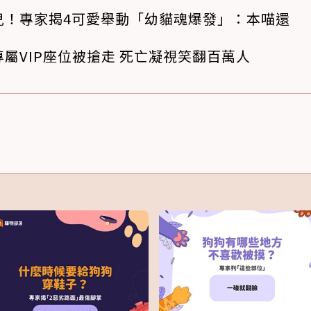
兒！專家揭4可愛舉動「幼貓魂爆發」：本喵還
屬VIP座位被搶走 死亡凝視笑翻百萬人