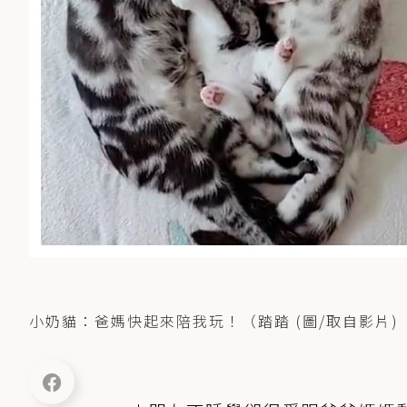
小奶貓：爸媽快起來陪我玩！（踏踏 (圖/取自影片)