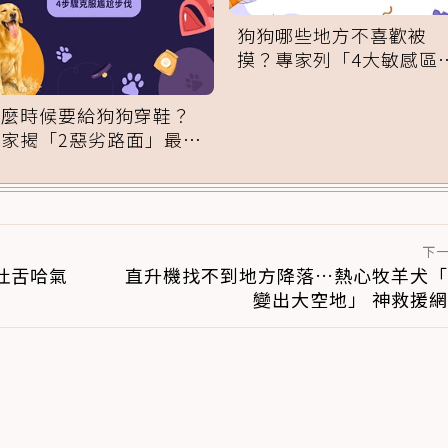
狗狗哪些地方不喜歡被
摸？專家列「4大敏感區
域」：一碰就翻臉
什麼時候要給狗狗穿鞋？
專家揭「2惡劣路面」最傷
腳掌：4步驟無痛適應
下
吐舌哈氣
直升機找不到地方降落…熱心牧羊犬「
變出大空地」 神救援