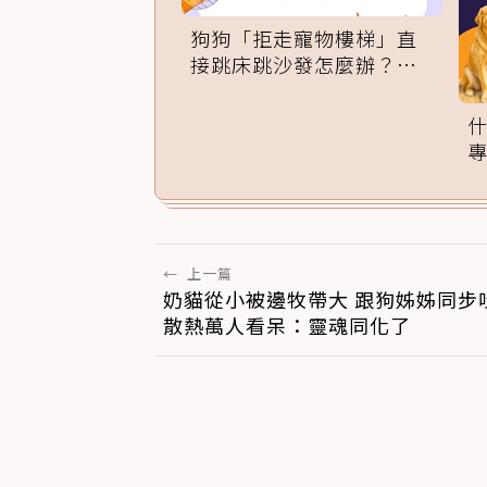
狗狗「拒走寵物樓梯」直
接跳床跳沙發怎麼辦？專
家訓練法必學
←
上一篇
奶貓從小被邊牧帶大 跟狗姊姊同步
散熱萬人看呆：靈魂同化了