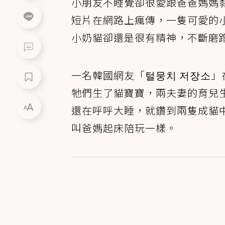
小朋友不睡覺卻很愛跟爸爸媽媽
短片在網路上瘋傳，一隻可愛的
小奶貓卻還是很有精神，不斷磨
一名韓國網友「털뭉치 저장소
牠們生了貓寶寶，兩夫妻的育兒
還在呼呼大睡，就鑽到兩隻成貓
叫爸媽起床陪玩一樣。