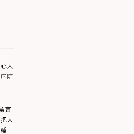
玩心大
起床陪
留言
想把大
翻睡