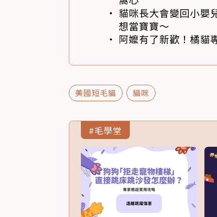
貓咪長大會變回小嬰
想當寶寶～
阿嬤有了新歡！橘貓專
美國短毛貓
貓咪
#毛學堂