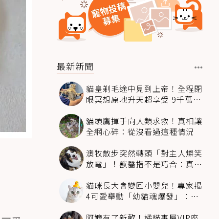
最新新聞
貓皇剃毛途中見到上帝！全程閉
眼冥想原地升天超享受 9千萬人
笑翻
貓頭鷹揮手向人類求救！真相讓
全網心碎：從沒看過這種情況
澳牧散步突然轉頭「對主人燦笑
放電」！獸醫指不是巧合：真相
超窩心
貓咪長大會變回小嬰兒！專家揭
4可愛舉動「幼貓魂爆發」：本
喵還想當寶寶～
阿嬤有了新歡！橘貓專屬VIP座