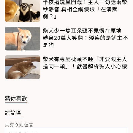
半夜搶玩具開戰！主人一句話兩柴
秒靜音 真相全網傻眼「在演默
劇？」
柴犬少一隻耳朵聽不見愣在原地
轉身20萬人笑翻：殘疾的是飼主不
是狗
柴犬有專屬枕頭不睡「非要跟主人
搶同一顆」！獸醫解析黏人小心機
猜你喜歡
討論區
共有
0
則留言