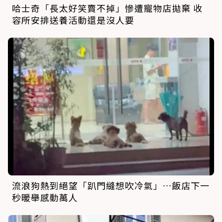
哈士奇「長太好笑賣不掉」慘遭寵物店拋棄 收
容所安排送養活動還是沒人要
流浪狗熱到絕望「趴門縫想吹冷氣」…飯店下一
秒暖舉感動萬人