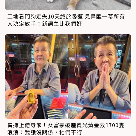
工地看門狗走失10天終於尋獲 見鼻酸一幕所有
人決定放手：新飼主比我們好
曾擁上億身家！女富豪破產賣光黃金救1700隻
浪浪：我餓沒關係，牠們不行