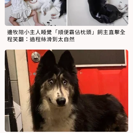
邊牧陪小主人睡覺「順便霸佔枕頭」飼主直擊全
程笑翻：過程絲滑到太自然