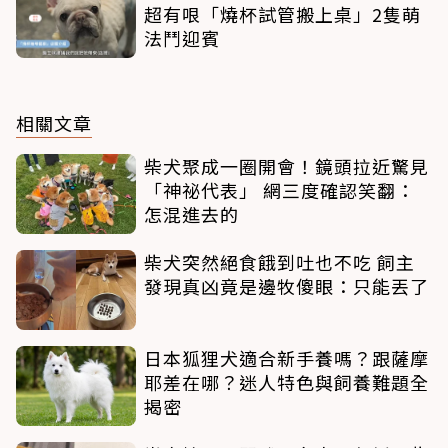
超有哏「燒杯試管搬上桌」2隻萌
法鬥迎賓
相關文章
柴犬聚成一圈開會！鏡頭拉近驚見
「神祕代表」 網三度確認笑翻：
怎混進去的
柴犬突然絕食餓到吐也不吃 飼主
發現真凶竟是邊牧傻眼：只能丟了
日本狐狸犬適合新手養嗎？跟薩摩
耶差在哪？迷人特色與飼養難題全
揭密