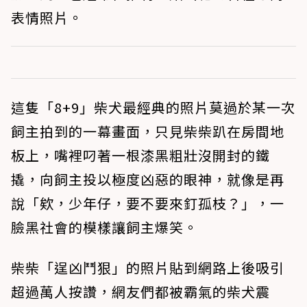
表情照片。
這隻「8+9」柴犬最經典的照片莫過於某一次
飼主拍到的一幕畫面，只見柴柴趴在房間地
板上，嘴裡叼著一根漆黑粗壯沒開封的鐵
撬，向飼主投以極度凶惡的眼神，就像是再
說「欸，少年仔，要不要來釘孤枝？」，一
臉黑社會的模樣讓飼主爆笑。
柴柴「逞凶鬥狠」的照片貼到網路上後吸引
超過萬人按讚，網友們都被霸氣的柴犬震