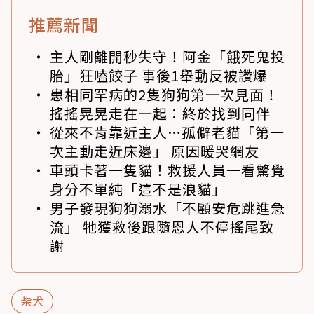
推薦新聞
主人剛離開秒失守！阿金「餓死鬼投
胎」狂嗑餃子 事後1舉動反被讚爆
患相同罕病的2隻狗狗第一次見面！
搖搖晃晃走在一起：終於找到同伴
從來不肯靠近主人…孤僻老貓「第一
次主動走近床邊」 原因暖哭網友
車頭卡著一隻貓！救援人員一看驚覺
身分不單純「這不是浪貓」
男子發現狗狗溺水「不顧安危跳進急
流」 牠獲救後跟隨恩人不停搖尾致
謝
柴犬