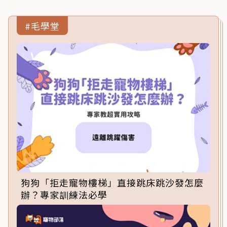
#毛學堂
狗狗「拒走寵物樓梯」直接跳床跳沙發怎麼
辦？專家訓練法必學