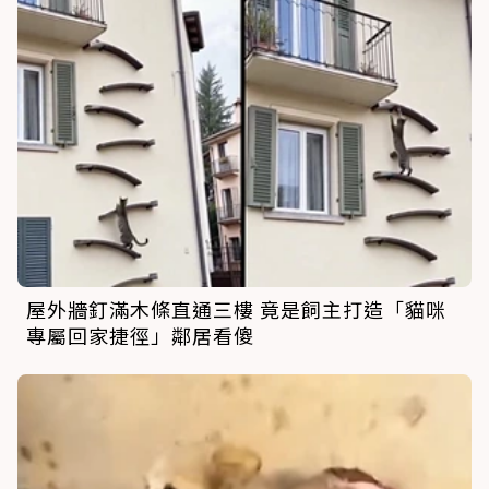
屋外牆釘滿木條直通三樓 竟是飼主打造「貓咪
專屬回家捷徑」鄰居看傻