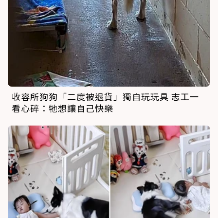
收容所狗狗「二度被退貨」獨自玩玩具 志工一
看心碎：牠想讓自己快樂