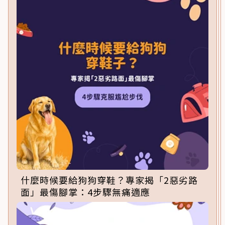
什麼時候要給狗狗穿鞋？專家揭「2惡劣路
面」最傷腳掌：4步驟無痛適應