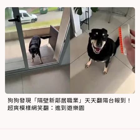
狗狗發現「隔壁新鄰居職業」天天翻陽台報到！
超爽模樣網笑翻：進到遊樂園