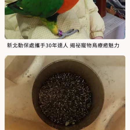
新北動保處攜手30年達人 揭祕寵物鳥療癒魅力