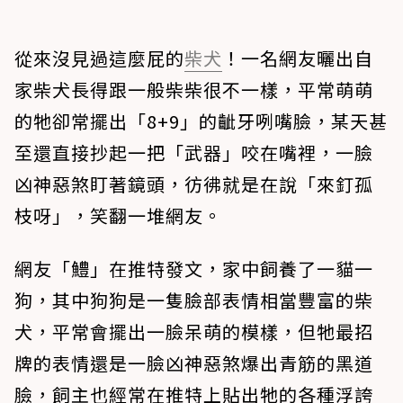
從來沒見過這麼屁的
柴犬
！一名網友曬出自
家柴犬長得跟一般柴柴很不一樣，平常萌萌
的牠卻常擺出「8+9」的齜牙咧嘴臉，某天甚
至還直接抄起一把「武器」咬在嘴裡，一臉
凶神惡煞盯著鏡頭，彷彿就是在說「來釘孤
枝呀」，笑翻一堆網友。
網友「鱧」在推特發文，家中飼養了一貓一
狗，其中狗狗是一隻臉部表情相當豐富的柴
犬，平常會擺出一臉呆萌的模樣，但牠最招
牌的表情還是一臉凶神惡煞爆出青筋的黑道
臉，飼主也經常在推特上貼出牠的各種浮誇