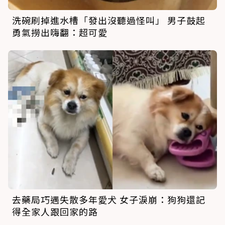
洗碗刷掉進水槽「發出沒聽過怪叫」 男子鼓起
勇氣撈出嗨翻：超可愛
去藥局巧遇失散多年愛犬 女子淚崩：狗狗還記
得全家人跟回家的路