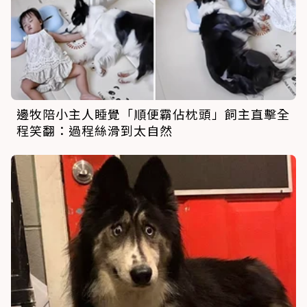
邊牧陪小主人睡覺「順便霸佔枕頭」飼主直擊全
程笑翻：過程絲滑到太自然