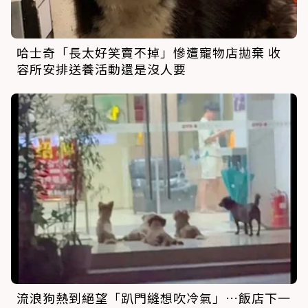
哈士奇「長太好笑賣不掉」慘遭寵物店拋棄 收
容所安排送養活動還是沒人要
流浪狗熱到絕望「趴門縫想吹冷氣」…飯店下一