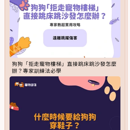
狗狗「拒走寵物樓梯」直接跳床跳沙發怎麼
辦？專家訓練法必學