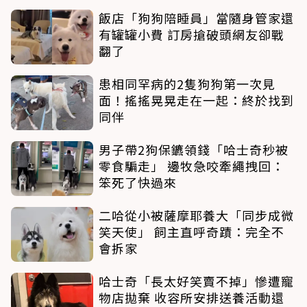
飯店「狗狗陪睡員」當隨身管家還
有罐罐小費 訂房搶破頭網友卻戰
翻了
患相同罕病的2隻狗狗第一次見
面！搖搖晃晃走在一起：終於找到
同伴
男子帶2狗保鑣領錢「哈士奇秒被
零食騙走」 邊牧急咬牽繩拽回：
笨死了快過來
二哈從小被薩摩耶養大「同步成微
笑天使」 飼主直呼奇蹟：完全不
會拆家
哈士奇「長太好笑賣不掉」慘遭寵
物店拋棄 收容所安排送養活動還