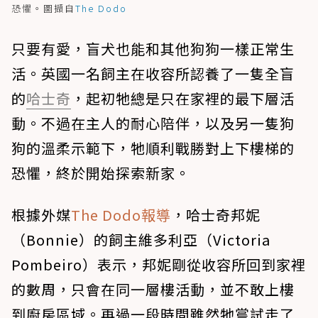
恐懼。圖擷自
The Dodo
只要有愛，盲犬也能和其他狗狗一樣正常生
活。英國一名飼主在收容所認養了一隻全盲
的
哈士奇
，起初牠總是只在家裡的最下層活
動。不過在主人的耐心陪伴，以及另一隻狗
狗的溫柔示範下，牠順利戰勝對上下樓梯的
恐懼，終於開始探索新家。
根據外媒
The Dodo報導
，哈士奇邦妮
（Bonnie）的飼主維多利亞（Victoria
Pombeiro）表示，邦妮剛從收容所回到家裡
的數周，只會在同一層樓活動，並不敢上樓
到廚房區域。再過一段時間雖然牠嘗試走了