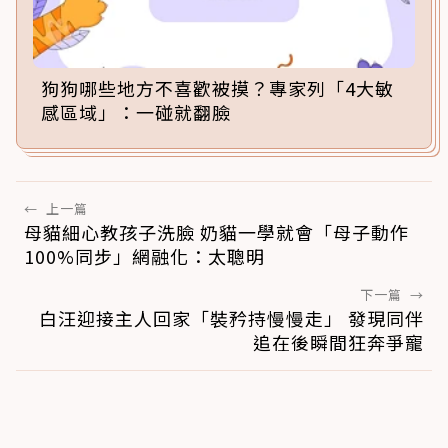
狗狗哪些地方不喜歡被摸？專家列「4大敏
感區域」：一碰就翻臉
←
上一篇
母貓細心教孩子洗臉 奶貓一學就會「母子動作
100%同步」網融化：太聰明
下一篇
→
白汪迎接主人回家「裝矜持慢慢走」 發現同伴
追在後瞬間狂奔爭寵