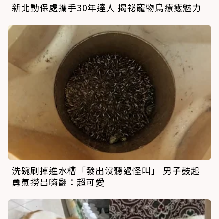
新北動保處攜手30年達人 揭祕寵物鳥療癒魅力
洗碗刷掉進水槽「發出沒聽過怪叫」 男子鼓起
勇氣撈出嗨翻：超可愛