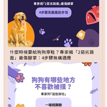
什麼時候要給狗狗穿鞋？專家揭「2惡劣路
面」最傷腳掌：4步驟無痛適應