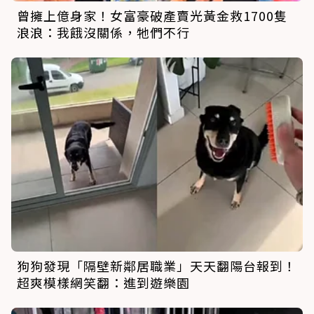
曾擁上億身家！女富豪破產賣光黃金救1700隻
浪浪：我餓沒關係，牠們不行
狗狗發現「隔壁新鄰居職業」天天翻陽台報到！
超爽模樣網笑翻：進到遊樂園