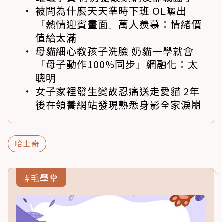
被問為什麼天天準時下班 OL曬出
「熱情迎賓畫面」萬人羨慕：情緒價
值給太滿
母貓細心教孩子洗臉 奶貓一學就會
「母子動作100%同步」網融化：太
聰明
女子家裡發生變故忍痛送走愛貓 2年
後在領養網站發現熟悉身影全家淚崩
哈士奇
#毛學堂