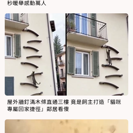
秒暖舉感動萬人
屋外牆釘滿木條直通三樓 竟是飼主打造「貓咪
專屬回家捷徑」鄰居看傻