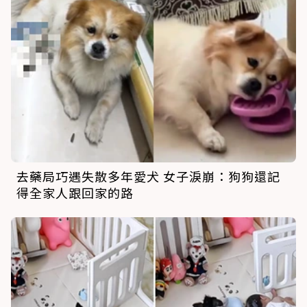
去藥局巧遇失散多年愛犬 女子淚崩：狗狗還記
得全家人跟回家的路