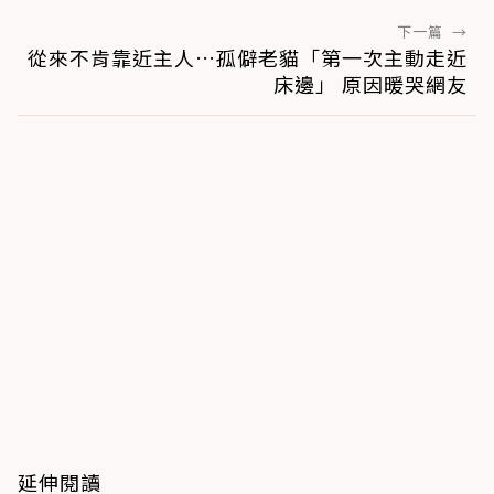
下一篇
→
從來不肯靠近主人…孤僻老貓「第一次主動走近
床邊」 原因暖哭網友
延伸閱讀