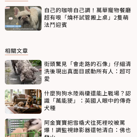
自己的咖啡自己調！萬華寵物餐廳
超有哏「燒杯試管搬上桌」2隻萌
法鬥迎賓
相關文章
街頭驚見「會走路的石像」仔細清
洗後現出真面目感動所有人：超可
愛
什麼狗狗水陸兩棲還能上戰場？認
識「萬能㹴」：英國人眼中的傳奇
犬種
阿金寶寶把雪橇犬往死裡咬被罵
爆！調監視錄影器還牠清白：佛也