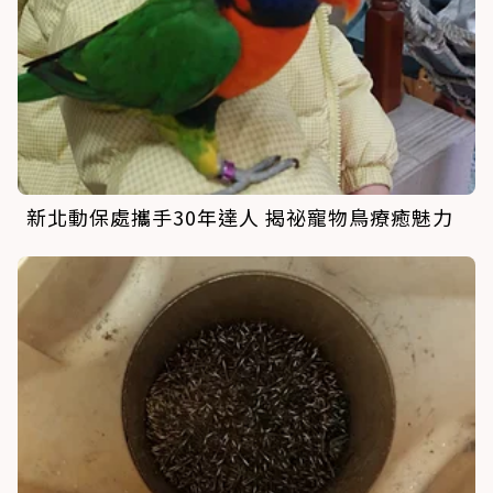
新北動保處攜手30年達人 揭祕寵物鳥療癒魅力