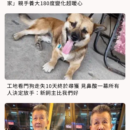
家」親手養大180度變化超暖心
工地看門狗走失10天終於尋獲 見鼻酸一幕所有
人決定放手：新飼主比我們好