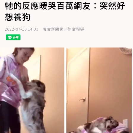
牠的反應暖哭百萬網友：突然好
想養狗
2022-07-10 14:33
聯合新聞網／綜合報導