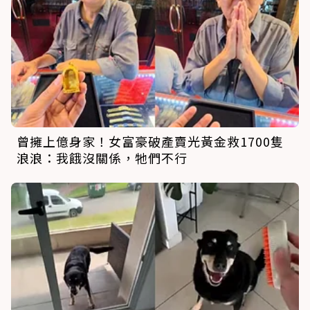
曾擁上億身家！女富豪破產賣光黃金救1700隻
浪浪：我餓沒關係，牠們不行