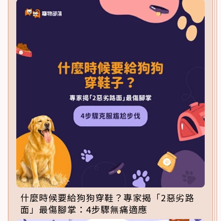
什麼時候要給狗狗穿鞋？專家揭「2惡劣路
面」最傷腳掌：4步驟無痛適應