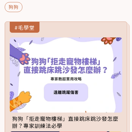
狗狗
#毛學堂
狗狗「拒走寵物樓梯」直接跳床跳沙發怎麼
辦？專家訓練法必學