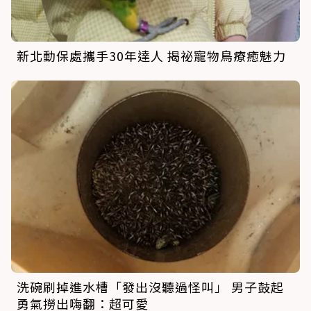
新北動保處攜手30年達人 揭祕寵物鳥療癒魅力
洗碗刷掉進水槽「發出沒聽過怪叫」 男子鼓起
勇氣撈出嗨翻：超可愛