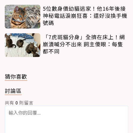
5位數身價幼貓逃家！他16年後接
神秘電話淚崩狂喜：還好沒換手機
號碼
「7虎斑貓分身」全擠在床上！網
崩潰喊分不出來 飼主傻眼：每隻
都不同
猜你喜歡
討論區
共有
0
則留言