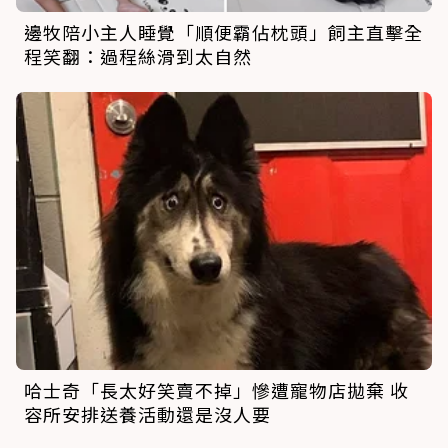
邊牧陪小主人睡覺「順便霸佔枕頭」飼主直擊全
程笑翻：過程絲滑到太自然
哈士奇「長太好笑賣不掉」慘遭寵物店拋棄 收
容所安排送養活動還是沒人要