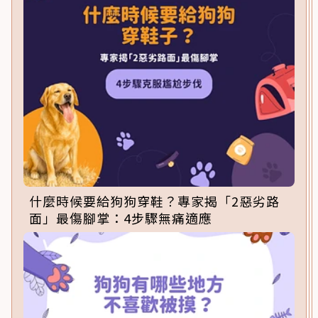
什麼時候要給狗狗穿鞋？專家揭「2惡劣路
面」最傷腳掌：4步驟無痛適應