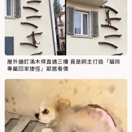
屋外牆釘滿木條直通三樓 竟是飼主打造「貓咪
專屬回家捷徑」鄰居看傻