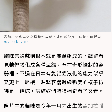
孟加拉貓烏里休息模樣超放鬆，外觀就像是一條蛇。圖擷自
@yusakovichi
貓咪常被戲稱根本就是液體組成的，總能看
見牠們融化成各種型態，塞在奇形怪狀的容
器裡。不過在日本有隻貓貓液化的能力似乎
又更上一層樓，貼緊容器邊緣弧度的樣子彷
彿是一條蛇，讓貓奴們嘖嘖稱奇看了又看。
照片中的貓咪是今年一月才出生的
孟加拉貓