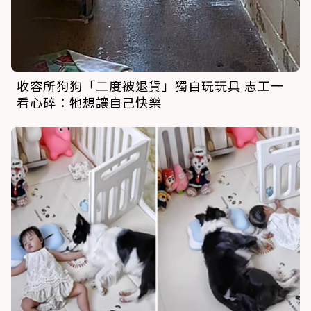
收容所狗狗「二度被退貨」獨自玩玩具 志工一
看心碎：牠想讓自己快樂