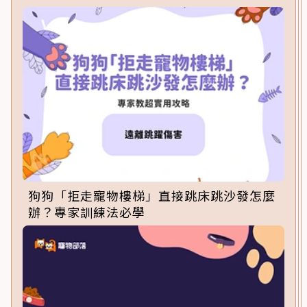
狗狗「拒走寵物樓梯」直接跳床跳沙發怎麼
辦？專家訓練法必學