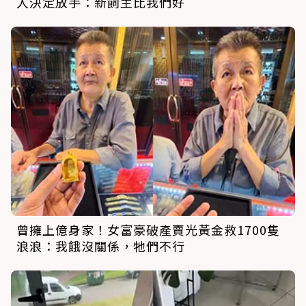
人決定放手：新飼主比我們好
曾擁上億身家！女富豪破產賣光黃金救1700隻
浪浪：我餓沒關係，牠們不行