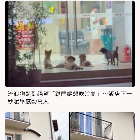
流浪狗熱到絕望「趴門縫想吹冷氣」…飯店下一
秒暖舉感動萬人