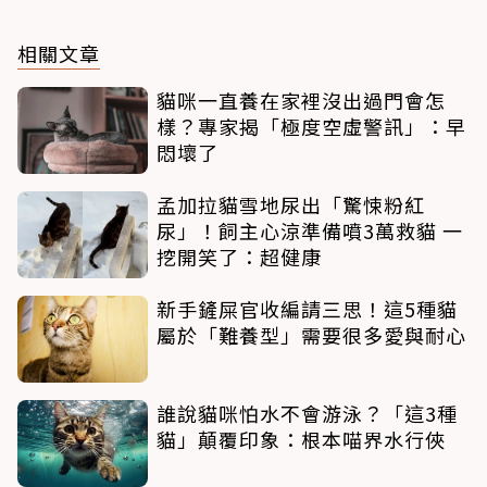
相關文章
貓咪一直養在家裡沒出過門會怎
樣？專家揭「極度空虛警訊」：早
悶壞了
孟加拉貓雪地尿出「驚悚粉紅
尿」！飼主心涼準備噴3萬救貓 一
挖開笑了：超健康
新手鏟屎官收編請三思！這5種貓
屬於「難養型」需要很多愛與耐心
誰說貓咪怕水不會游泳？「這3種
貓」顛覆印象：根本喵界水行俠