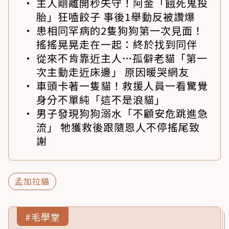
主人剛離開秒失守！阿金「餓死鬼投
胎」狂嗑餃子 事後1舉動反被讚爆
患相同罕病的2隻狗狗第一次見面！
搖搖晃晃走在一起：終於找到同伴
從來不肯靠近主人…孤僻老貓「第一
次主動走近床邊」 原因暖哭網友
車頭卡著一隻貓！救援人員一看驚覺
身分不單純「這不是浪貓」
男子發現狗狗溺水「不顧安危跳進急
流」 牠獲救後跟隨恩人不停搖尾致
謝
孟加拉貓
#毛學堂