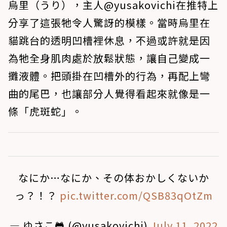
烏里（うり），主人@yusakovichi在推特上
分享了這張牠令人驚訝的模樣。當時烏里在
貓跳台的透明凹槽裡休息，不過或許就是因
為牠全身肌肉處於放鬆狀態，讓自己變成一
攤液體。把頭掛在凹槽外的行為，再配上彎
曲的尾巴，也讓部分人覺得看起來就像是一
條「虎斑蛇」。
なにか…なにか、その体おかしくないか
っ？！？
pic.twitter.com/QSB83qOtZm
— ゆさこ🐸 (@yusakovichi)
July 11, 2022