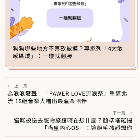
狗狗哪些地方不喜歡被摸？專家列「4大敏
感區域」：一碰就翻臉
←
上一篇
為浪浪發聲！「PAWER LOVE流浪祭」重返北
流 18組音樂人唱出最溫柔陪伴
下一篇
→
貓咪被送去寵物旅館時在想什麼？超準塔羅揭
「喵皇內心OS」：這組毛孩超想你