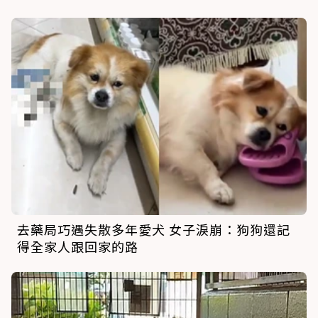
去藥局巧遇失散多年愛犬 女子淚崩：狗狗還記
得全家人跟回家的路