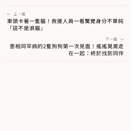
←
上一篇
車頭卡著一隻貓！救援人員一看驚覺身分不單純
「這不是浪貓」
下一篇
→
患相同罕病的2隻狗狗第一次見面！搖搖晃晃走
在一起：終於找到同伴