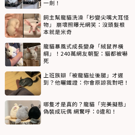
一劍！
飼主幫龍貓洗澡「秒變尖嘴大耳怪
物」 崩壞照曝光網笑：沒頭髮根
本就是米奇
龍貓暴風式成長變身「絨鼠界橫
綱」！240萬網友朝聖：貓都被嚇
死
上班族辯「被龍貓扯後腿」才遲
到？他曬鐵證：你會原諒我對吧！
哪隻才是真的？龍貓「完美擬態」
偽裝成玩偶 網驚呼：0違和！