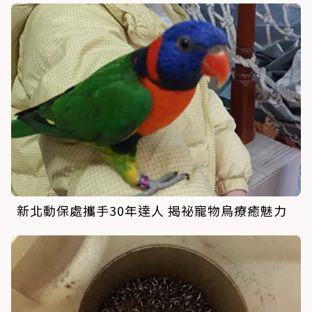
新北動保處攜手30年達人 揭祕寵物鳥療癒魅力