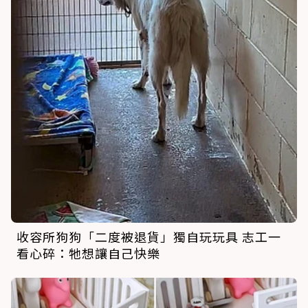
收容所狗狗「二度被退貨」獨自玩玩具 志工一
看心碎：牠想讓自己快樂