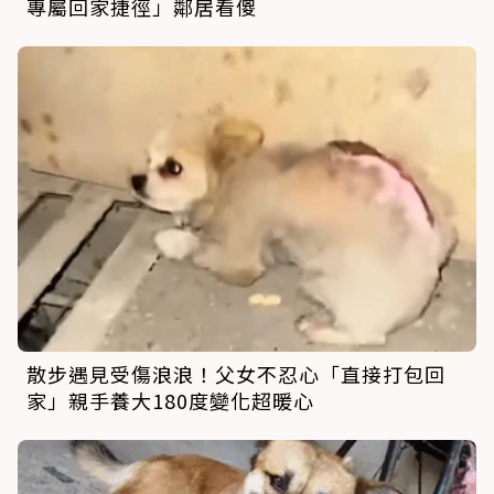
專屬回家捷徑」鄰居看傻
散步遇見受傷浪浪！父女不忍心「直接打包回
家」親手養大180度變化超暖心