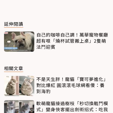
延伸閱讀
自己的咖啡自己調！萬華寵物餐廳
超有哏「燒杯試管搬上桌」2隻萌
法鬥迎賓
相關文章
不是天生胖！龍貓「寶可夢進化」
對比爆紅 圓滾滾毛球網看傻：養
到海豹
軟萌龍貓接過樹枝「秒切換戰鬥模
式」變身俠客擺出劍術招式：吃我