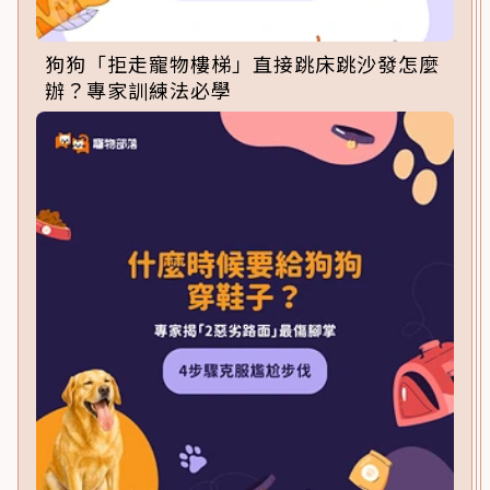
狗狗「拒走寵物樓梯」直接跳床跳沙發怎麼
辦？專家訓練法必學