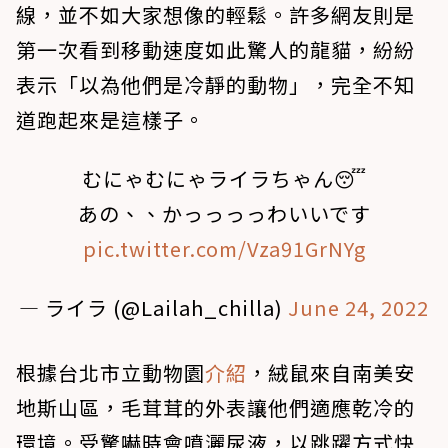
線，並不如大家想像的輕鬆。許多網友則是
第一次看到移動速度如此驚人的龍貓，紛紛
表示「以為他們是冷靜的動物」，完全不知
道跑起來是這樣子。
むにゃむにゃライラちゃん😴
あの、、かっっっっわいいです
pic.twitter.com/Vza91GrNYg
— ライラ (@Lailah_chilla)
June 24, 2022
根據台北市立動物園
介紹
，絨鼠來自南美安
地斯山區，毛茸茸的外表讓他們適應乾冷的
環境。受驚嚇時會噴灑尿液，以跳躍方式快