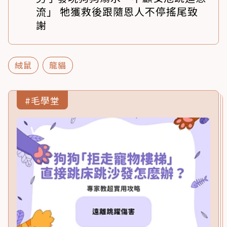
流」 牠獲救後跟隨恩人不停搖尾致
謝
絨鼠
龍貓
#毛學堂