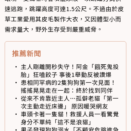
速逃跑，跳躍高度可達1.5公尺。不過由於皮
草工業愛用其皮毛製作大衣，又因體型小而
需求量大，野外生存受到嚴重威脅。
推薦新聞
主人剛離開秒失守！阿金「餓死鬼投
胎」狂嗑餃子 事後1舉動反被讚爆
患相同罕病的2隻狗狗第一次見面！
搖搖晃晃走在一起：終於找到同伴
從來不肯靠近主人…孤僻老貓「第一
次主動走近床邊」 原因暖哭網友
車頭卡著一隻貓！救援人員一看驚覺
身分不單純「這不是浪貓」
男子發現狗狗溺水「不顧安危跳進急