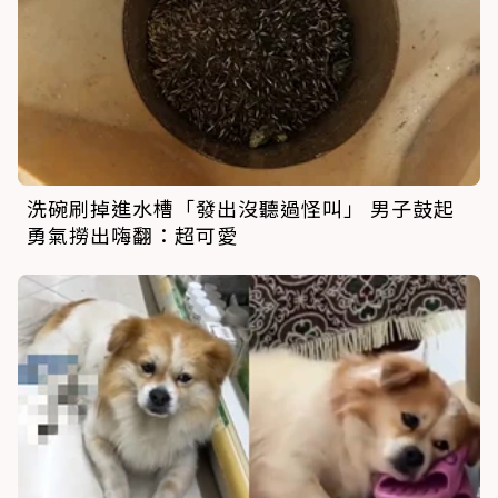
洗碗刷掉進水槽「發出沒聽過怪叫」 男子鼓起
勇氣撈出嗨翻：超可愛