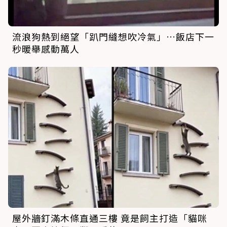
流浪狗熱到絕望「趴門縫想吹冷氣」…飯店下一
秒暖舉感動萬人
屋外牆釘滿木條直通三樓 竟是飼主打造「貓咪