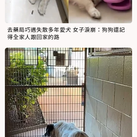
去藥局巧遇失散多年愛犬 女子淚崩：狗狗還記
得全家人跟回家的路