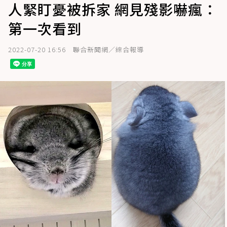
人緊盯憂被拆家 網見殘影嚇瘋：
第一次看到
2022-07-20 16:56
聯合新聞網／綜合報導