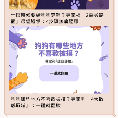
什麼時候要給狗狗穿鞋？專家揭「2惡劣路
面」最傷腳掌：4步驟無痛適應
狗狗哪些地方不喜歡被摸？專家列「4大敏
感區域」：一碰就翻臉