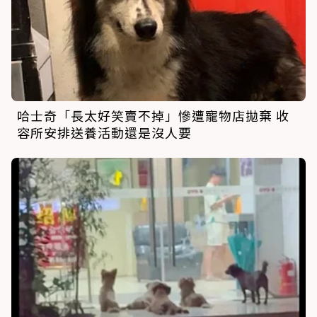
哈士奇「長太好笑賣不掉」慘遭寵物店拋棄 收
容所安排送養活動還是沒人要