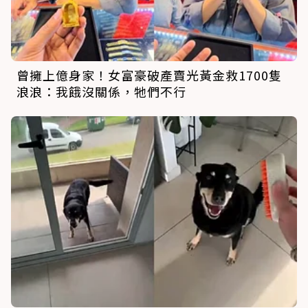
曾擁上億身家！女富豪破產賣光黃金救1700隻
浪浪：我餓沒關係，牠們不行