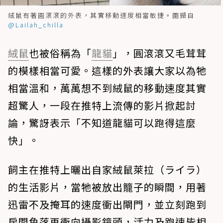
絨鼠有著圓滾滾的外表，其實移動速度相當敏捷。圖擷自
@Lailah_chilla
絨鼠
也被俗稱為「
龍貓
」，圓滾滾又毛茸茸
的模樣相當可愛。這樣的外表讓大家以為牠
相當溫和，萬萬想不到絨鼠的移動速度其實
超驚人，一段在推特上流傳的影片掀起討
論，驚訝表示「不知道龍貓可以跑得這麼
快」。
飼主在推特上曬出自家絨鼠萊拉（ライラ）
的生活影片，當牠被放出籠子的瞬間，用著
迅雷不及掩耳的速度衝出閘門，並立刻跑到
房間角落再衝向攝影鏡頭，活力及跑速皆相