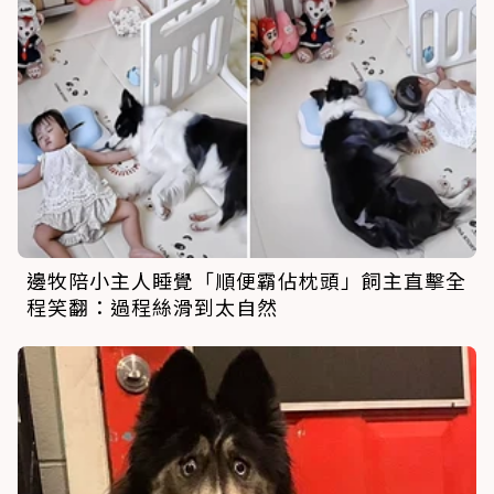
邊牧陪小主人睡覺「順便霸佔枕頭」飼主直擊全
程笑翻：過程絲滑到太自然