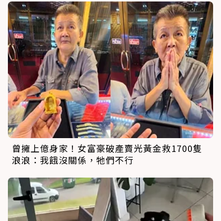
曾擁上億身家！女富豪破產賣光黃金救1700隻
浪浪：我餓沒關係，牠們不行