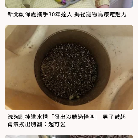
新北動保處攜手30年達人 揭祕寵物鳥療癒魅力
洗碗刷掉進水槽「發出沒聽過怪叫」 男子鼓起
勇氣撈出嗨翻：超可愛