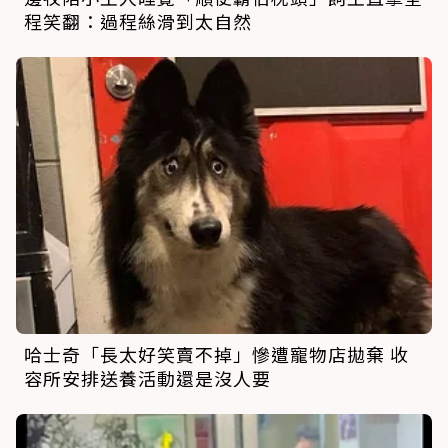
程笑翻：過程絲滑到太自然
哈士奇「長太好笑賣不掉」慘遭寵物店拋棄 收
容所安排送養活動還是沒人要