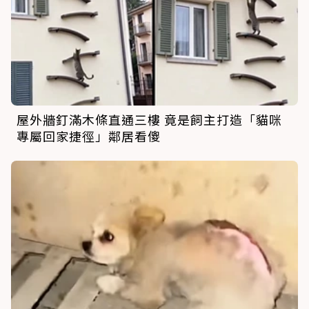
屋外牆釘滿木條直通三樓 竟是飼主打造「貓咪
專屬回家捷徑」鄰居看傻