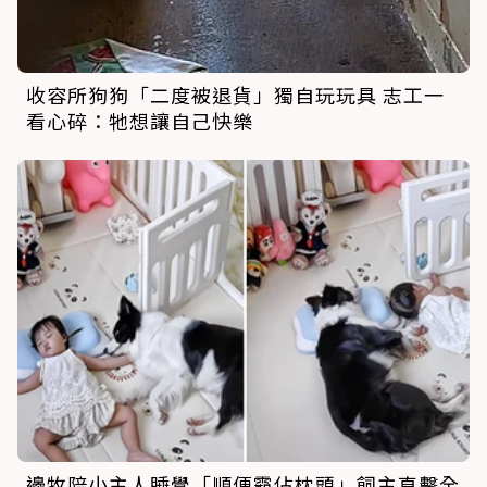
收容所狗狗「二度被退貨」獨自玩玩具 志工一
看心碎：牠想讓自己快樂
邊牧陪小主人睡覺「順便霸佔枕頭」飼主直擊全