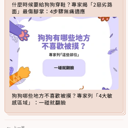
什麼時候要給狗狗穿鞋？專家揭「2惡劣路
面」最傷腳掌：4步驟無痛適應
狗狗哪些地方不喜歡被摸？專家列「4大敏
感區域」：一碰就翻臉
←
上一篇