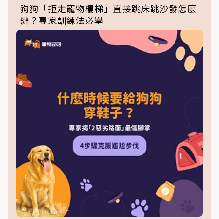
狗狗「拒走寵物樓梯」直接跳床跳沙發怎麼
辦？專家訓練法必學