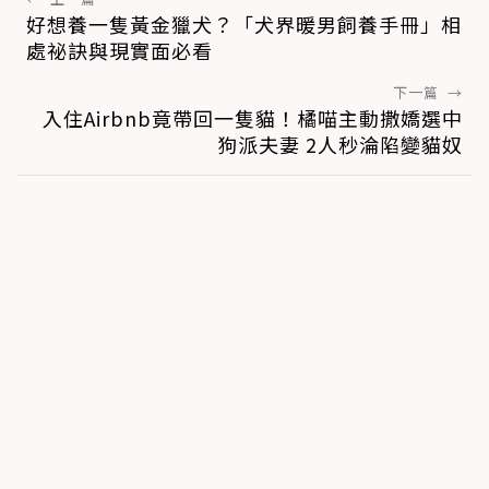
好想養一隻黃金獵犬？「犬界暖男飼養手冊」相
處祕訣與現實面必看
下一篇
→
入住Airbnb竟帶回一隻貓！橘喵主動撒嬌選中
狗派夫妻 2人秒淪陷變貓奴