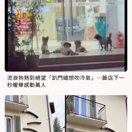
流浪狗熱到絕望「趴門縫想吹冷氣」…飯店下一
秒暖舉感動萬人