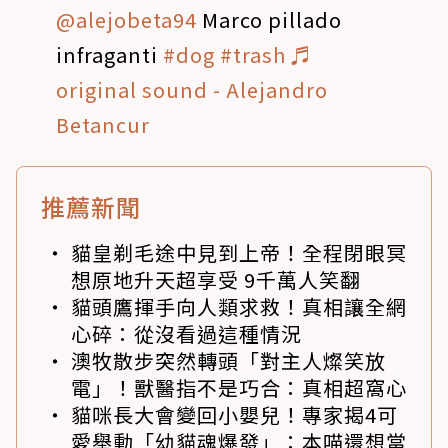
@alejobeta94
Marco pillado
infraganti
#dog
#trash
♬
original sound - Alejandro
Betancur
推薦新聞
貓皇剃毛途中見到上帝！全程閉眼冥
想原地升天超享受 9千萬人笑翻
貓頭鷹揮手向人類求救！真相讓全網
心碎：從沒看過這種情況
澳牧散步突然轉頭「對主人燦笑放
電」！獸醫指不是巧合：真相超窩心
貓咪長大會變回小嬰兒！專家揭4可
愛舉動「幼貓魂爆發」：本喵還想當