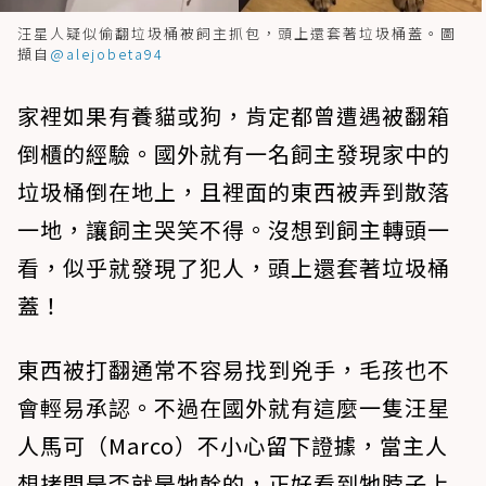
汪星人疑似偷翻垃圾桶被飼主抓包，頭上還套著垃圾桶蓋。圖
擷自
@alejobeta94
家裡如果有養貓或狗，肯定都曾遭遇被翻箱
倒櫃的經驗。國外就有一名飼主發現家中的
垃圾桶倒在地上，且裡面的東西被弄到散落
一地，讓飼主哭笑不得。沒想到飼主轉頭一
看，似乎就發現了犯人，頭上還套著垃圾桶
蓋！
東西被打翻通常不容易找到兇手，毛孩也不
會輕易承認。不過在國外就有這麼一隻汪星
人馬可（Marco）不小心留下證據，當主人
想拷問是否就是牠幹的，正好看到牠脖子上