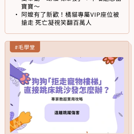
寶寶～
阿嬤有了新歡！橘貓專屬VIP座位被
搶走 死亡凝視笑翻百萬人
#毛學堂