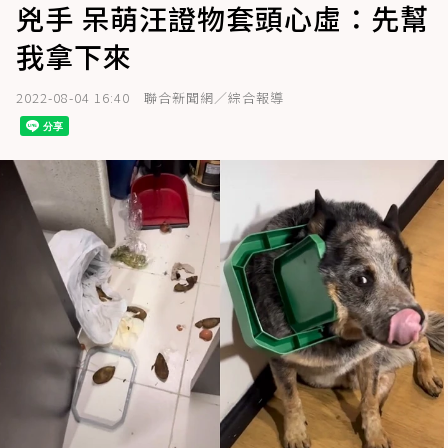
兇手 呆萌汪證物套頭心虛：先幫
我拿下來
2022-08-04 16:40
聯合新聞網／綜合報導