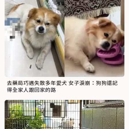
去藥局巧遇失散多年愛犬 女子淚崩：狗狗還記
得全家人跟回家的路