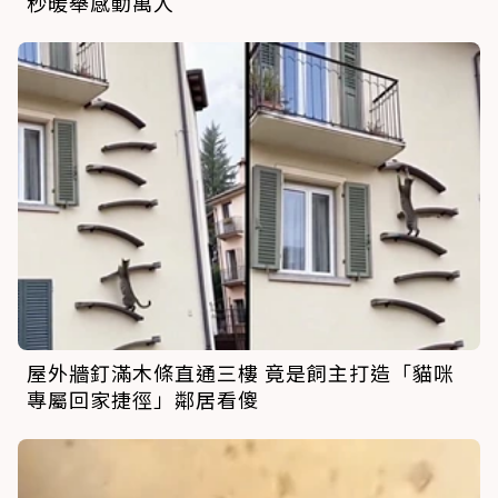
秒暖舉感動萬人
屋外牆釘滿木條直通三樓 竟是飼主打造「貓咪
專屬回家捷徑」鄰居看傻