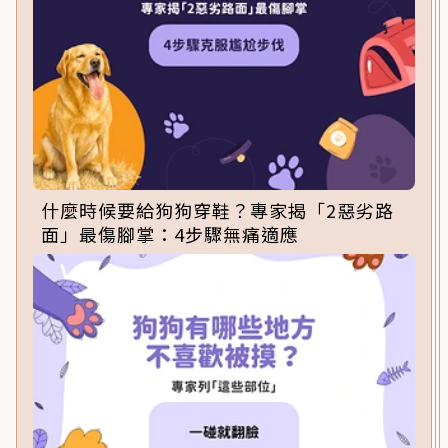
什麼時候要給狗狗穿鞋？專家揭「2惡劣路
面」最傷腳掌：4步驟無痛適應