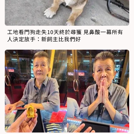
工地看門狗走失10天終於尋獲 見鼻酸一幕所有
人決定放手：新飼主比我們好