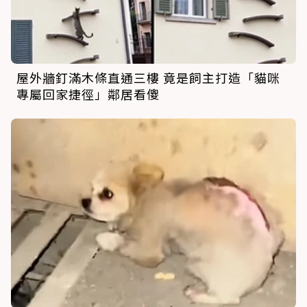
屋外牆釘滿木條直通三樓 竟是飼主打造「貓咪
專屬回家捷徑」鄰居看傻