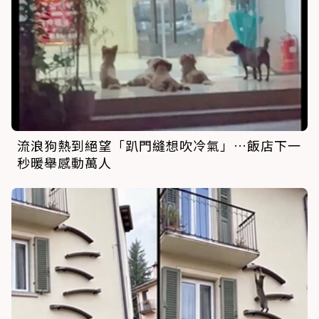
流浪狗熱到絕望「趴門縫想吹冷氣」…飯店下一
秒暖舉感動萬人