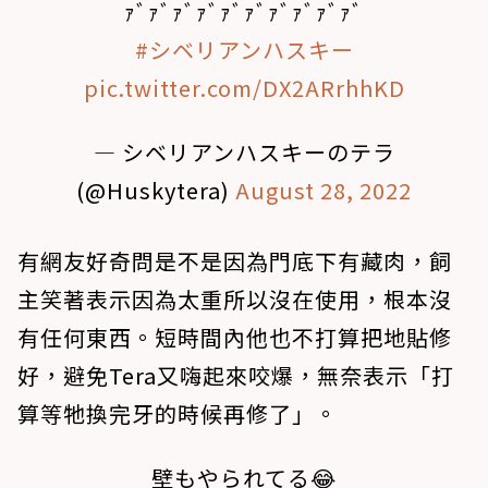
ｧﾞｧﾞｧﾞｧﾞｧﾞｧﾞｧﾞｧﾞｧﾞｧﾞ
#シベリアンハスキー
pic.twitter.com/DX2ARrhhKD
— シベリアンハスキーのテラ
(@Huskytera)
August 28, 2022
有網友好奇問是不是因為門底下有藏肉，飼
主笑著表示因為太重所以沒在使用，根本沒
有任何東西。短時間內他也不打算把地貼修
好，避免Tera又嗨起來咬爆，無奈表示「打
算等牠換完牙的時候再修了」。
壁もやられてる😂