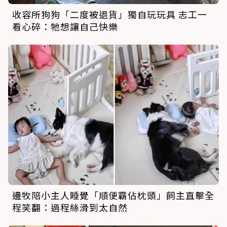
收容所狗狗「二度被退貨」獨自玩玩具 志工一
看心碎：牠想讓自己快樂
邊牧陪小主人睡覺「順便霸佔枕頭」飼主直擊全
程笑翻：過程絲滑到太自然