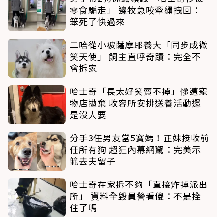
零食騙走」 邊牧急咬牽繩拽回：
笨死了快過來
二哈從小被薩摩耶養大「同步成微
笑天使」 飼主直呼奇蹟：完全不
會拆家
哈士奇「長太好笑賣不掉」慘遭寵
物店拋棄 收容所安排送養活動還
是沒人要
分手3任男友當5寶媽！正妹接收前
任所有狗 超狂內幕網驚：完美示
範去夫留子
哈士奇在家拆不夠「直接炸掉派出
所」 資料全毀員警看傻：不是拴
住了嗎