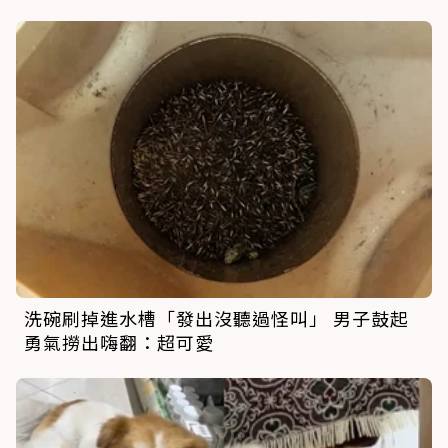
洗碗刷掉進水槽「發出沒聽過怪叫」 男子鼓起
勇氣撈出嗨翻：超可愛