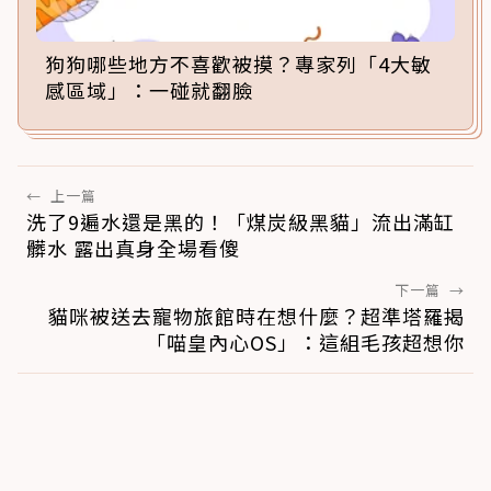
狗狗哪些地方不喜歡被摸？專家列「4大敏
感區域」：一碰就翻臉
←
上一篇
洗了9遍水還是黑的！「煤炭級黑貓」流出滿缸
髒水 露出真身全場看傻
下一篇
→
貓咪被送去寵物旅館時在想什麼？超準塔羅揭
「喵皇內心OS」：這組毛孩超想你