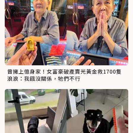
曾擁上億身家！女富豪破產賣光黃金救1700隻
浪浪：我餓沒關係，牠們不行