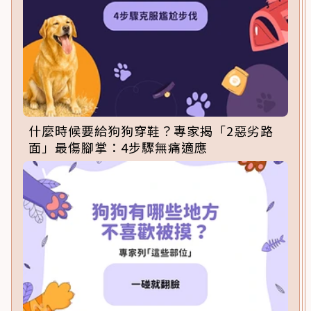
什麼時候要給狗狗穿鞋？專家揭「2惡劣路
面」最傷腳掌：4步驟無痛適應