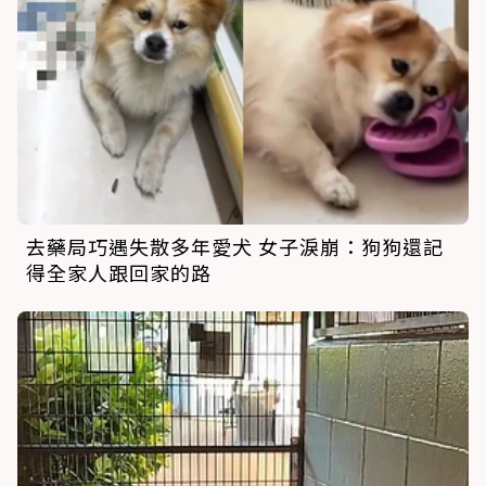
去藥局巧遇失散多年愛犬 女子淚崩：狗狗還記
得全家人跟回家的路