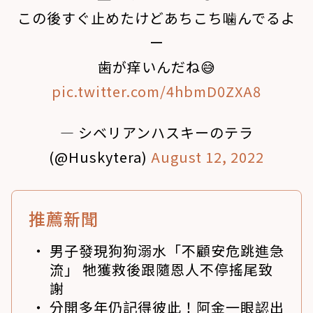
この後すぐ止めたけどあちこち噛んでるよ
ー
歯が痒いんだね😅
pic.twitter.com/4hbmD0ZXA8
— シベリアンハスキーのテラ
(@Huskytera)
August 12, 2022
推薦新聞
男子發現狗狗溺水「不顧安危跳進急
流」 牠獲救後跟隨恩人不停搖尾致
謝
分開多年仍記得彼此！阿金一眼認出