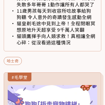
失散多年哥哥 1動作讓所有人都哭了
11歲男孩每天到收容所唸故事給狗
狗聽 令人意外的奇蹟發生感動全網
貓皇剃毛途中見到上帝！全程閉眼冥
想原地升天超享受 9千萬人笑翻
貓頭鷹揮手向人類求救！真相讓全網
心碎：從沒看過這種情況
哈士奇
#毛學堂