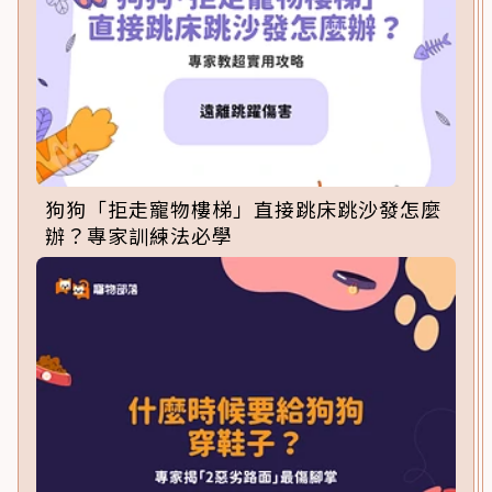
狗狗「拒走寵物樓梯」直接跳床跳沙發怎麼
辦？專家訓練法必學