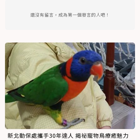
還沒有留言，成為第一個發言的人吧！
新北動保處攜手30年達人 揭祕寵物鳥療癒魅力