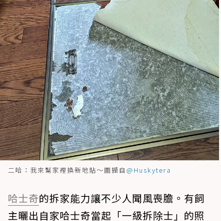
二哈：我來幫家裡換新地貼～圖擷自
@Huskytera
哈士奇
的拆家能力讓不少人聞風喪膽。有飼
主曬出自家哈士奇當起「一級拆除士」的照