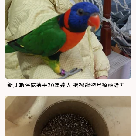
新北動保處攜手30年達人 揭祕寵物鳥療癒魅力