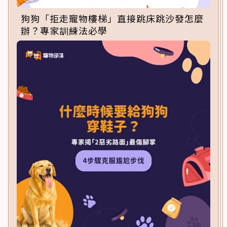
狗狗「拒走寵物樓梯」直接跳床跳沙發怎麼
辦？專家訓練法必學