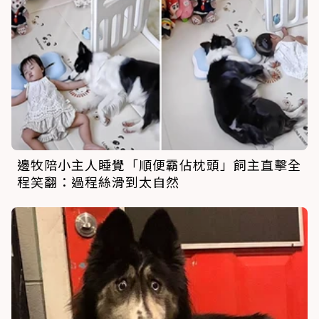
邊牧陪小主人睡覺「順便霸佔枕頭」飼主直擊全
程笑翻：過程絲滑到太自然