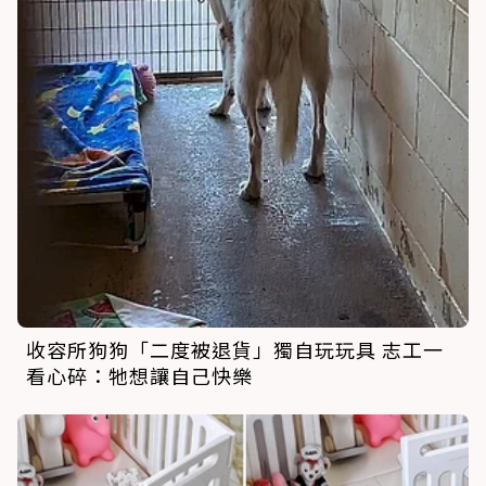
收容所狗狗「二度被退貨」獨自玩玩具 志工一
看心碎：牠想讓自己快樂