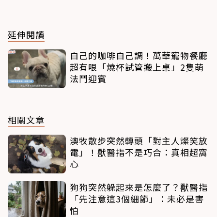
延伸閱讀
自己的咖啡自己調！萬華寵物餐廳
超有哏「燒杯試管搬上桌」2隻萌
法鬥迎賓
相關文章
澳牧散步突然轉頭「對主人燦笑放
電」！獸醫指不是巧合：真相超窩
心
狗狗突然躲起來是怎麼了？獸醫指
「先注意這3個細節」：未必是害
怕