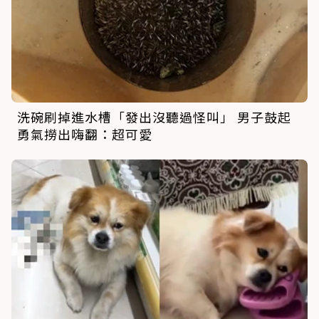
洗碗刷掉進水槽「發出沒聽過怪叫」 男子鼓起
勇氣撈出嗨翻：超可愛