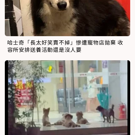
哈士奇「長太好笑賣不掉」慘遭寵物店拋棄 收
容所安排送養活動還是沒人要