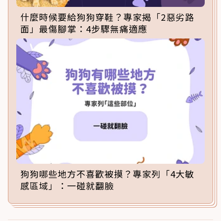
什麼時候要給狗狗穿鞋？專家揭「2惡劣路
面」最傷腳掌：4步驟無痛適應
狗狗哪些地方不喜歡被摸？專家列「4大敏
感區域」：一碰就翻臉