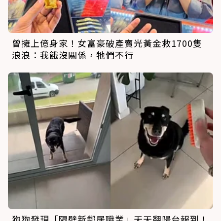
曾擁上億身家！女富豪破產賣光黃金救1700隻
浪浪：我餓沒關係，牠們不行
狗狗發現「隔壁新鄰居職業」天天翻陽台報到！