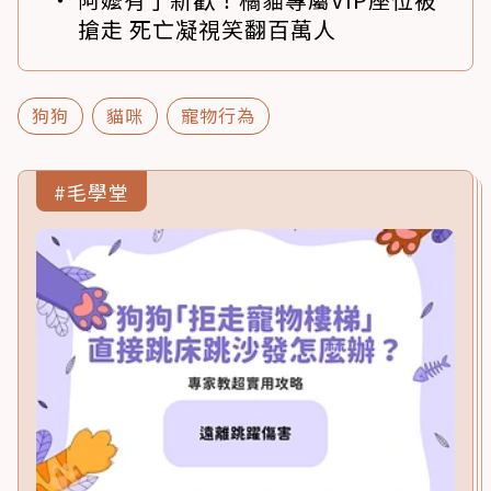
搶走 死亡凝視笑翻百萬人
狗狗
貓咪
寵物行為
#毛學堂