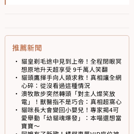
推薦新聞
貓皇剃毛途中見到上帝！全程閉眼冥
想原地升天超享受 9千萬人笑翻
貓頭鷹揮手向人類求救！真相讓全網
心碎：從沒看過這種情況
澳牧散步突然轉頭「對主人燦笑放
電」！獸醫指不是巧合：真相超窩心
貓咪長大會變回小嬰兒！專家揭4可
愛舉動「幼貓魂爆發」：本喵還想當
寶寶～
阿嬤有了新歡！橘貓專屬VIP座位被