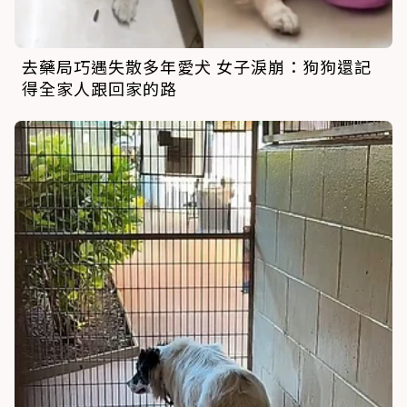
去藥局巧遇失散多年愛犬 女子淚崩：狗狗還記
得全家人跟回家的路