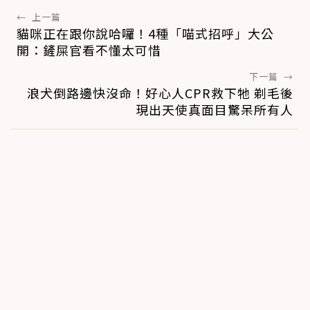
←
上一篇
貓咪正在跟你說哈囉！4種「喵式招呼」大公
開：鏟屎官看不懂太可惜
下一篇
→
浪犬倒路邊快沒命！好心人CPR救下牠 剃毛後
現出天使真面目驚呆所有人