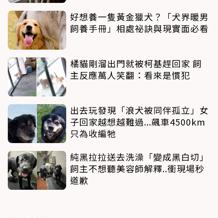
好想養一隻黃金獵犬？「犬界暖男
飼養手冊」相處祕訣與現實面必看
橘貓剛溜出門就被柯基趕回家 飼
主反應萬人笑翻：看來是慣犯
出去玩發現「浪犬被同伴孤立」女
子回家越想越難過...飆車4500km
只為收編牠
純黑拉拉送去洗澡「變成黑白切」
飼主不想聽美容師解釋..衝現場秒
道歉