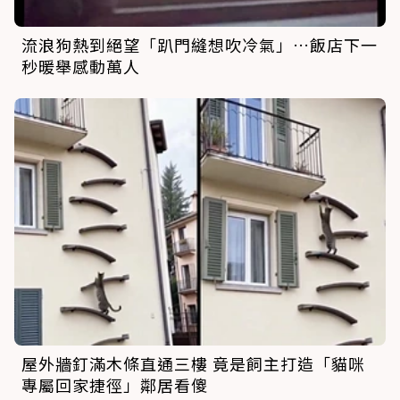
流浪狗熱到絕望「趴門縫想吹冷氣」…飯店下一
秒暖舉感動萬人
屋外牆釘滿木條直通三樓 竟是飼主打造「貓咪
專屬回家捷徑」鄰居看傻