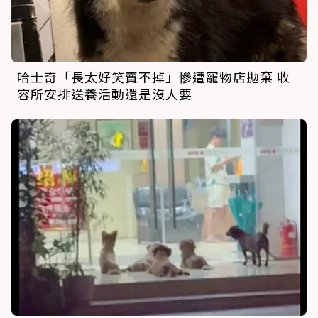
哈士奇「長太好笑賣不掉」慘遭寵物店拋棄 收
容所安排送養活動還是沒人要