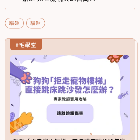
貓砂
貓咪
#毛學堂