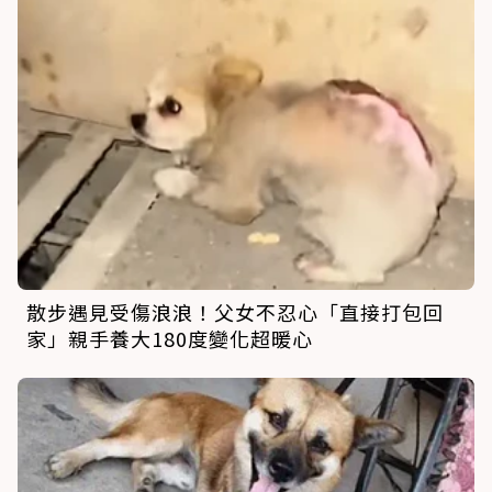
散步遇見受傷浪浪！父女不忍心「直接打包回
家」親手養大180度變化超暖心