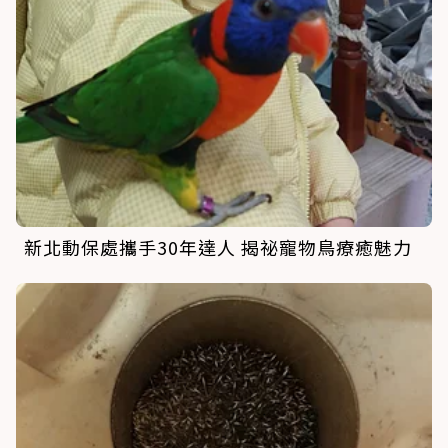
新北動保處攜手30年達人 揭祕寵物鳥療癒魅力