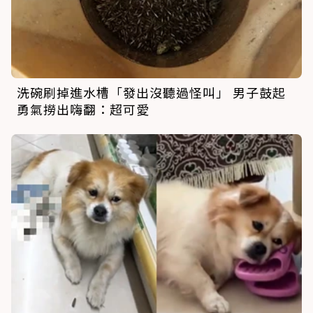
洗碗刷掉進水槽「發出沒聽過怪叫」 男子鼓起
勇氣撈出嗨翻：超可愛