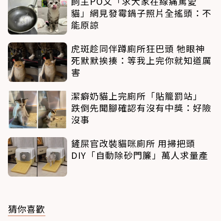
飼主PO文「求大家在線痛罵愛
貓」網見發霉鍋子照片全搖頭：不
能原諒
虎斑趁同伴蹲廁所狂巴頭 牠眼神
死默默挨揍：等我上完你就知道厲
害
潔癖奶貓上完廁所「貼籠罰站」
跌倒先聞腳確認有沒有中獎：好險
沒事
鏟屎官改裝貓咪廁所 用掃把頭
DIY「自動除砂門簾」萬人求量產
猜你喜歡