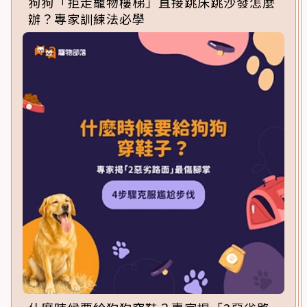
狗狗「拒走寵物樓梯」直接跳床跳沙發怎麼
辦？專家訓練法必學