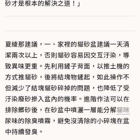
砂才是根本的解決之道！」
夏綾那建議，一、家裡的貓砂盆建議一天清
潔兩次以上，否則貓砂容易因交互汙染，導
致異味更重。先利用鏟子背面，以推土機的
方式推貓砂，後將結塊物鏟起，如此操作不
但減少了結塊貓砂碎掉的問題，也降低了受
汙染廢砂摻入盆內的機率。進階作法可以在
排除髒砂後，在砂盆中噴灑一層能分解
貓咪
尿味的除臭噴霧，避免沒清除的小碎塊在盆
中持續發臭。