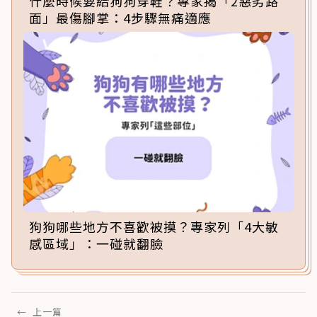
什麼時候要給狗狗穿鞋？專家揭「2惡劣路
面」最傷腳掌：4步驟無痛適應
狗狗哪些地方不喜歡被摸？專家列「4大敏
感區域」：一碰就翻臉
←
上一篇