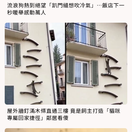
流浪狗熱到絕望「趴門縫想吹冷氣」…飯店下一
秒暖舉感動萬人
屋外牆釘滿木條直通三樓 竟是飼主打造「貓咪
專屬回家捷徑」鄰居看傻