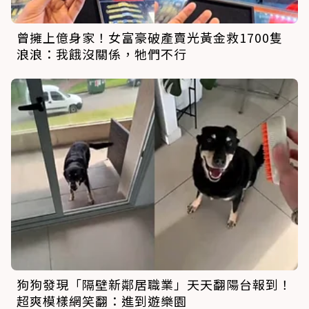
曾擁上億身家！女富豪破產賣光黃金救1700隻
浪浪：我餓沒關係，牠們不行
狗狗發現「隔壁新鄰居職業」天天翻陽台報到！
超爽模樣網笑翻：進到遊樂園