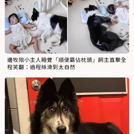
邊牧陪小主人睡覺「順便霸佔枕頭」飼主直擊全
程笑翻：過程絲滑到太自然