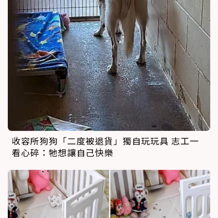
收容所狗狗「二度被退貨」獨自玩玩具 志工一
看心碎：牠想讓自己快樂