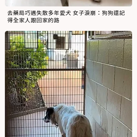
去藥局巧遇失散多年愛犬 女子淚崩：狗狗還記
得全家人跟回家的路