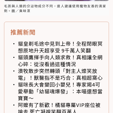
毛孩與人類的分泌物成分不同，達人建議使用寵物友善的清潔
劑。圖／臭味滾
推薦新聞
貓皇剃毛途中見到上帝！全程閉眼冥
想原地升天超享受 9千萬人笑翻
貓頭鷹揮手向人類求救！真相讓全網
心碎：從沒看過這種情況
澳牧散步突然轉頭「對主人燦笑放
電」！獸醫指不是巧合：真相超窩心
貓咪長大會變回小嬰兒！專家揭4可
愛舉動「幼貓魂爆發」：本喵還想當
寶寶～
阿嬤有了新歡！橘貓專屬VIP座位被
搶走 死亡凝視笑翻百萬人