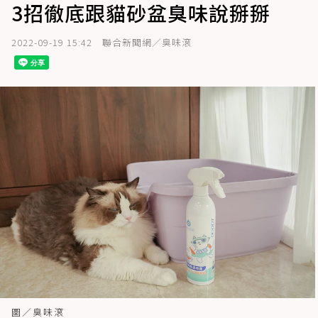
3招徹底跟貓砂盆臭味說掰掰
2022-09-19 15:42
聯合新聞網／臭味滾
圖／臭味滾