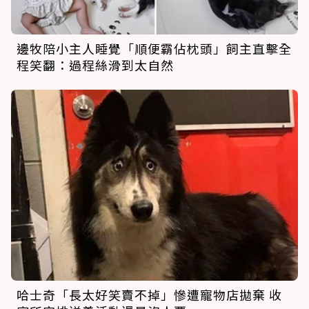
邊牧陪小主人睡覺「順便霸佔枕頭」飼主直擊全
程笑翻：過程絲滑到太自然
哈士奇「長太好笑賣不掉」慘遭寵物店拋棄 收