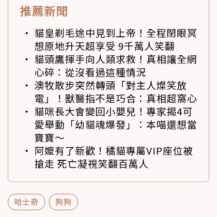
推薦新聞
貓皇剃毛途中見到上帝！全程閉眼冥
想原地升天超享受 9千萬人笑翻
貓頭鷹揮手向人類求救！真相讓全網
心碎：從沒看過這種情況
澳牧散步突然轉頭「對主人燦笑放
電」！獸醫指不是巧合：真相超窩心
貓咪長大會變回小嬰兒！專家揭4可
愛舉動「幼貓魂爆發」：本喵還想當
寶寶～
阿嬤有了新歡！橘貓專屬VIP座位被
搶走 死亡凝視笑翻百萬人
哈士奇
狗狗