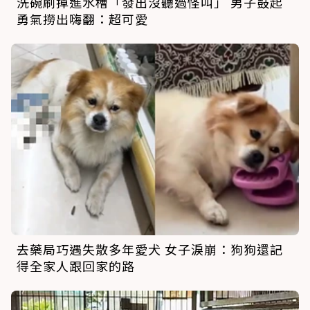
洗碗刷掉進水槽「發出沒聽過怪叫」 男子鼓起
勇氣撈出嗨翻：超可愛
去藥局巧遇失散多年愛犬 女子淚崩：狗狗還記
得全家人跟回家的路