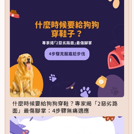
什麼時候要給狗狗穿鞋？專家揭「2惡劣路
面」最傷腳掌：4步驟無痛適應