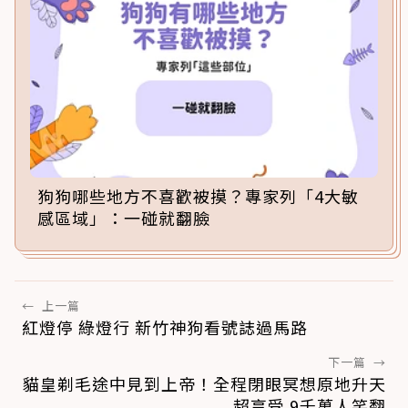
狗狗哪些地方不喜歡被摸？專家列「4大敏
感區域」：一碰就翻臉
←
上一篇
紅燈停 綠燈行 新竹神狗看號誌過馬路
下一篇
→
貓皇剃毛途中見到上帝！全程閉眼冥想原地升天
超享受 9千萬人笑翻