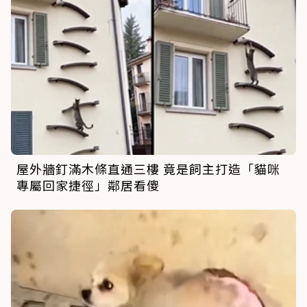
屋外牆釘滿木條直通三樓 竟是飼主打造「貓咪
專屬回家捷徑」鄰居看傻