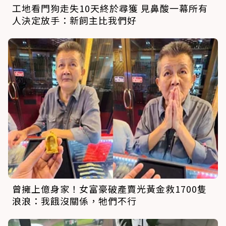
工地看門狗走失10天終於尋獲 見鼻酸一幕所有
人決定放手：新飼主比我們好
曾擁上億身家！女富豪破產賣光黃金救1700隻
浪浪：我餓沒關係，牠們不行