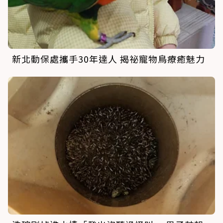
新北動保處攜手30年達人 揭祕寵物鳥療癒魅力