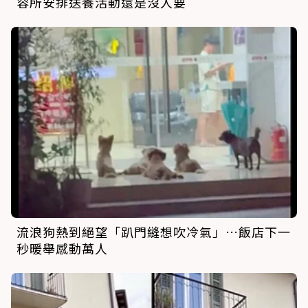
容所安排送養活動還是沒人要
流浪狗熱到絕望「趴門縫想吹冷氣」…飯店下一
秒暖舉感動萬人