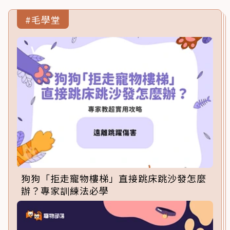
#毛學堂
狗狗「拒走寵物樓梯」直接跳床跳沙發怎麼
辦？專家訓練法必學