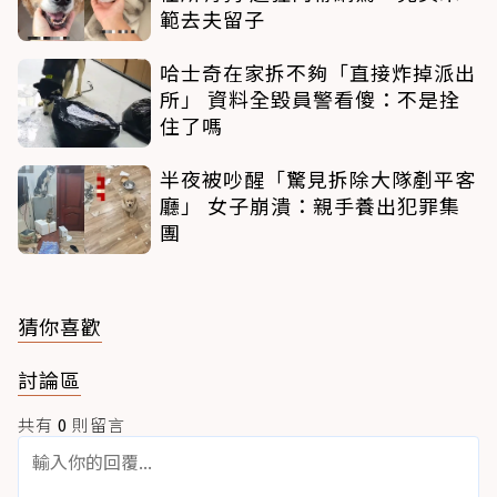
範去夫留子
哈士奇在家拆不夠「直接炸掉派出
所」 資料全毀員警看傻：不是拴
住了嗎
半夜被吵醒「驚見拆除大隊剷平客
廳」 女子崩潰：親手養出犯罪集
團
猜你喜歡
討論區
共有
0
則留言