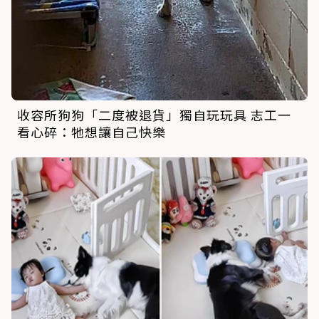
收容所狗狗「二度被退貨」獨自玩玩具 志工一
看心碎：牠想讓自己快樂