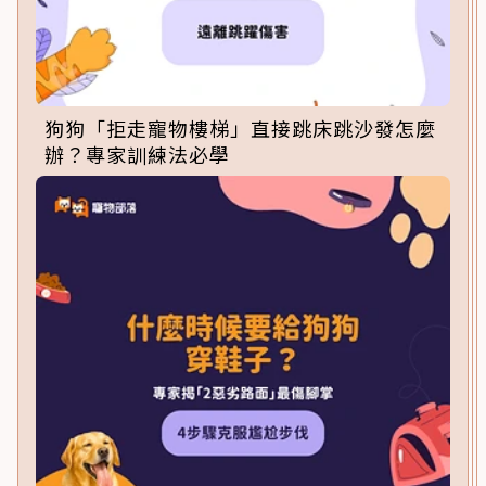
狗狗「拒走寵物樓梯」直接跳床跳沙發怎麼
辦？專家訓練法必學