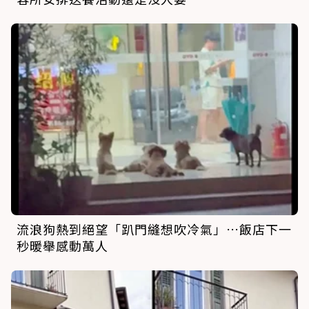
流浪狗熱到絕望「趴門縫想吹冷氣」…飯店下一
秒暖舉感動萬人