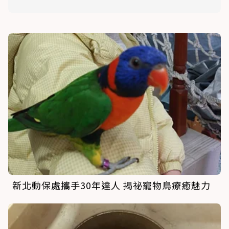
新北動保處攜手30年達人 揭祕寵物鳥療癒魅力