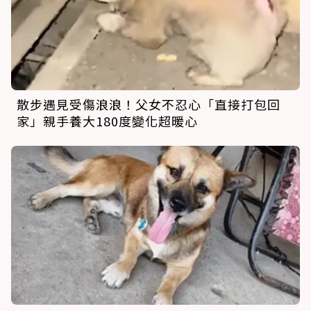
散步遇見受傷浪浪！父女不忍心「直接打包回
家」親手養大180度變化超暖心