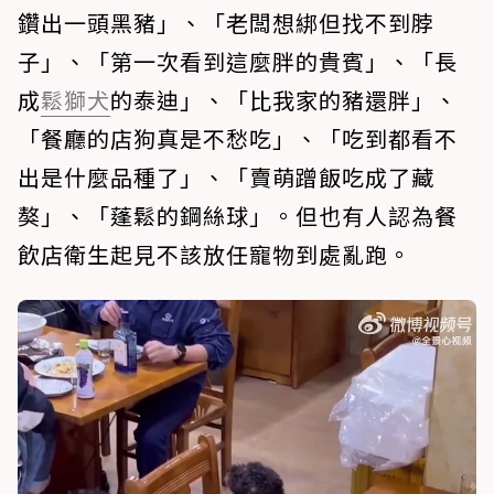
鑽出一頭黑豬」、「老闆想綁但找不到脖
子」、「第一次看到這麼胖的貴賓」、「長
成
鬆獅犬
的泰迪」、「比我家的豬還胖」、
「餐廳的店狗真是不愁吃」、「吃到都看不
出是什麼品種了」、「賣萌蹭飯吃成了藏
獒」、「蓬鬆的鋼絲球」。但也有人認為餐
飲店衛生起見不該放任寵物到處亂跑。