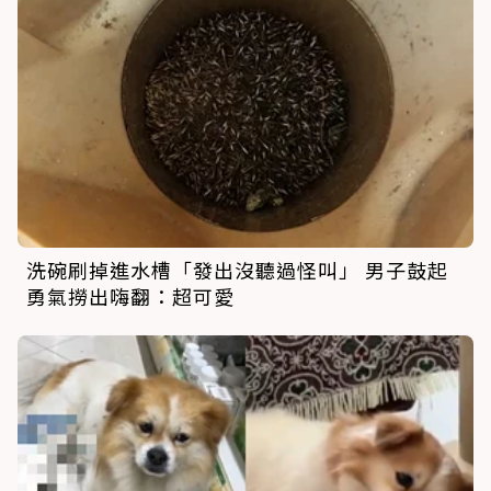
洗碗刷掉進水槽「發出沒聽過怪叫」 男子鼓起
勇氣撈出嗨翻：超可愛