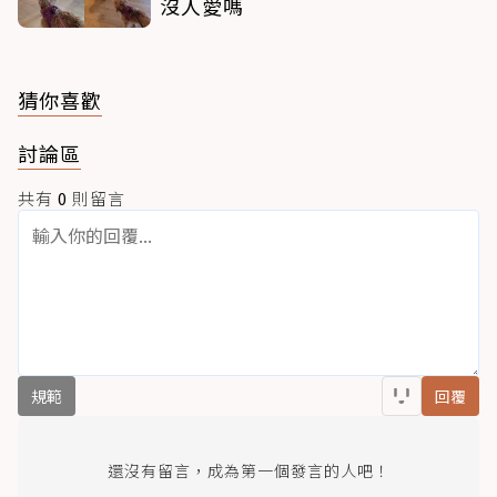
沒人愛嗎
猜你喜歡
討論區
共有
0
則留言
規範
回覆
還沒有留言，成為第一個發言的人吧！