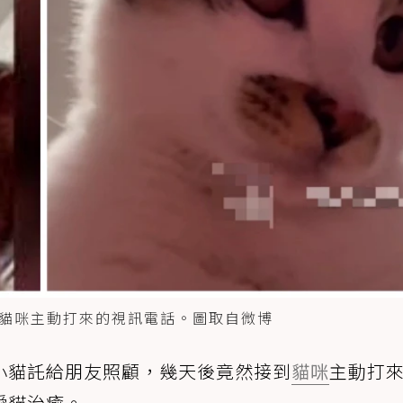
貓咪主動打來的視訊電話。圖取自微博
小貓託給朋友照顧，幾天後竟然接到
貓咪
主動打
愛貓治癒。