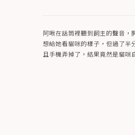
阿啾在話筒裡聽到飼主的聲音，
想給她看貓咪的樣子，但過了半
且手機弄掉了，結果竟然是貓咪