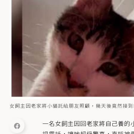
女飼主因老家將小貓託給朋友照顧，幾天後竟然接到
一名女飼主因回老家將自己養的
訊電話，讓她超級驚喜，直呼被