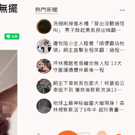
無擺
熱門新聞
洗碗刷掉進水槽「發出沒聽過怪
叫」 男子鼓起勇氣撈出嗨翻：
超可愛
邊牧陪小主人睡覺「順便霸佔枕
頭」飼主直擊全程笑翻：過程絲
滑到太自然
坪林獨居老翁離世無人知 13犬
守屋護遺體伴最後一程
飼主下車就丟包愛犬！柯基追公
車追不到 獲救後默默流淚13萬
人心都碎了
地球上最神秘幽靈大貓現身！森
林裡默默活了8年半 超珍貴畫面
科學家嗨翻