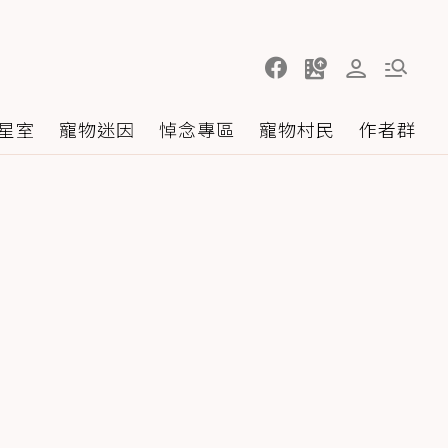
星室
寵物迷因
悼念專區
寵物村民
作者群