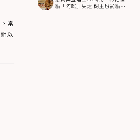
貓「阿咪」失走 飼主盼愛貓趕
快回家
顧。當
小姐以