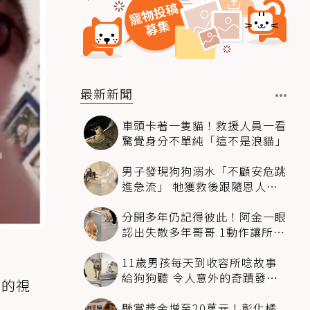
最新新聞
車頭卡著一隻貓！救援人員一看
驚覺身分不單純「這不是浪貓」
男子發現狗狗溺水「不顧安危跳
進急流」 牠獲救後跟隨恩人不
停搖尾致謝
分開多年仍記得彼此！阿金一眼
認出失散多年哥哥 1動作讓所有
人都哭了
11歲男孩每天到收容所唸故事
給狗狗聽 令人意外的奇蹟發生
來的視
感動全網
懸賞獎金增至20萬元！彰化橘