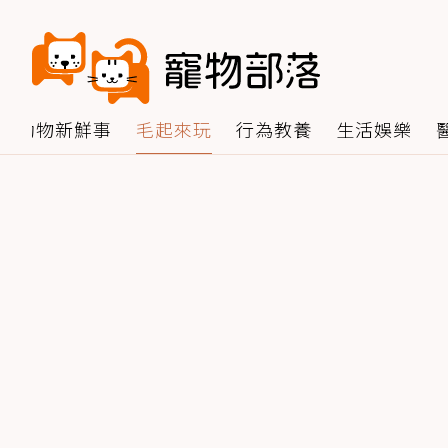
動物新鮮事
毛起來玩
行為教養
生活娛樂