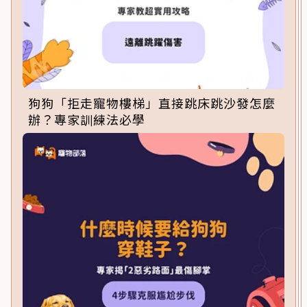
狗狗「拒走寵物樓梯」直接跳床跳沙發怎麼
辦？專家訓練法必學