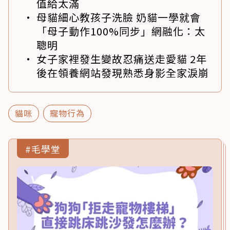
值給太滿
母貓細心教孩子洗臉 奶貓一學就會
「母子動作100%同步」網融化：太
聰明
女子家裡發生變故忍痛送走愛貓 2年
後在領養網站發現熟悉身影全家淚崩
貓咪
寵物行為
#毛學堂