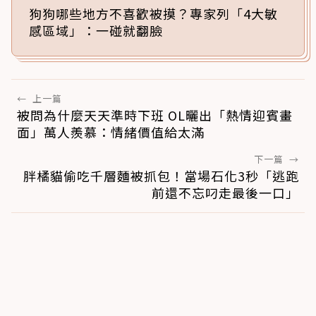
狗狗哪些地方不喜歡被摸？專家列「4大敏
感區域」：一碰就翻臉
←
上一篇
被問為什麼天天準時下班 OL曬出「熱情迎賓畫
面」萬人羨慕：情緒價值給太滿
下一篇
→
胖橘貓偷吃千層麵被抓包！當場石化3秒「逃跑
前還不忘叼走最後一口」