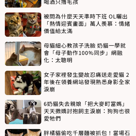
喝酒只擼毛孩
被問為什麼天天準時下班 OL曬出
「熱情迎賓畫面」萬人羨慕：情緒
價值給太滿
母貓細心教孩子洗臉 奶貓一學就
會「母子動作100%同步」網融
化：太聰明
女子家裡發生變故忍痛送走愛貓 2
年後在領養網站發現熟悉身影全家
淚崩
6奶貓失去親娘「把大麥町當媽」
天天撒嬌討抱飼主淚崩：狗狗也很
愛牠們
胖橘貓偷吃千層麵被抓包！當場石