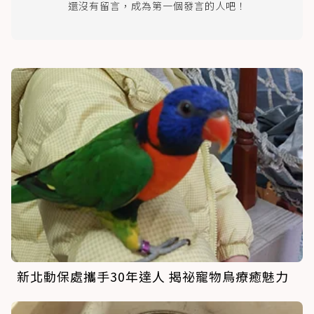
還沒有留言，成為第一個發言的人吧！
新北動保處攜手30年達人 揭祕寵物鳥療癒魅力