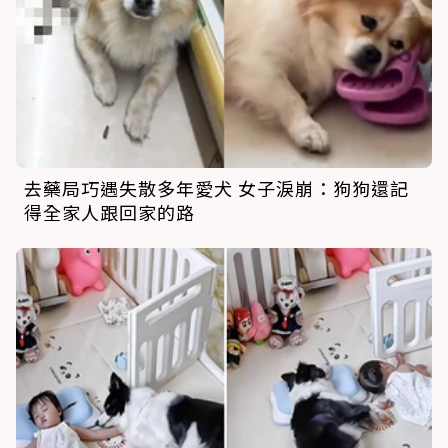
去藥局巧遇失散多年愛犬 女子淚崩：狗狗還記
得全家人跟回家的路