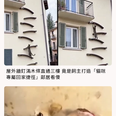
屋外牆釘滿木條直通三樓 竟是飼主打造「貓咪
專屬回家捷徑」鄰居看傻