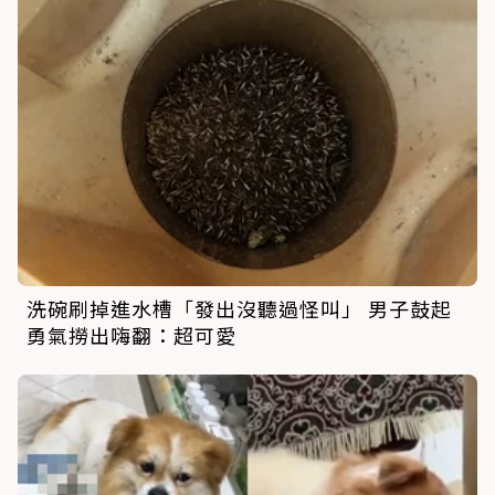
洗碗刷掉進水槽「發出沒聽過怪叫」 男子鼓起
勇氣撈出嗨翻：超可愛