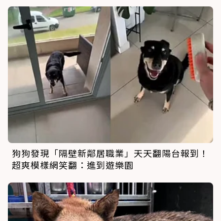
狗狗發現「隔壁新鄰居職業」天天翻陽台報到！
超爽模樣網笑翻：進到遊樂園