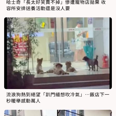
哈士奇「長太好笑賣不掉」慘遭寵物店拋棄 收
容所安排送養活動還是沒人要
流浪狗熱到絕望「趴門縫想吹冷氣」…飯店下一
秒暖舉感動萬人