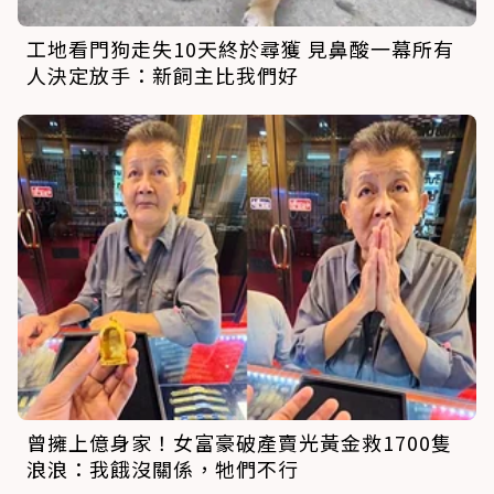
工地看門狗走失10天終於尋獲 見鼻酸一幕所有
人決定放手：新飼主比我們好
曾擁上億身家！女富豪破產賣光黃金救1700隻
浪浪：我餓沒關係，牠們不行