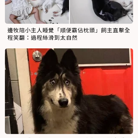
邊牧陪小主人睡覺「順便霸佔枕頭」飼主直擊全
程笑翻：過程絲滑到太自然