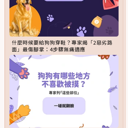
什麼時候要給狗狗穿鞋？專家揭「2惡劣路
面」最傷腳掌：4步驟無痛適應