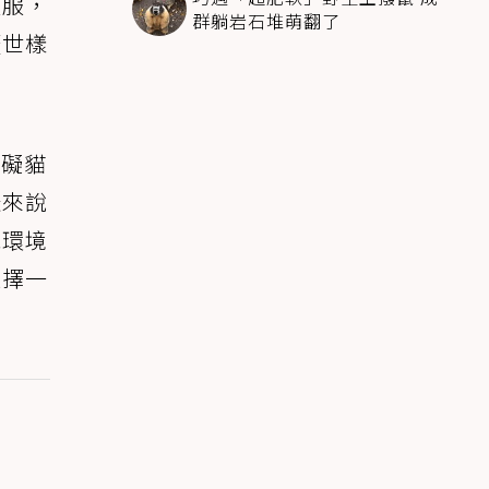
衣服，
群躺岩石堆萌翻了
厭世樣
妨礙貓
咪來說
視環境
選擇一