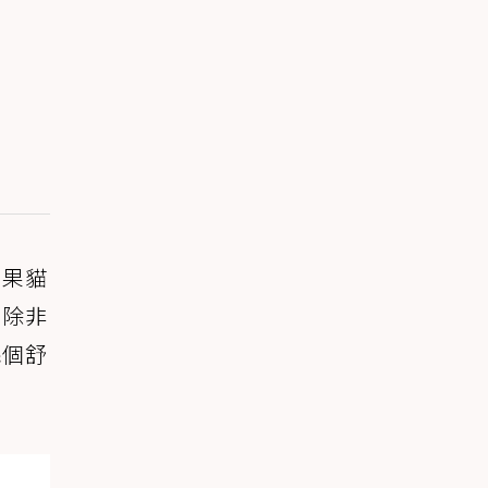
如果貓
，除非
幾個舒