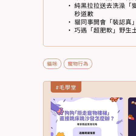
純黑拉拉送去洗澡「變
秒道歉
貓同事開會「裝認真」
巧遇「超肥軟」野生土
貓咪
寵物行為
#毛學堂