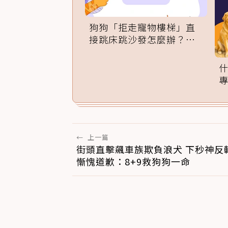
狗狗「拒走寵物樓梯」直
接跳床跳沙發怎麼辦？專
家訓練法必學
←
上一篇
街頭直擊飆車族欺負浪犬 下秒神反
慚愧道歉：8+9救狗狗一命