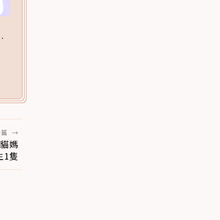
一篇
→
 貓媽
生1隻