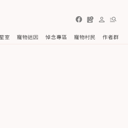
星室
寵物迷因
悼念專區
寵物村民
作者群