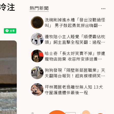
冷注
熱門新聞
洗碗刷掉進水槽「發出沒聽過怪
叫」 男子鼓起勇氣撈出嗨翻：
超可愛
邊牧陪小主人睡覺「順便霸佔枕
頭」飼主直擊全程笑翻：過程絲
滑到太自然
哈士奇「長太好笑賣不掉」慘遭
寵物店拋棄 收容所安排送養活
動還是沒人要
狗狗發現「隔壁新鄰居職業」天
天翻陽台報到！超爽模樣網笑
翻：進到遊樂園
坪林獨居老翁離世無人知 13犬
守屋護遺體伴最後一程