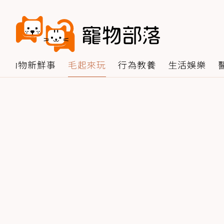
動物新鮮事
毛起來玩
行為教養
生活娛樂