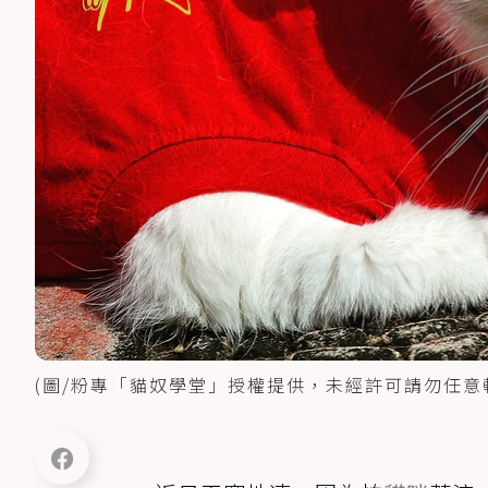
(圖/粉專「貓奴學堂」授權提供，未經許可請勿任意