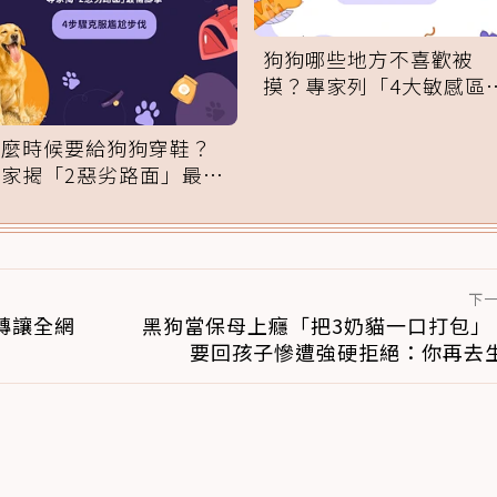
狗狗哪些地方不喜歡被
摸？專家列「4大敏感區
域」：一碰就翻臉
什麼時候要給狗狗穿鞋？
專家揭「2惡劣路面」最傷
腳掌：4步驟無痛適應
下
轉讓全網
黑狗當保母上癮「把3奶貓一口打包」
要回孩子慘遭強硬拒絕：你再去