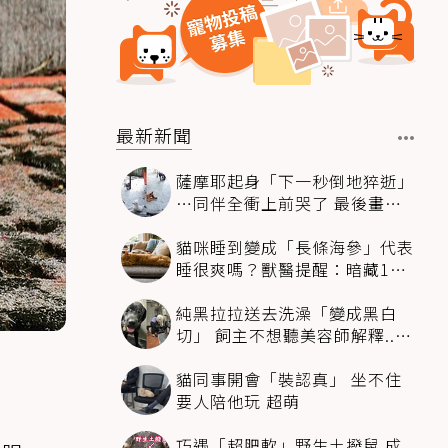
最新新聞
薩摩耶起身「下一秒倒地猝逝」
…同伴全衝上前哭了 最後畫面
逼哭萬人
貓咪睡到變成「長條海參」代表
睡很爽嗎？獸醫提醒：暗藏1種
不適
純黑拉拉送去洗澡「變成黑白
切」 飼主不想聽美容師解釋..衝
現場秒道歉
貓同事開會「裝認真」 坐不住
要人陪他玩 超萌
巧遇「超肥軟」野生土撥鼠 成