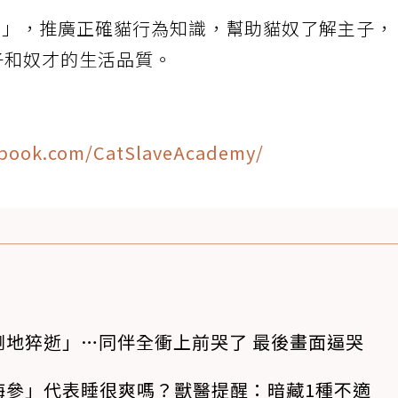
諮詢」，推廣正確貓行為知識，幫助貓奴了解主子，
子和奴才的生活品質。
ebook.com/CatSlaveAcademy/
倒地猝逝」…同伴全衝上前哭了 最後畫面逼哭
海參」代表睡很爽嗎？獸醫提醒：暗藏1種不適