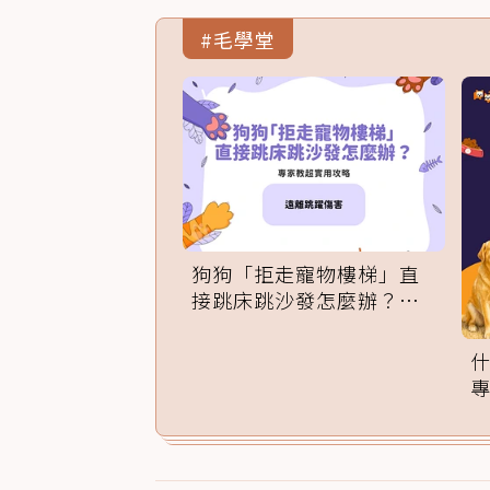
#毛學堂
狗狗「拒走寵物樓梯」直
接跳床跳沙發怎麼辦？專
家訓練法必學