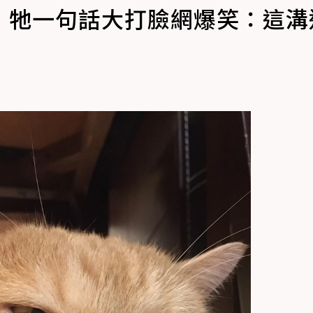
！牠一句話大打臉網爆笑：這溝