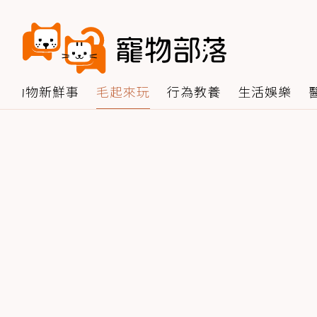
動物新鮮事
毛起來玩
行為教養
生活娛樂