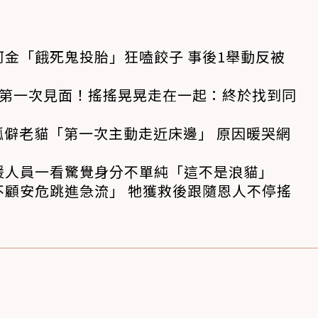
金「餓死鬼投胎」狂嗑餃子 事後1舉動反被
狗第一次見面！搖搖晃晃走在一起：終於找到同
孤僻老貓「第一次主動走近床邊」 原因暖哭網
援人員一看驚覺身分不單純「這不是浪貓」
不顧安危跳進急流」 牠獲救後跟隨恩人不停搖