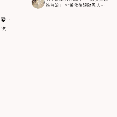
進急流」 牠獲救後跟隨恩人不
停搖尾致謝
熱愛。
的吃
很