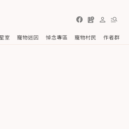
星室
寵物迷因
悼念專區
寵物村民
作者群