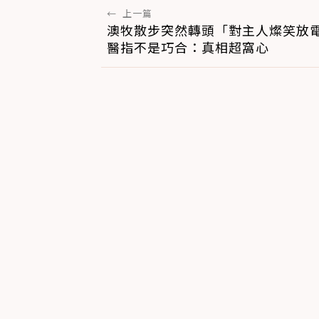
←
上一篇
澳牧散步突然轉頭「對主人燦笑放
醫指不是巧合：真相超窩心