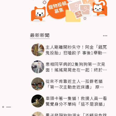
最新新聞
主人剛離開秒失守！阿金「餓死
鬼投胎」狂嗑餃子 事後1舉動反
被讚爆
患相同罕病的2隻狗狗第一次見
面！搖搖晃晃走在一起：終於找
到同伴
從來不肯靠近主人…孤僻老貓
「第一次主動走近床邊」 原因
暖哭網友
車頭卡著一隻貓！救援人員一看
驚覺身分不單純「這不是浪貓」
疑。一
男子發現狗狗溺水「不顧安危跳