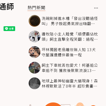
通師
熱門新聞
洗碗刷掉進水槽「發出沒聽過怪
叫」 男子鼓起勇氣撈出嗨翻：
超可愛
邊牧陪小主人睡覺「順便霸佔枕
頭」飼主直擊全程笑翻：過程絲
滑到太自然
坪林獨居老翁離世無人知 13犬
守屋護遺體伴最後一程
飼主下車就丟包愛犬！柯基追公
車追不到 獲救後默默流淚13萬
人心都碎了
地球上最神秘幽靈大貓現身！森
林裡默默活了8年半 超珍貴畫面
科學家嗨翻