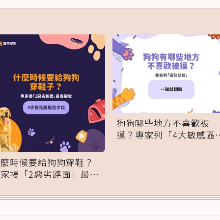
狗狗哪些地方不喜歡被
摸？專家列「4大敏感區
域」：一碰就翻臉
什麼時候要給狗狗穿鞋？
專家揭「2惡劣路面」最傷
腳掌：4步驟無痛適應