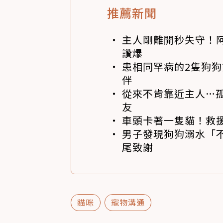
推薦新聞
主人剛離開秒失守！阿
讚爆
患相同罕病的2隻狗
伴
從來不肯靠近主人…
友
車頭卡著一隻貓！救
男子發現狗狗溺水「
尾致謝
貓咪
寵物溝通