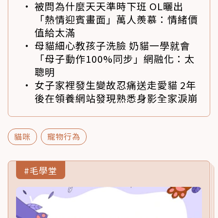
被問為什麼天天準時下班 OL曬出
「熱情迎賓畫面」萬人羨慕：情緒價
值給太滿
母貓細心教孩子洗臉 奶貓一學就會
「母子動作100%同步」網融化：太
聰明
女子家裡發生變故忍痛送走愛貓 2年
後在領養網站發現熟悉身影全家淚崩
貓咪
寵物行為
#毛學堂