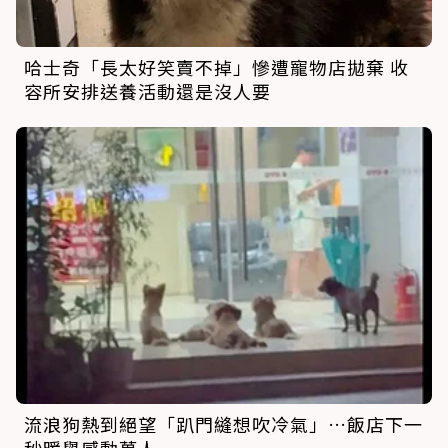
哈士奇「長太好笑賣不掉」慘遭寵物店拋棄 收
容所安排送養活動還是沒人要
流浪狗熱到絕望「趴門縫想吹冷氣」…飯店下一