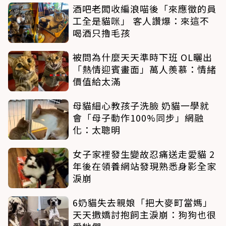
酒吧老闆收編浪喵後「來應徵的員
工全是貓咪」 客人讚爆：來這不
喝酒只擼毛孩
被問為什麼天天準時下班 OL曬出
「熱情迎賓畫面」萬人羨慕：情緒
價值給太滿
母貓細心教孩子洗臉 奶貓一學就
會「母子動作100%同步」網融
化：太聰明
女子家裡發生變故忍痛送走愛貓 2
年後在領養網站發現熟悉身影全家
淚崩
6奶貓失去親娘「把大麥町當媽」
天天撒嬌討抱飼主淚崩：狗狗也很