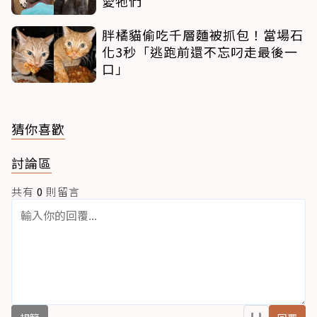
愛牠們
胖橘貓偷吃千層麵被抓包！當場石
化3秒「逃跑前還不忘叼走最後一
口」
猜你喜歡
討論區
共有
0
則留言