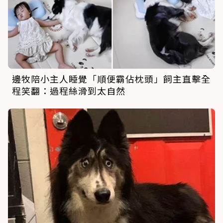
邊牧陪小主人睡覺「順便霸佔枕頭」飼主直擊全
程笑翻：過程絲滑到太自然