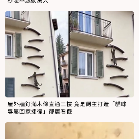
秒暖舉感動萬人
屋外牆釘滿木條直通三樓 竟是飼主打造「貓咪
專屬回家捷徑」鄰居看傻