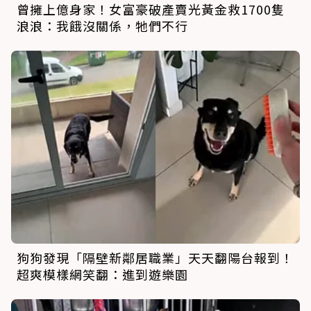
曾擁上億身家！女富豪破產賣光黃金救1700隻
浪浪：我餓沒關係，牠們不行
狗狗發現「隔壁新鄰居職業」天天翻陽台報到！
超爽模樣網笑翻：進到遊樂園