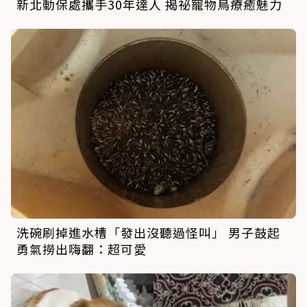
新北動保處攜手30年達人 揭祕寵物鳥療癒魅力
洗碗刷掉進水槽「發出沒聽過怪叫」 男子鼓起
勇氣撈出嗨翻：超可愛