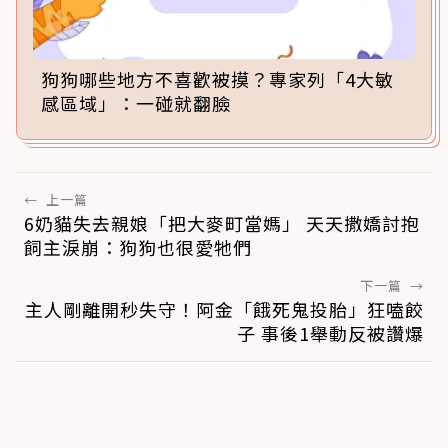
狗狗哪些地方不喜歡被摸？專家列「4大敏
感區域」：一碰就翻臉
←
上一篇
6奶貓失去親娘「把大麥町當媽」 天天撒嬌討抱
飼主淚崩：狗狗也很愛牠們
下一篇
→
主人剛離開秒失守！阿金「餓死鬼投胎」狂嗑餃
子 事後1舉動反被讚爆