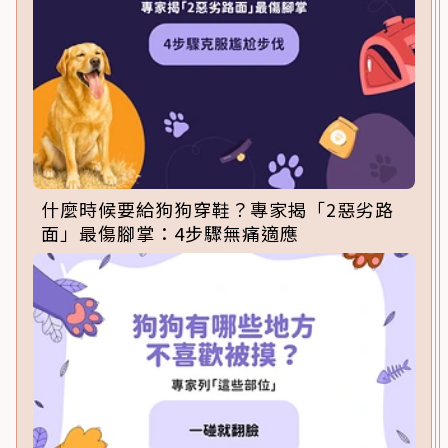
什麼時候要給狗狗穿鞋？專家揭「2惡劣路
面」最傷腳掌：4步驟無痛適應