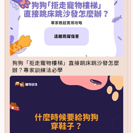
狗狗「拒走寵物樓梯」直接跳床跳沙發怎麼
辦？專家訓練法必學