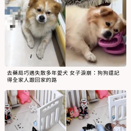
去藥局巧遇失散多年愛犬 女子淚崩：狗狗還記
得全家人跟回家的路