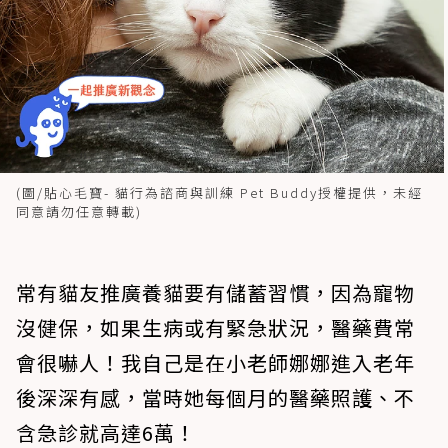
(圖/貼心毛寶- 貓行為諮商與訓練 Pet Buddy授權提供，未經
同意請勿任意轉載)
常有貓友推廣養貓要有儲蓄習慣，因為寵物
沒健保，如果生病或有緊急狀況，醫藥費常
會很嚇人！我自己是在小老師娜娜進入老年
後深深有感，當時她每個月的醫藥照護、不
含急診就高達6萬！