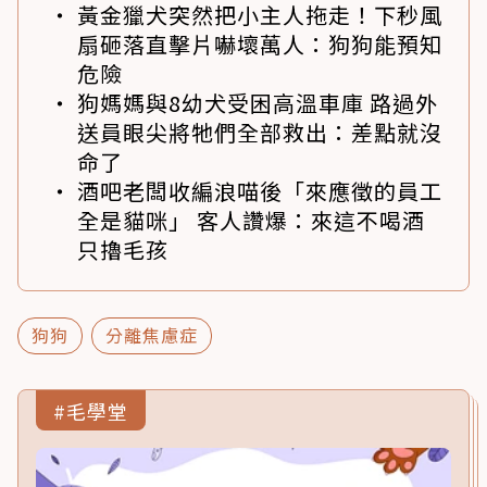
黃金獵犬突然把小主人拖走！下秒風
扇砸落直擊片嚇壞萬人：狗狗能預知
危險
狗媽媽與8幼犬受困高溫車庫 路過外
送員眼尖將牠們全部救出：差點就沒
命了
酒吧老闆收編浪喵後「來應徵的員工
全是貓咪」 客人讚爆：來這不喝酒
只擼毛孩
狗狗
分離焦慮症
#毛學堂