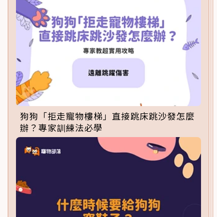
狗狗「拒走寵物樓梯」直接跳床跳沙發怎麼
辦？專家訓練法必學