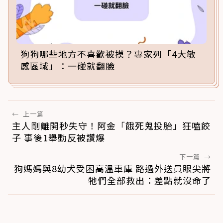
狗狗哪些地方不喜歡被摸？專家列「4大敏
感區域」：一碰就翻臉
←
上一篇
主人剛離開秒失守！阿金「餓死鬼投胎」狂嗑餃
子 事後1舉動反被讚爆
下一篇
→
狗媽媽與8幼犬受困高溫車庫 路過外送員眼尖將
牠們全部救出：差點就沒命了