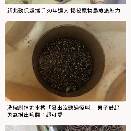
新北動保處攜手30年達人 揭祕寵物鳥療癒魅力
洗碗刷掉進水槽「發出沒聽過怪叫」 男子鼓起
勇氣撈出嗨翻：超可愛