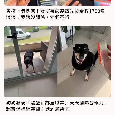
曾擁上億身家！女富豪破產賣光黃金救1700隻
浪浪：我餓沒關係，牠們不行
狗狗發現「隔壁新鄰居職業」天天翻陽台報到！
超爽模樣網笑翻：進到遊樂園