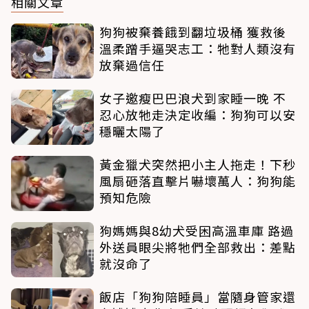
相關文章
狗狗被棄養餓到翻垃圾桶 獲救後
溫柔蹭手逼哭志工：牠對人類沒有
放棄過信任
女子邀瘦巴巴浪犬到家睡一晚 不
忍心放牠走決定收編：狗狗可以安
穩曬太陽了
黃金獵犬突然把小主人拖走！下秒
風扇砸落直擊片嚇壞萬人：狗狗能
預知危險
狗媽媽與8幼犬受困高溫車庫 路過
外送員眼尖將牠們全部救出：差點
就沒命了
飯店「狗狗陪睡員」當隨身管家還