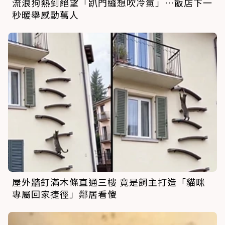
流浪狗熱到絕望「趴門縫想吹冷氣」…飯店下一
秒暖舉感動萬人
屋外牆釘滿木條直通三樓 竟是飼主打造「貓咪
專屬回家捷徑」鄰居看傻