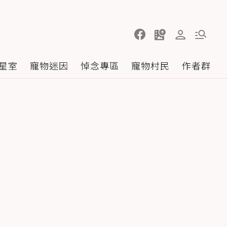
星室
寵物迷因
悼念專區
寵物村民
作者群