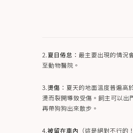
2.
夏日倦怠
：最主要出現的情況
至動物醫院。
3.
燙傷
：夏天的地面溫度普遍高於
燙而裂開導致受傷。飼主可以出
再帶狗狗出來散步。
4.
被留在車內
（這是絕對不行的