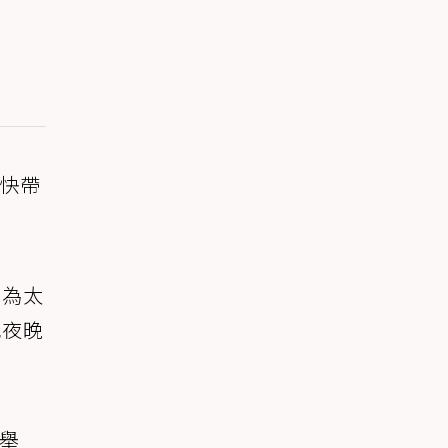
快帶
因為太
或夜晚
舉