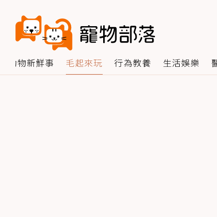
動物新鮮事
毛起來玩
行為教養
生活娛樂