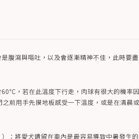
會是腹瀉與嘔吐，以及會逐漸精神不佳，此時要盡
60℃，若在此溫度下行走，肉球有很大的機率
門之前用手先摸地板感受一下溫度，或是在清晨
！）：將愛犬遺留在車內是最容易導致中暑發生的