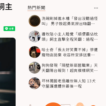
飼主
熱門新聞
洗碗刷掉進水槽「發出沒聽過怪
叫」 男子鼓起勇氣撈出嗨翻：
超可愛
邊牧陪小主人睡覺「順便霸佔枕
頭」飼主直擊全程笑翻：過程絲
滑到太自然
哈士奇「長太好笑賣不掉」慘遭
寵物店拋棄 收容所安排送養活
動還是沒人要
狗狗發現「隔壁新鄰居職業」天
天翻陽台報到！超爽模樣網笑
翻：進到遊樂園
坪林獨居老翁離世無人知 13犬
守屋護遺體伴最後一程