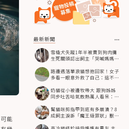
最新新聞
雪橇犬失蹤1年半被賣到狗肉攤
生死關頭認出飼主「哭喊媽媽」
奇蹟回家
路邊遇落單浪貓想抱回家！女子
多看一眼意外救了自己：這不能
養
奶貓從小被邊牧帶大 跟狗姊姊
同步吐舌哈氣散熱萬人看呆：靈
魂同化了
幫貓咪剪指甲到底有多崩潰？8
成飼主淚訴「魔王級罪狀」獸醫
有可能
揭降伏時機
高冷貓終於接受媽媽有男友 主
，有幾