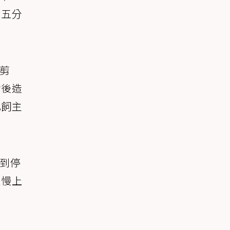
這五分
剪
物後造
此飼主
到停
慢慢上