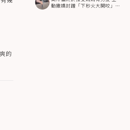
動撒嬌討蹭「下秒火大開咬」飼
主下巴掉了
爽的