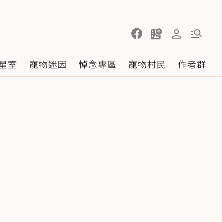
星室
寵物迷因
悼念專區
寵物村民
作者群