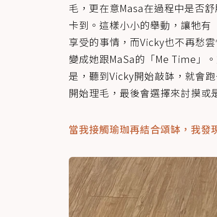
毛，更在意Masa在過程中是否
卡到。這樣小小的舉動，讓牠有「
享受的事情，而Vicky也不再愁
變成她跟MaSa的「Me Tim
是，聽到Vicky開始敲缽，就會跑去
開始理毛，最後會選擇來討摸或
當我接觸瑜珈再結合頌缽，我發