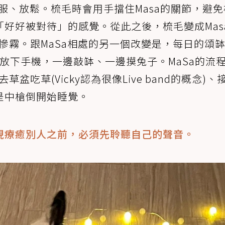
舒服、放鬆。梳毛時會用手擋住Masa的關節，避
好好被對待」的感覺。從此之後，梳毛變成Mas
雲慘霧。跟MaSa相處的另一個改變是，每日的頌
e」。放下手機，一邊敲缽、一邊摸兔子。MaSa的流
草盆吃草(Vicky認為很像Live band的概念)、
是中槍倒開始睡覺。
現療癒別人之前，必須先聆聽自己的聲音。