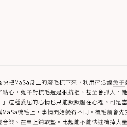
快把MaSa身上的廢毛梳下來，利用碎念讓
兔子
了點心，兔子對梳毛還是很抗拒、甚至會抓人。
！」這種委屈的心情也只能默默壓在心裡。可是
MaSa梳毛上，事情開始變得不同。梳毛前會先
輕音樂、在桌上鋪軟墊。比起能不能快速梳掉大