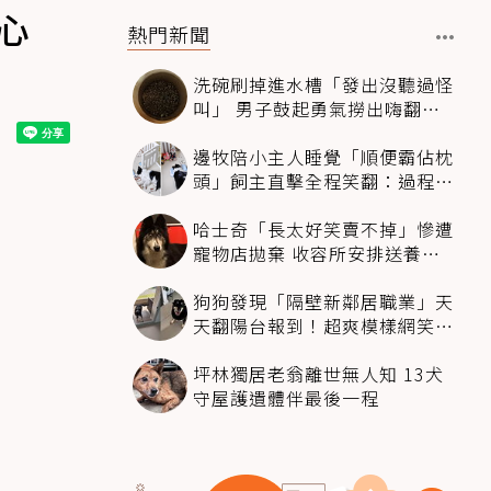
心
熱門新聞
洗碗刷掉進水槽「發出沒聽過怪
叫」 男子鼓起勇氣撈出嗨翻：
超可愛
邊牧陪小主人睡覺「順便霸佔枕
頭」飼主直擊全程笑翻：過程絲
滑到太自然
哈士奇「長太好笑賣不掉」慘遭
寵物店拋棄 收容所安排送養活
動還是沒人要
狗狗發現「隔壁新鄰居職業」天
天翻陽台報到！超爽模樣網笑
翻：進到遊樂園
坪林獨居老翁離世無人知 13犬
守屋護遺體伴最後一程