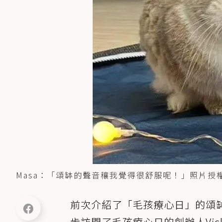
Masa：「頌缽的聲音穰我覺得很舒服呢！」照片授權自Ma
前次介紹了「毛孩療心日」的頌
步訪問了毛孩療心日的創辦人Vic