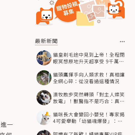
最新新聞
貓皇剃毛途中見到上帝！全程閉
眼冥想原地升天超享受 9千萬人
笑翻
貓頭鷹揮手向人類求救！真相讓
全網心碎：從沒看過這種情況
澳牧散步突然轉頭「對主人燦笑
放電」！獸醫指不是巧合：真相
超窩心
貓咪長大會變回小嬰兒！專家揭
4可愛舉動「幼貓魂爆發」：本
次進一
喵還想當寶寶～
阿嬤有了新歡！橘貓專屬VIP座
帶來何