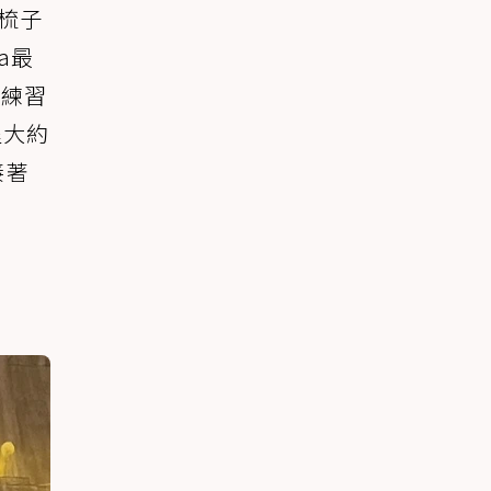
免梳子
a最
缽練習
程大約
接著