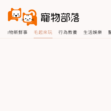
動物新鮮事
毛起來玩
行為教養
生活娛樂