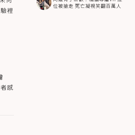
位被搶走 死亡凝視笑翻百萬人
體驗裡
需
癒者感