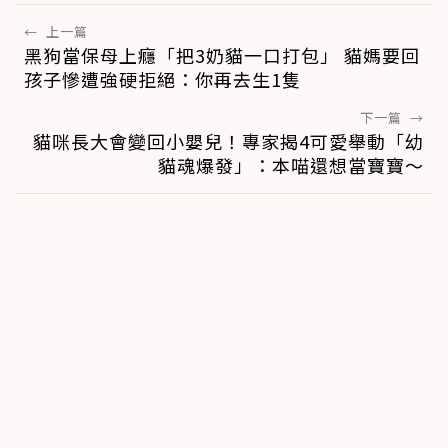
←
上一篇
黑狗當保母上癮「把3奶貓一口打包」 貓媽要回
孩子慘遭強硬拒絕：你再去生1隻
下一篇
→
貓咪長大會變回小嬰兒！專家揭4可愛舉動「幼
貓魂爆發」：本喵還想當寶寶～