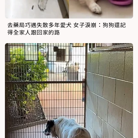
去藥局巧遇失散多年愛犬 女子淚崩：狗狗還記
得全家人跟回家的路