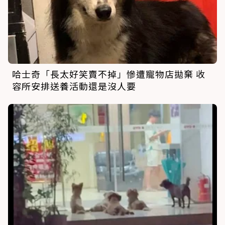
哈士奇「長太好笑賣不掉」慘遭寵物店拋棄 收
容所安排送養活動還是沒人要