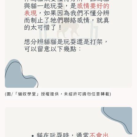
(圖/「貓奴學堂」授權提供，未經許可請勿任意轉載)