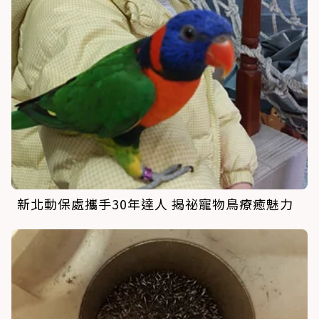
新北動保處攜手30年達人 揭祕寵物鳥療癒魅力