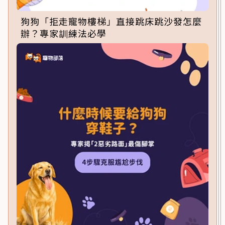
狗狗「拒走寵物樓梯」直接跳床跳沙發怎麼
辦？專家訓練法必學