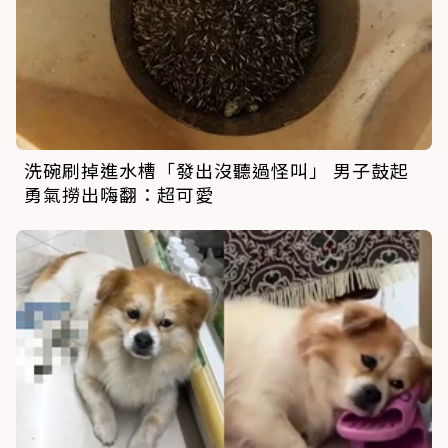
洗碗刷掉進水槽「發出沒聽過怪叫」 男子鼓起
勇氣撈出嗨翻：超可愛