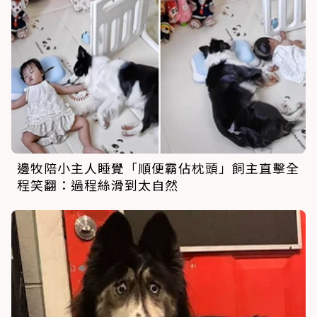
邊牧陪小主人睡覺「順便霸佔枕頭」飼主直擊全
程笑翻：過程絲滑到太自然