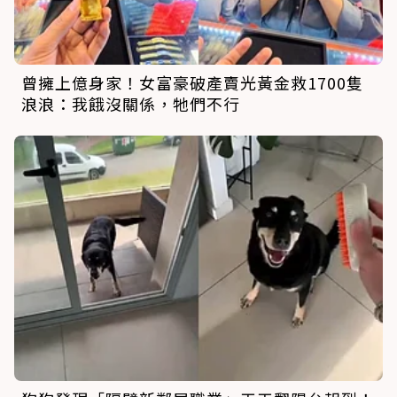
曾擁上億身家！女富豪破產賣光黃金救1700隻
浪浪：我餓沒關係，牠們不行