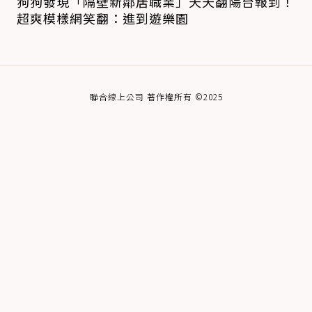
狗狗發現「隔壁新鄰居職業」天天翻陽台報到！
超爽模樣網笑翻：進到遊樂園
聯合線上公司 著作權所有 ©2025