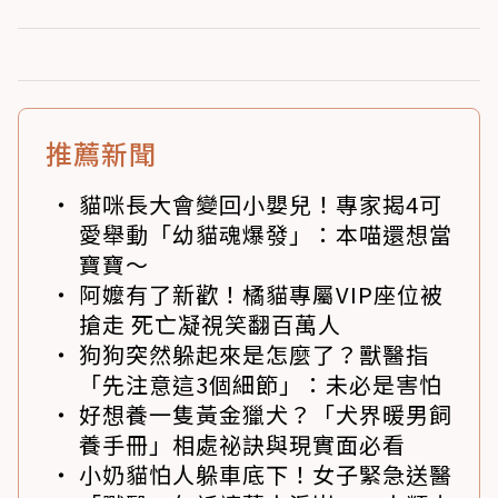
推薦新聞
貓咪長大會變回小嬰兒！專家揭4可
愛舉動「幼貓魂爆發」：本喵還想當
寶寶～
阿嬤有了新歡！橘貓專屬VIP座位被
搶走 死亡凝視笑翻百萬人
狗狗突然躲起來是怎麼了？獸醫指
「先注意這3個細節」：未必是害怕
好想養一隻黃金獵犬？「犬界暖男飼
養手冊」相處祕訣與現實面必看
小奶貓怕人躲車底下！女子緊急送醫