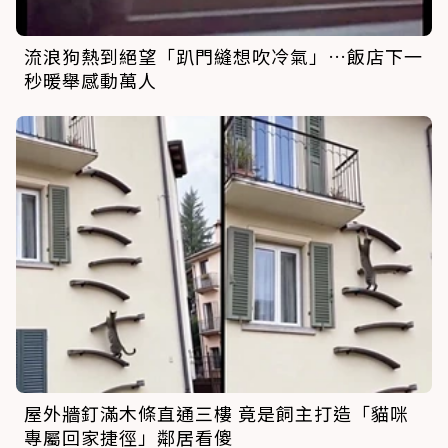
流浪狗熱到絕望「趴門縫想吹冷氣」…飯店下一
秒暖舉感動萬人
屋外牆釘滿木條直通三樓 竟是飼主打造「貓咪
專屬回家捷徑」鄰居看傻