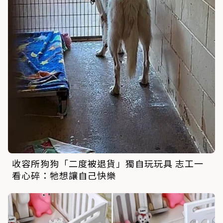
收容所狗狗「二度被退貨」獨自玩玩具 志工一
看心碎：牠想讓自己快樂