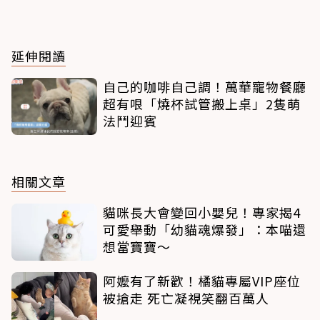
延伸閱讀
自己的咖啡自己調！萬華寵物餐廳
超有哏「燒杯試管搬上桌」2隻萌
法鬥迎賓
相關文章
貓咪長大會變回小嬰兒！專家揭4
可愛舉動「幼貓魂爆發」：本喵還
想當寶寶～
阿嬤有了新歡！橘貓專屬VIP座位
被搶走 死亡凝視笑翻百萬人