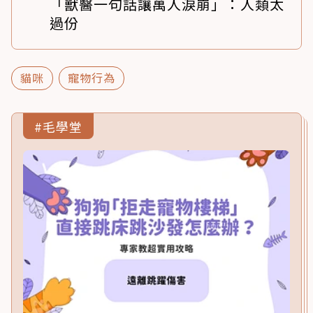
「獸醫一句話讓萬人淚崩」：人類太
過份
貓咪
寵物行為
#毛學堂