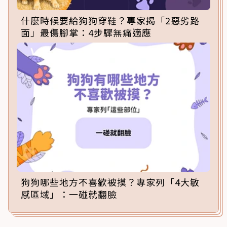
什麼時候要給狗狗穿鞋？專家揭「2惡劣路
面」最傷腳掌：4步驟無痛適應
狗狗哪些地方不喜歡被摸？專家列「4大敏
感區域」：一碰就翻臉