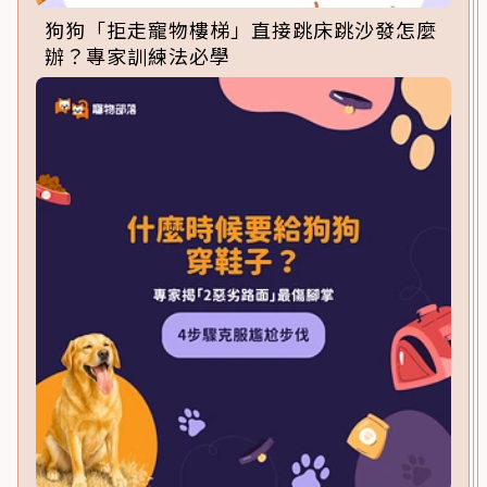
狗狗「拒走寵物樓梯」直接跳床跳沙發怎麼
辦？專家訓練法必學