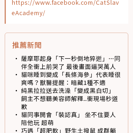
https://www.facebook.com/CatSlav
eAcademy/
推薦新聞
薩摩耶起身「下一秒倒地猝逝」…同
伴全衝上前哭了 最後畫面逼哭萬人
貓咪睡到變成「長條海參」代表睡很
爽嗎？獸醫提醒：暗藏1種不適
純黑拉拉送去洗澡「變成黑白切」
飼主不想聽美容師解釋..衝現場秒道
歉
貓同事開會「裝認真」 坐不住要人
陪他玩 超萌
巧遇「超肥軟」野生土撥鼠 成群躺