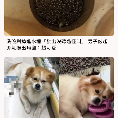
洗碗刷掉進水槽「發出沒聽過怪叫」 男子鼓起
勇氣撈出嗨翻：超可愛