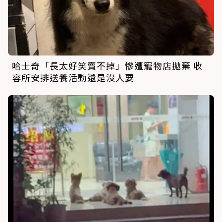
哈士奇「長太好笑賣不掉」慘遭寵物店拋棄 收
容所安排送養活動還是沒人要