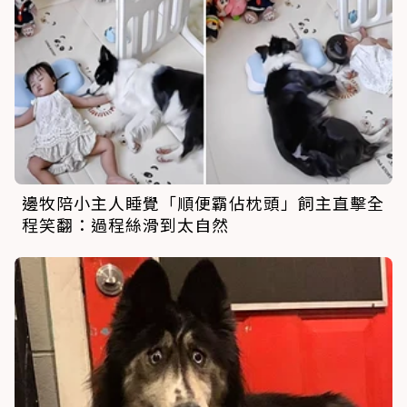
邊牧陪小主人睡覺「順便霸佔枕頭」飼主直擊全
程笑翻：過程絲滑到太自然