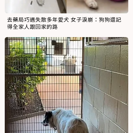
去藥局巧遇失散多年愛犬 女子淚崩：狗狗還記
得全家人跟回家的路