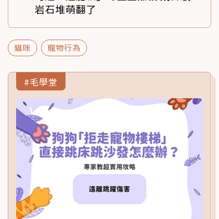
岩石堆萌翻了
貓咪
寵物行為
#毛學堂