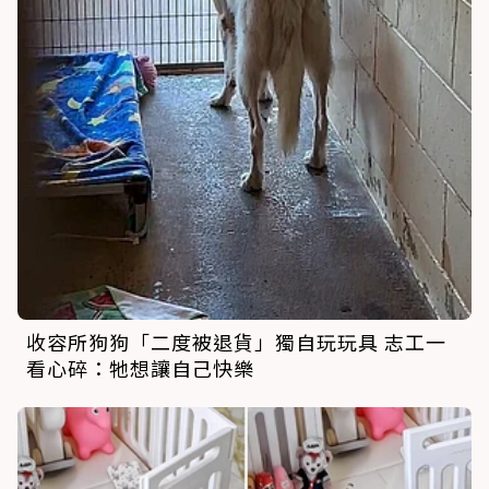
收容所狗狗「二度被退貨」獨自玩玩具 志工一
看心碎：牠想讓自己快樂