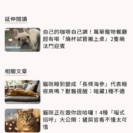
延伸閱讀
自己的咖啡自己調！萬華寵物餐廳
超有哏「燒杯試管搬上桌」2隻萌
法鬥迎賓
相關文章
貓咪睡到變成「長條海參」代表睡
很爽嗎？獸醫提醒：暗藏1種不適
貓咪正在跟你說哈囉！4種「喵式
招呼」大公開：鏟屎官看不懂太可
惜