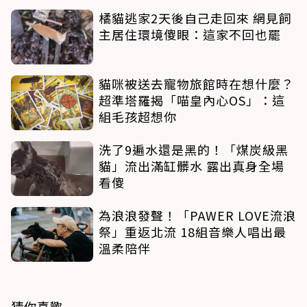
橘貓逃家2天後自己走回來 網見飼
主居住環境傻眼：這家不回也罷
貓咪被送去寵物旅館時在想什麼？
超準塔羅揭「喵皇內心OS」：這
組毛孩超想你
洗了9遍水還是黑的！「煤炭級黑
貓」流出滿缸髒水 露出真身全場
看傻
為浪浪發聲！「PAWER LOVE流浪
祭」重返北流 18組音樂人唱出最
溫柔陪伴
猜你喜歡