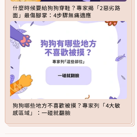
什麼時候要給狗狗穿鞋？專家揭「2惡劣路
面」最傷腳掌：4步驟無痛適應
狗狗哪些地方不喜歡被摸？專家列「4大敏
感區域」：一碰就翻臉