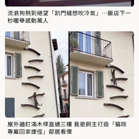
流浪狗熱到絕望「趴門縫想吹冷氣」…飯店下一
秒暖舉感動萬人
屋外牆釘滿木條直通三樓 竟是飼主打造「貓咪
專屬回家捷徑」鄰居看傻