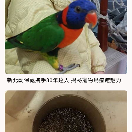
新北動保處攜手30年達人 揭祕寵物鳥療癒魅力