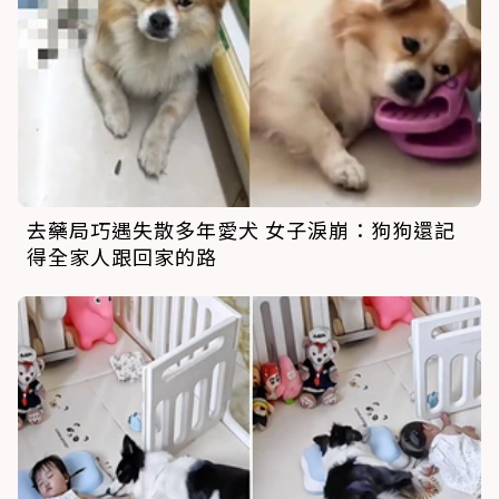
去藥局巧遇失散多年愛犬 女子淚崩：狗狗還記
得全家人跟回家的路