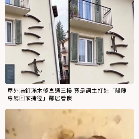
屋外牆釘滿木條直通三樓 竟是飼主打造「貓咪
專屬回家捷徑」鄰居看傻