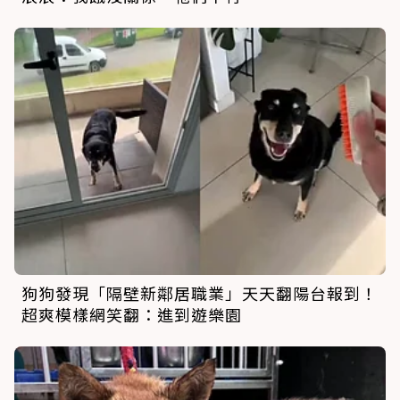
狗狗發現「隔壁新鄰居職業」天天翻陽台報到！
超爽模樣網笑翻：進到遊樂園