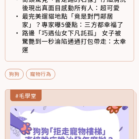
後現出真面目感動所有人：超可愛
最完美遛貓地點「竟是對門鄰居
家」？專家曝5優點：三方都幸福了
路邊「巧遇仙女下凡託孤」 女子被
驚艷到一秒淪陷通通打包帶走：太幸
運
狗狗
寵物行為
#毛學堂