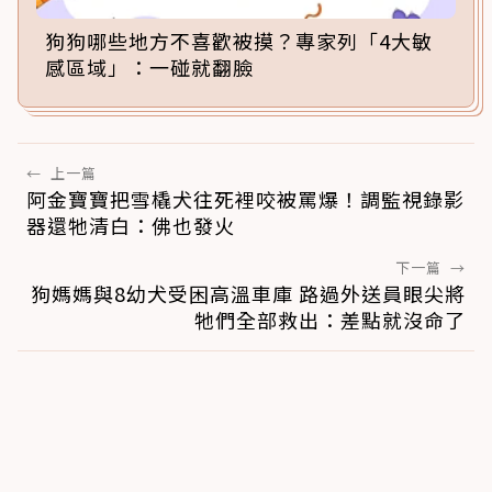
狗狗哪些地方不喜歡被摸？專家列「4大敏
感區域」：一碰就翻臉
←
上一篇
阿金寶寶把雪橇犬往死裡咬被罵爆！調監視錄影
器還牠清白：佛也發火
下一篇
→
狗媽媽與8幼犬受困高溫車庫 路過外送員眼尖將
牠們全部救出：差點就沒命了