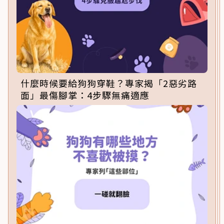
什麼時候要給狗狗穿鞋？專家揭「2惡劣路
面」最傷腳掌：4步驟無痛適應