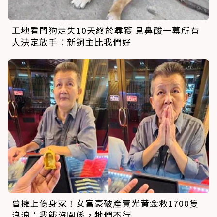
工地看門狗走失10天終於尋獲 見鼻酸一幕所有
人決定放手：新飼主比我們好
曾擁上億身家！女富豪破產賣光黃金救1700隻
浪浪：我餓沒關係，牠們不行