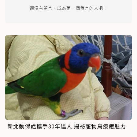
還沒有留言，成為第一個發言的人吧！
新北動保處攜手30年達人 揭祕寵物鳥療癒魅力