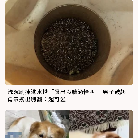
洗碗刷掉進水槽「發出沒聽過怪叫」 男子鼓起
勇氣撈出嗨翻：超可愛