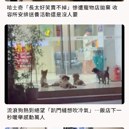
哈士奇「長太好笑賣不掉」慘遭寵物店拋棄 收
容所安排送養活動還是沒人要
流浪狗熱到絕望「趴門縫想吹冷氣」…飯店下一
秒暖舉感動萬人