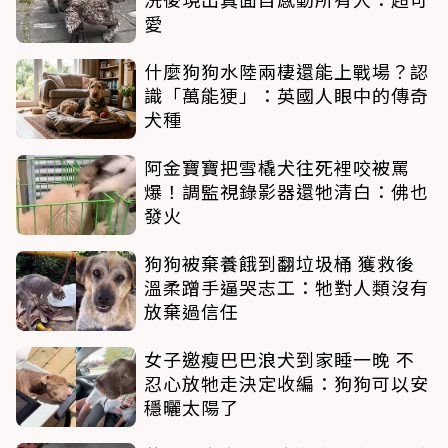
愛
什麼狗狗水陸兩棲還能上戰場？認
識「萬能㹴」：英國人眼中的傳奇
犬種
阿金寶寶把雪橇犬往死裡咬被罵
爆！調監視錄影器還牠清白：佛也
發火
狗狗被棄養餓到翻垃圾桶 獲救後
溫柔蹭手逼哭志工：牠對人類沒有
放棄過信任
女子邀瘦巴巴浪犬到家睡一晚 不
忍心放牠走決定收編：狗狗可以安
穩曬太陽了