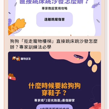
狗狗「拒走寵物樓梯」直接跳床跳沙發怎麼
辦？專家訓練法必學