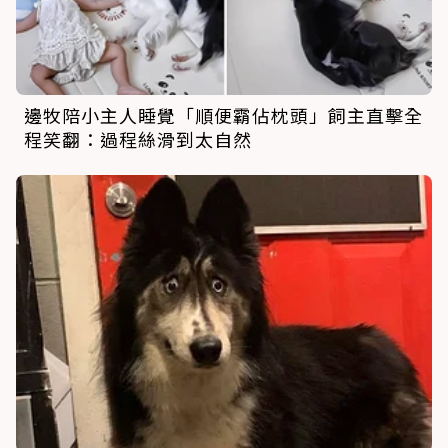
邊牧陪小主人睡覺「順便霸佔枕頭」飼主直擊全
程笑翻：過程絲滑到太自然