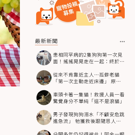
最新新聞
患相同罕病的2隻狗狗第一次見
面！搖搖晃晃走在一起：終於找
到同伴
從來不肯靠近主人…孤僻老貓
「第一次主動走近床邊」 原因
暖哭網友
車頭卡著一隻貓！救援人員一看
驚覺身分不單純「這不是浪貓」
男子發現狗狗溺水「不顧安危跳
進急流」 牠獲救後跟隨恩人不
停搖尾致謝
分開多年仍記得彼此！阿金一眼