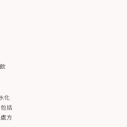
飲
碳水化
則包括
買處方