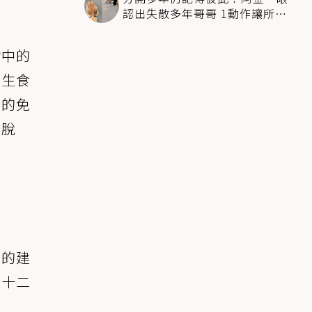
認出失散多年哥哥 1動作讓所有
人都哭了
物中的
發生食
列的免
、脫
師的建
在十二