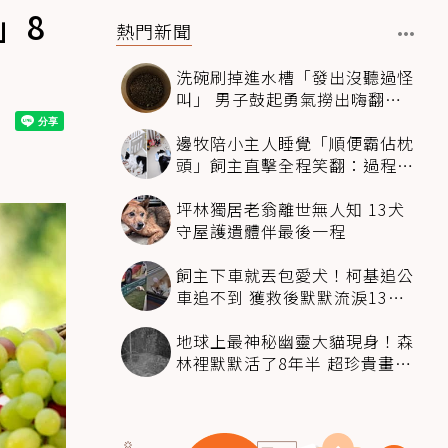
」8
熱門新聞
洗碗刷掉進水槽「發出沒聽過怪
叫」 男子鼓起勇氣撈出嗨翻：
超可愛
邊牧陪小主人睡覺「順便霸佔枕
頭」飼主直擊全程笑翻：過程絲
滑到太自然
坪林獨居老翁離世無人知 13犬
守屋護遺體伴最後一程
飼主下車就丟包愛犬！柯基追公
車追不到 獲救後默默流淚13萬
人心都碎了
地球上最神秘幽靈大貓現身！森
林裡默默活了8年半 超珍貴畫面
科學家嗨翻