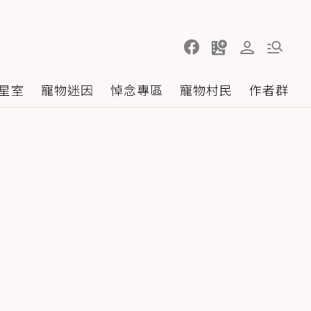
星室
寵物迷因
悼念專區
寵物村民
作者群