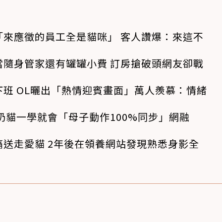
「來應徵的員工全是貓咪」 客人讚爆：來這不
當隨身管家還有罐罐小費 訂房搶破頭網友卻戰
班 OL曬出「熱情迎賓畫面」萬人羨慕：情緒
奶貓一學就會「母子動作100%同步」網融
送走愛貓 2年後在領養網站發現熟悉身影全