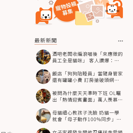
最新新聞
酒吧老闆收編浪喵後「來應徵的
員工全是貓咪」 客人讚爆：來
這不喝酒只擼毛孩
飯店「狗狗陪睡員」當隨身管家
還有罐罐小費 訂房搶破頭網友
卻戰翻了
被問為什麼天天準時下班 OL曬
出「熱情迎賓畫面」萬人羨慕：
情緒價值給太滿
母貓細心教孩子洗臉 奶貓一學
就會「母子動作100%同步」網
融化：太聰明
女子家裡發生變故忍痛送走愛貓