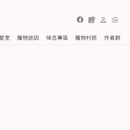
星室
寵物迷因
悼念專區
寵物村民
作者群