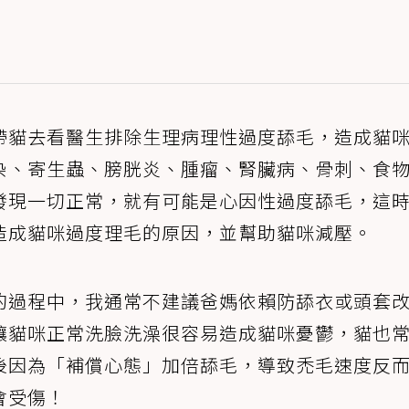
帶貓去看醫生排除生理病理性過度舔毛，造成貓
染、寄生蟲、膀胱炎、腫瘤、腎臟病、骨刺、食
發現一切正常，就有可能是心因性過度舔毛，這
造成貓咪過度理毛的原因，並幫助貓咪減壓。
的過程中，我通常不建議爸媽依賴防舔衣或頭套
讓貓咪正常洗臉洗澡很容易造成貓咪憂鬱，貓也
後因為「補償心態」加倍舔毛，導致禿毛速度反
會受傷！