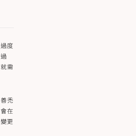
咪過度
物過
時就需
改善禿
常會在
而變更