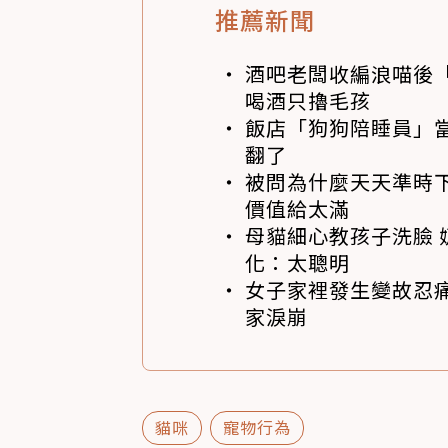
推薦新聞
酒吧老闆收編浪喵後
喝酒只擼毛孩
飯店「狗狗陪睡員」
翻了
被問為什麼天天準時下
價值給太滿
母貓細心教孩子洗臉 
化：太聰明
女子家裡發生變故忍痛
家淚崩
貓咪
寵物行為