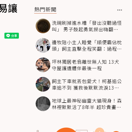
易讓
熱門新聞
洗碗刷掉進水槽「發出沒聽過怪
叫」 男子鼓起勇氣撈出嗨翻：
超可愛
邊牧陪小主人睡覺「順便霸佔枕
頭」飼主直擊全程笑翻：過程絲
滑到太自然
坪林獨居老翁離世無人知 13犬
守屋護遺體伴最後一程
飼主下車就丟包愛犬！柯基追公
車追不到 獲救後默默流淚13萬
人心都碎了
地球上最神秘幽靈大貓現身！森
林裡默默活了8年半 超珍貴畫面
科學家嗨翻