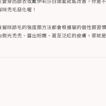
只要穿防舔衣或戴伊莉莎白頭套就能改善，你是
貓咪禿毛惡化喔！
隻貓咪舔毛的強度跟方法都會根據貓的個性跟習
內側光禿禿、露出粉嫩、甚至泛紅的皮膚，那就