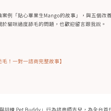
案例「貼心畢業生Mango的故事」，與五個改
關於貓咪過度舔毛的問題，也歡迎留言跟我說。
禿毛！一對一諮商完整故事】
】
訓練 Pet Buddy」行為諮商師吉兒，為全台首