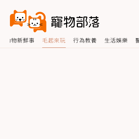
動物新鮮事
毛起來玩
行為教養
生活娛樂