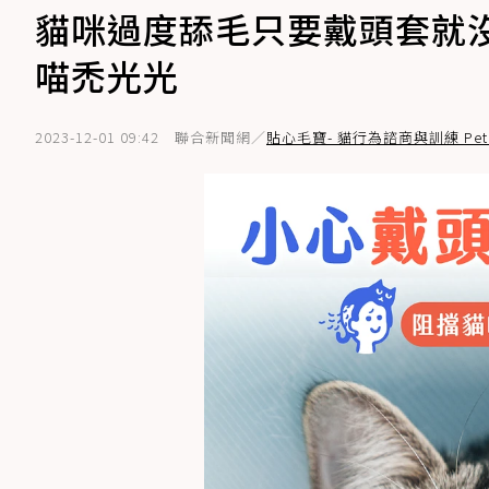
貓咪過度舔毛只要戴頭套就
喵禿光光
2023-12-01 09:42
聯合新聞網／
貼心毛寶- 貓行為諮商與訓練 Pet 