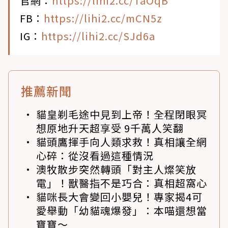
官網：
https://lihi2.cc/TaOqB
FB：
https://lihi2.cc/mCN5z
IG：
https://lihi2.cc/SJd6a
推薦新聞
貓皇剃毛途中見到上帝！全程閉眼冥
想原地升天超享受 9千萬人笑翻
貓頭鷹揮手向人類求救！真相讓全網
心碎：從沒看過這種情況
澳牧散步突然轉頭「對主人燦笑放
電」！獸醫指不是巧合：真相超窩心
貓咪長大會變回小嬰兒！專家揭4可
愛舉動「幼貓魂爆發」：本喵還想當
寶寶～