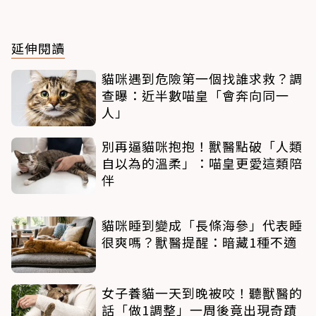
延伸閱讀
貓咪遇到危險第一個找誰求救？調
查曝：近半數喵皇「會奔向同一
人」
別再逼貓咪抱抱！獸醫點破「人類
自以為的溫柔」：喵皇更愛這類陪
伴
貓咪睡到變成「長條海參」代表睡
很爽嗎？獸醫提醒：暗藏1種不適
女子養貓一天到晚被咬！聽獸醫的
話「做1調整」一周後竟出現奇蹟