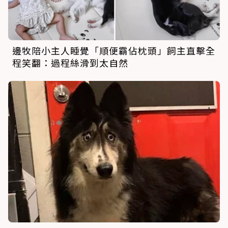
邊牧陪小主人睡覺「順便霸佔枕頭」飼主直擊全
程笑翻：過程絲滑到太自然