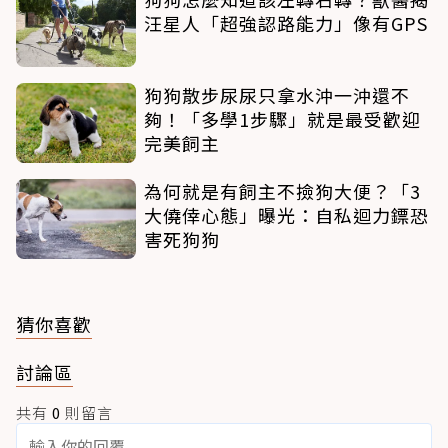
汪星人「超強認路能力」像有GPS
狗狗散步尿尿只拿水沖一沖還不
夠！「多學1步驟」就是最受歡迎
完美飼主
為何就是有飼主不撿狗大便？「3
大僥倖心態」曝光：自私迴力鏢恐
害死狗狗
猜你喜歡
討論區
共有
0
則留言