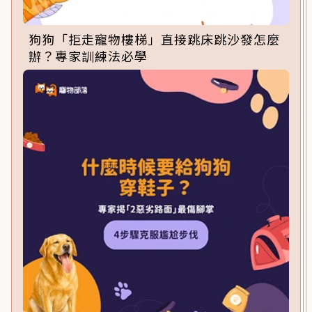
狗狗「拒走寵物樓梯」直接跳床跳沙發怎麼
辦？專家訓練法必學