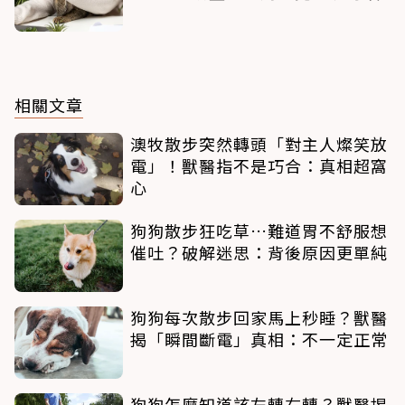
相關文章
澳牧散步突然轉頭「對主人燦笑放
電」！獸醫指不是巧合：真相超窩
心
狗狗散步狂吃草…難道胃不舒服想
催吐？破解迷思：背後原因更單純
狗狗每次散步回家馬上秒睡？獸醫
揭「瞬間斷電」真相：不一定正常
狗狗怎麼知道該左轉右轉？獸醫揭