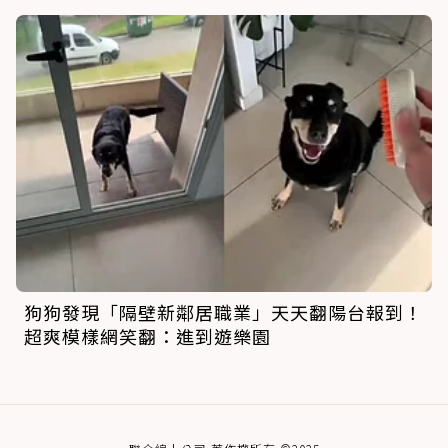
狗狗發現「隔壁新鄰居職業」天天翻陽台報到！
超爽模樣網笑翻：進到遊樂園