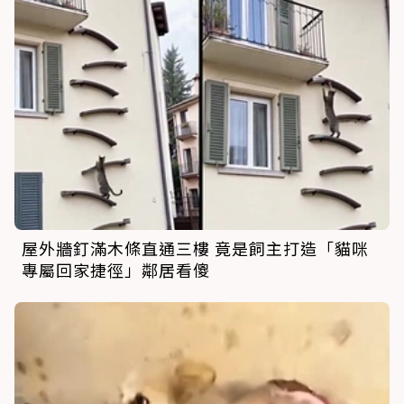
屋外牆釘滿木條直通三樓 竟是飼主打造「貓咪
專屬回家捷徑」鄰居看傻