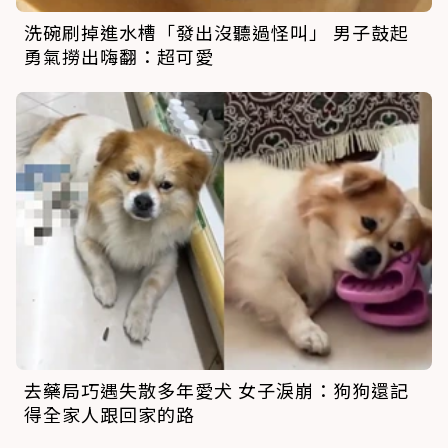
洗碗刷掉進水槽「發出沒聽過怪叫」 男子鼓起
勇氣撈出嗨翻：超可愛
去藥局巧遇失散多年愛犬 女子淚崩：狗狗還記
得全家人跟回家的路