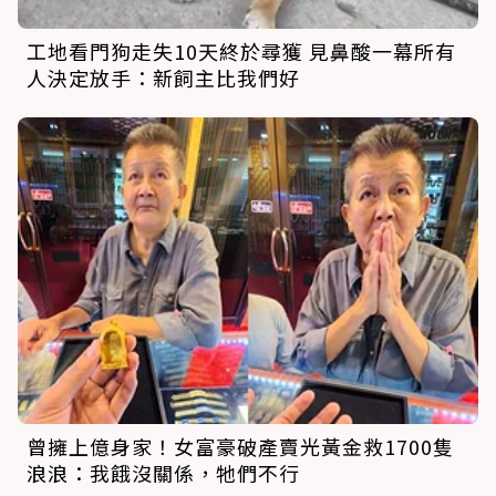
工地看門狗走失10天終於尋獲 見鼻酸一幕所有
人決定放手：新飼主比我們好
曾擁上億身家！女富豪破產賣光黃金救1700隻
浪浪：我餓沒關係，牠們不行