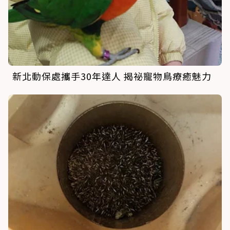
新北動保處攜手30年達人 揭祕寵物鳥療癒魅力