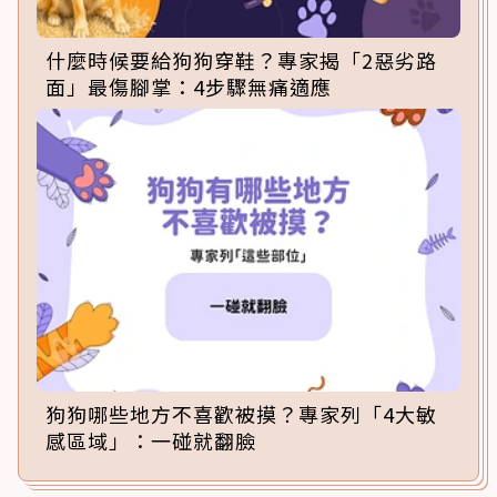
什麼時候要給狗狗穿鞋？專家揭「2惡劣路
面」最傷腳掌：4步驟無痛適應
狗狗哪些地方不喜歡被摸？專家列「4大敏
感區域」：一碰就翻臉