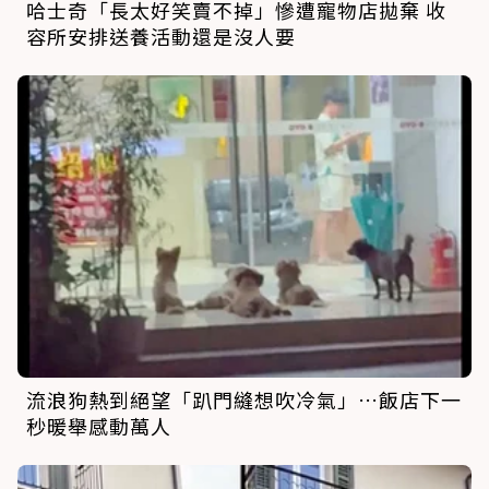
哈士奇「長太好笑賣不掉」慘遭寵物店拋棄 收
容所安排送養活動還是沒人要
流浪狗熱到絕望「趴門縫想吹冷氣」…飯店下一
秒暖舉感動萬人