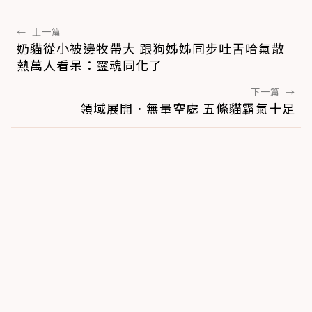
←
上一篇
奶貓從小被邊牧帶大 跟狗姊姊同步吐舌哈氣散
熱萬人看呆：靈魂同化了
下一篇
→
領域展開．無量空處 五條貓霸氣十足