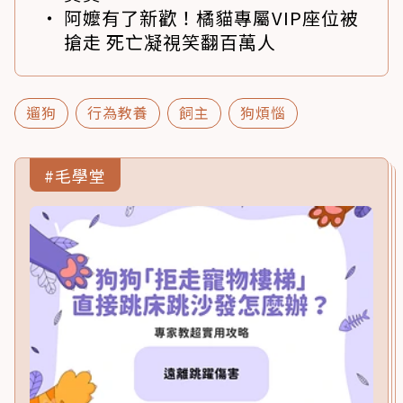
阿嬤有了新歡！橘貓專屬VIP座位被
搶走 死亡凝視笑翻百萬人
遛狗
行為教養
飼主
狗煩惱
#毛學堂