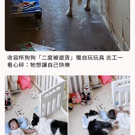
收容所狗狗「二度被退貨」獨自玩玩具 志工一
看心碎：牠想讓自己快樂