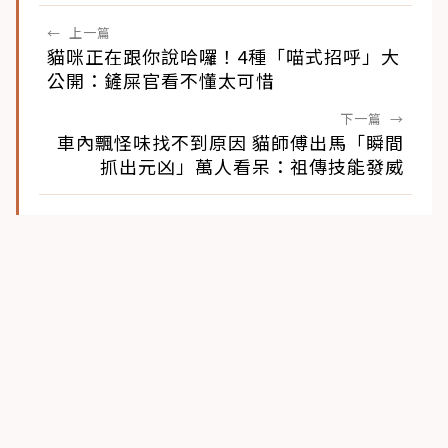
←
上一篇
貓咪正在跟你說哈囉！4種「喵式招呼」大
公開：鏟屎官看不懂太可惜
下一篇
→
車內飄怪味找不到原因 貓師傅出馬「瞬間
抓出元凶」萬人看呆：祖傳技能發威