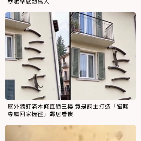
秒暖舉感動萬人
屋外牆釘滿木條直通三樓 竟是飼主打造「貓咪
專屬回家捷徑」鄰居看傻