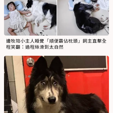
邊牧陪小主人睡覺「順便霸佔枕頭」飼主直擊全
程笑翻：過程絲滑到太自然