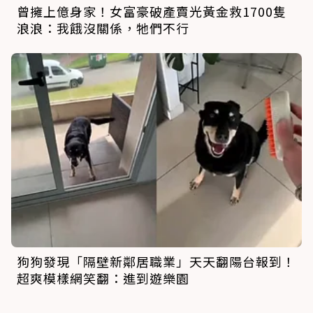
曾擁上億身家！女富豪破產賣光黃金救1700隻
浪浪：我餓沒關係，牠們不行
狗狗發現「隔壁新鄰居職業」天天翻陽台報到！
超爽模樣網笑翻：進到遊樂園