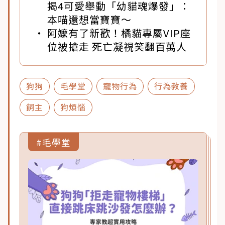
揭4可愛舉動「幼貓魂爆發」：
本喵還想當寶寶～
阿嬤有了新歡！橘貓專屬VIP座
位被搶走 死亡凝視笑翻百萬人
狗狗
毛學堂
寵物行為
行為教養
飼主
狗煩惱
#毛學堂