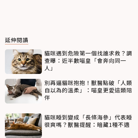
延伸閱讀
貓咪遇到危險第一個找誰求救？調
查曝：近半數喵皇「會奔向同一
人」
別再逼貓咪抱抱！獸醫點破「人類
自以為的溫柔」：喵皇更愛這類陪
伴
貓咪睡到變成「長條海參」代表睡
很爽嗎？獸醫提醒：暗藏1種不適