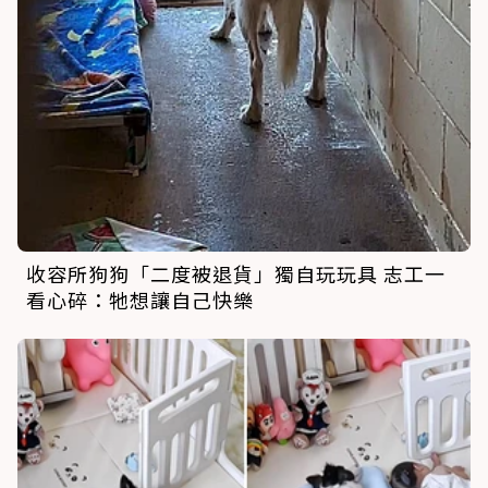
收容所狗狗「二度被退貨」獨自玩玩具 志工一
看心碎：牠想讓自己快樂