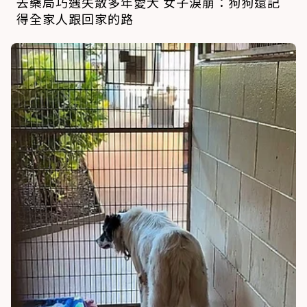
去藥局巧遇失散多年愛犬 女子淚崩：狗狗還記
得全家人跟回家的路