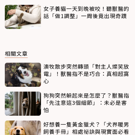
女子養貓一天到晚被咬！聽獸醫的
話「做1調整」一周後竟出現奇蹟
相關文章
澳牧散步突然轉頭「對主人燦笑放
電」！獸醫指不是巧合：真相超窩
心
狗狗突然躲起來是怎麼了？獸醫指
「先注意這3個細節」：未必是害
怕
好想養一隻黃金獵犬？「犬界暖男
飼養手冊」相處祕訣與現實面必看