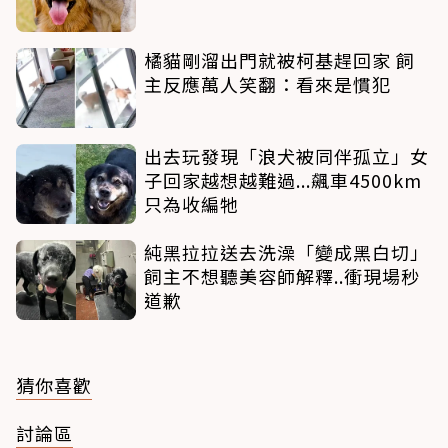
橘貓剛溜出門就被柯基趕回家 飼
主反應萬人笑翻：看來是慣犯
出去玩發現「浪犬被同伴孤立」女
子回家越想越難過...飆車4500km
只為收編牠
純黑拉拉送去洗澡「變成黑白切」
飼主不想聽美容師解釋..衝現場秒
道歉
猜你喜歡
討論區