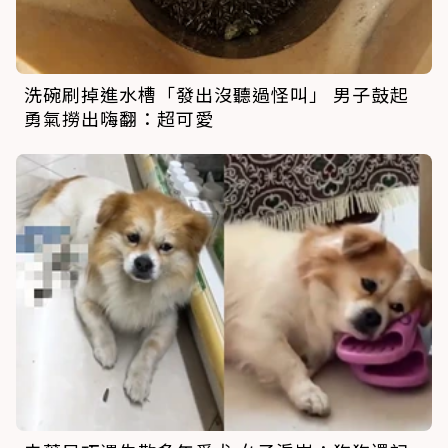
洗碗刷掉進水槽「發出沒聽過怪叫」 男子鼓起
勇氣撈出嗨翻：超可愛