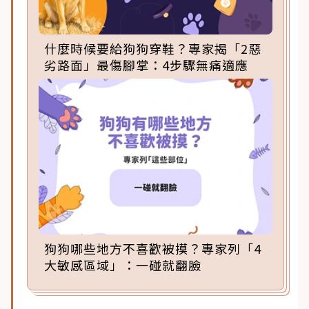
什麼時候要給狗狗穿鞋？專家揭「2惡
劣路面」最傷腳掌：4步驟無痛適應
狗狗哪些地方不喜歡被摸？專家列「4
大敏感區域」：一碰就翻臉