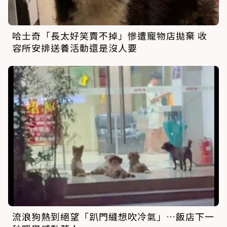
哈士奇「長太好笑賣不掉」慘遭寵物店拋棄 收
容所安排送養活動還是沒人要
流浪狗熱到絕望「趴門縫想吹冷氣」…飯店下一