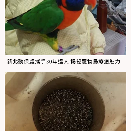
新北動保處攜手30年達人 揭祕寵物鳥療癒魅力