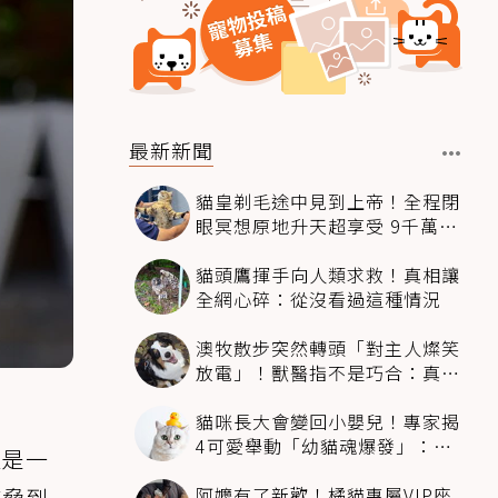
最新新聞
貓皇剃毛途中見到上帝！全程閉
眼冥想原地升天超享受 9千萬人
笑翻
貓頭鷹揮手向人類求救！真相讓
全網心碎：從沒看過這種情況
澳牧散步突然轉頭「對主人燦笑
放電」！獸醫指不是巧合：真相
超窩心
貓咪長大會變回小嬰兒！專家揭
4可愛舉動「幼貓魂爆發」：本
但是一
喵還想當寶寶～
阿嬤有了新歡！橘貓專屬VIP座
威脅到