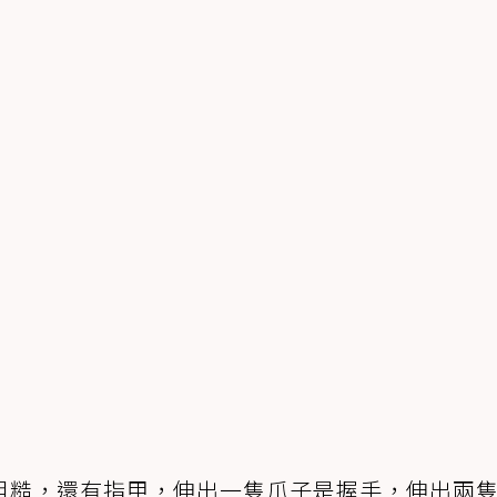
粗糙，還有指甲，伸出一隻爪子是握手，伸出兩