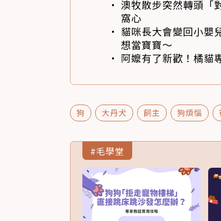
澳牧散步突然轉頭「
窩心
貓咪長大會變回小嬰
想當寶寶～
阿嬤有了新歡！橘貓專
狗
大丹犬
飼主
狗煩惱
#毛學堂