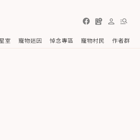
星室
寵物迷因
悼念專區
寵物村民
作者群