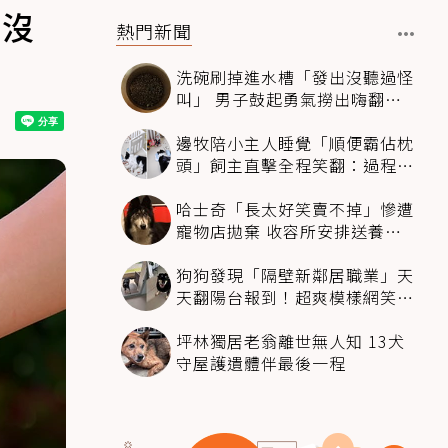
 沒
熱門新聞
洗碗刷掉進水槽「發出沒聽過怪
叫」 男子鼓起勇氣撈出嗨翻：
超可愛
邊牧陪小主人睡覺「順便霸佔枕
頭」飼主直擊全程笑翻：過程絲
滑到太自然
哈士奇「長太好笑賣不掉」慘遭
寵物店拋棄 收容所安排送養活
動還是沒人要
狗狗發現「隔壁新鄰居職業」天
天翻陽台報到！超爽模樣網笑
翻：進到遊樂園
坪林獨居老翁離世無人知 13犬
守屋護遺體伴最後一程