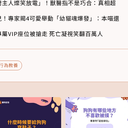
對主人燦笑放電」！獸醫指不是巧合：真相超
兒！專家揭4可愛舉動「幼貓魂爆發」：本喵還
屬VIP座位被搶走 死亡凝視笑翻百萬人
行為教養