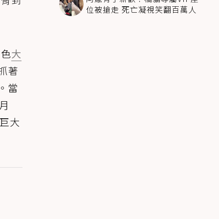
位被搶走 死亡凝視笑翻百萬人
黑色
大
抓著
。當
月
「巨大