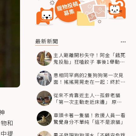
最新新聞
主人剛離開秒失守！阿金「餓死
鬼投胎」狂嗑餃子 事後1舉動反
被讚爆
患相同罕病的2隻狗狗第一次見
面！搖搖晃晃走在一起：終於找
到同伴
從來不肯靠近主人…孤僻老貓
「第一次主動走近床邊」 原因
暖哭網友
神
車頭卡著一隻貓！救援人員一看
驚覺身分不單純「這不是浪貓」
寵物和
其中提
男子發現狗狗溺水「不顧安危跳