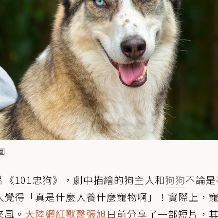
圖
《101忠狗》，劇中描繪的狗主人和
狗狗
不論是
人覺得「真是什麼人養什麼寵物啊」！實際上，
來風。
大陸網紅獸醫張旭
日前分享了一部短片，