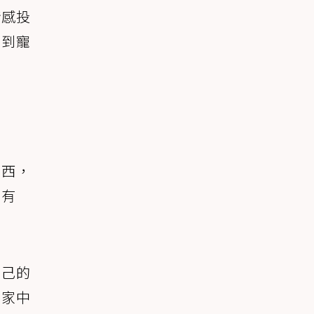
情感投
看到寵
東西，
侶有
自己的
和家中