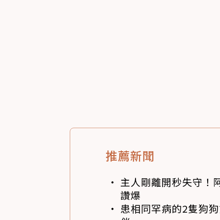
推薦新聞
主人剛離開秒失守！阿
讚爆
患相同罕病的2隻狗