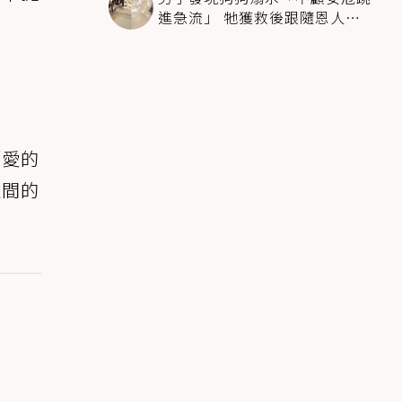
進急流」 牠獲救後跟隨恩人不
停搖尾致謝
「愛的
之間的