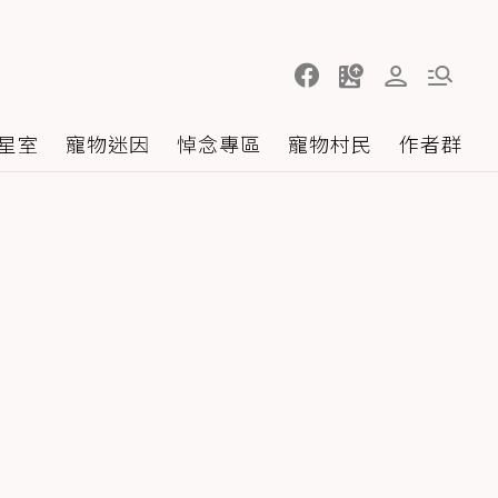
星室
寵物迷因
悼念專區
寵物村民
作者群