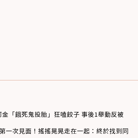
金「餓死鬼投胎」狂嗑餃子 事後1舉動反被
狗第一次見面！搖搖晃晃走在一起：終於找到同