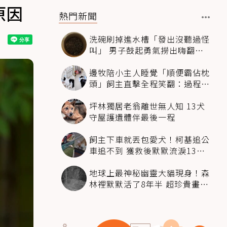
原因
熱門新聞
洗碗刷掉進水槽「發出沒聽過怪
叫」 男子鼓起勇氣撈出嗨翻：
超可愛
邊牧陪小主人睡覺「順便霸佔枕
頭」飼主直擊全程笑翻：過程絲
滑到太自然
坪林獨居老翁離世無人知 13犬
守屋護遺體伴最後一程
飼主下車就丟包愛犬！柯基追公
車追不到 獲救後默默流淚13萬
人心都碎了
地球上最神秘幽靈大貓現身！森
林裡默默活了8年半 超珍貴畫面
科學家嗨翻