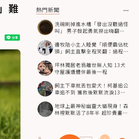
」難
熱門新聞
洗碗刷掉進水槽「發出沒聽過怪
叫」 男子鼓起勇氣撈出嗨翻：
超可愛
邊牧陪小主人睡覺「順便霸佔枕
頭」飼主直擊全程笑翻：過程絲
滑到太自然
坪林獨居老翁離世無人知 13犬
守屋護遺體伴最後一程
飼主下車就丟包愛犬！柯基追公
車追不到 獲救後默默流淚13萬
人心都碎了
地球上最神秘幽靈大貓現身！森
林裡默默活了8年半 超珍貴畫面
科學家嗨翻