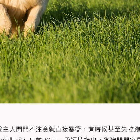
趁主人開門不注意就直接暴衝，有時候甚至失控
小萌馴犬」日前PO出一段短片指出，狗狗開門容