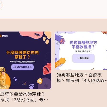
狗狗哪些地方不喜歡被
摸？專家列「4大敏感區
域」：一碰就翻臉
什麼時候要給狗狗穿鞋？
專家揭「2惡劣路面」最傷
腳掌：4步驟無痛適應