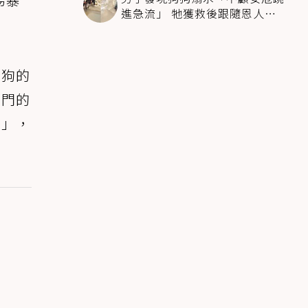
進急流」 牠獲救後跟隨恩人不
停搖尾致謝
狗狗的
開門的
後」，