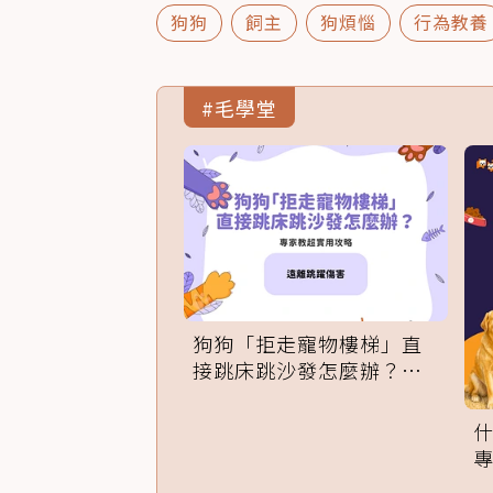
狗狗
飼主
狗煩惱
行為教養
#毛學堂
狗狗「拒走寵物樓梯」直
接跳床跳沙發怎麼辦？專
家訓練法必學