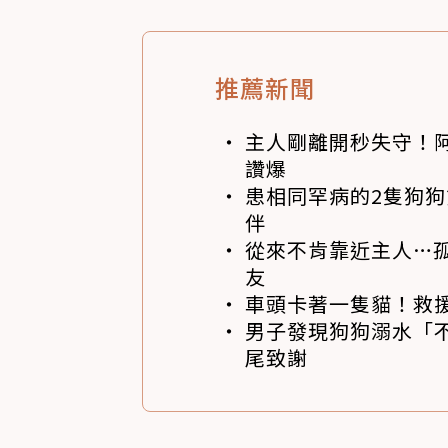
推薦新聞
主人剛離開秒失守！阿
讚爆
患相同罕病的2隻狗
伴
從來不肯靠近主人…
友
車頭卡著一隻貓！救
男子發現狗狗溺水「
尾致謝