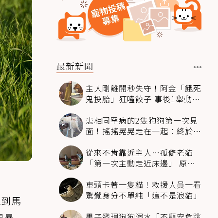
最新新聞
主人剛離開秒失守！阿金「餓死
鬼投胎」狂嗑餃子 事後1舉動反
被讚爆
患相同罕病的2隻狗狗第一次見
面！搖搖晃晃走在一起：終於找
到同伴
從來不肯靠近主人…孤僻老貓
「第一次主動走近床邊」 原因
暖哭網友
車頭卡著一隻貓！救援人員一看
驚覺身分不單純「這不是浪貓」
跑到馬
男子發現狗狗溺水「不顧安危跳
易暴