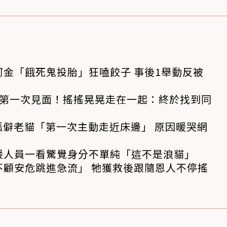
金「餓死鬼投胎」狂嗑餃子 事後1舉動反被
狗第一次見面！搖搖晃晃走在一起：終於找到同
孤僻老貓「第一次主動走近床邊」 原因暖哭網
援人員一看驚覺身分不單純「這不是浪貓」
不顧安危跳進急流」 牠獲救後跟隨恩人不停搖