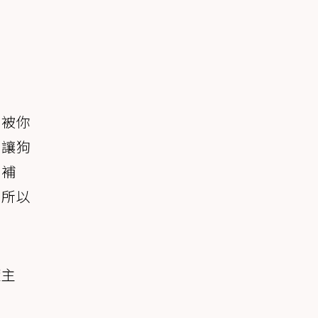
就被你
先讓狗
也補
，所以
隨主