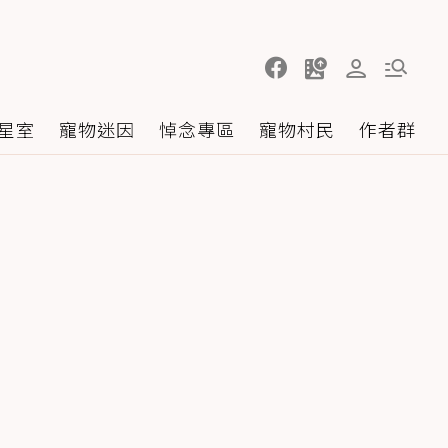
星室
寵物迷因
悼念專區
寵物村民
作者群