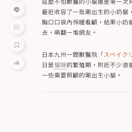
這麼不怕獸醫的小貓還是第一次
最近收容了一批剛出生的小奶貓
胸口口袋內保暖看顧，結果小奶
去，萌翻一堆網友。
日本九州一間獸醫院「
スペイク
日是
貓咪
的繁殖期，附近不少浪
一些需要照顧的剛出生小貓。