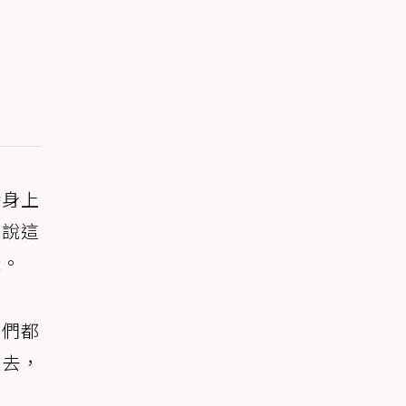
除身上
想說這
樣。
他們都
進去，