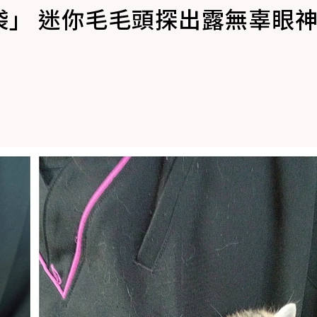
袋」 迷你毛毛頭探出露無辜眼