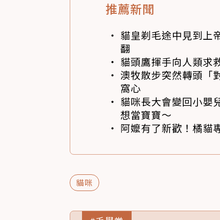
推薦新聞
貓皇剃毛途中見到上帝
翻
貓頭鷹揮手向人類求
澳牧散步突然轉頭「
窩心
貓咪長大會變回小嬰
想當寶寶～
阿嬤有了新歡！橘貓專
貓咪