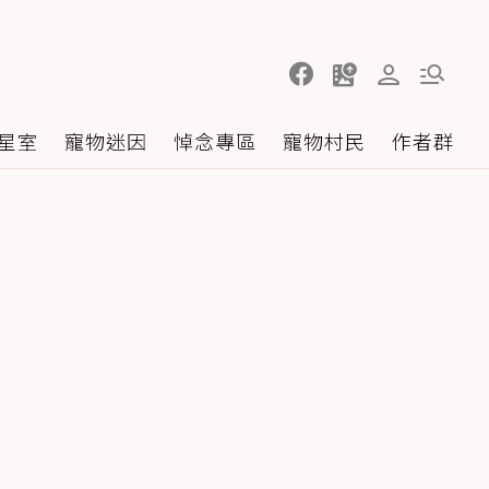
星室
寵物迷因
悼念專區
寵物村民
作者群