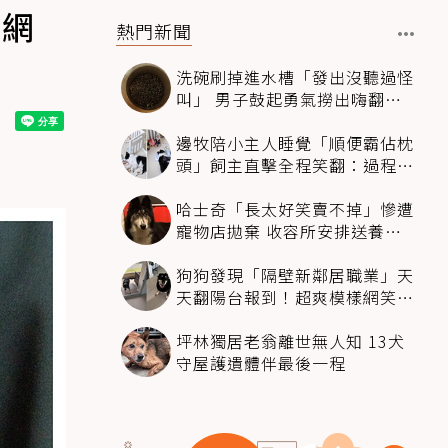
神網
熱門新聞
洗碗刷掉進水槽「發出沒聽過怪
叫」 男子鼓起勇氣撈出嗨翻：
超可愛
邊牧陪小主人睡覺「順便霸佔枕
頭」飼主直擊全程笑翻：過程絲
滑到太自然
哈士奇「長太好笑賣不掉」慘遭
寵物店拋棄 收容所安排送養活
動還是沒人要
狗狗發現「隔壁新鄰居職業」天
天翻陽台報到！超爽模樣網笑
翻：進到遊樂園
坪林獨居老翁離世無人知 13犬
守屋護遺體伴最後一程