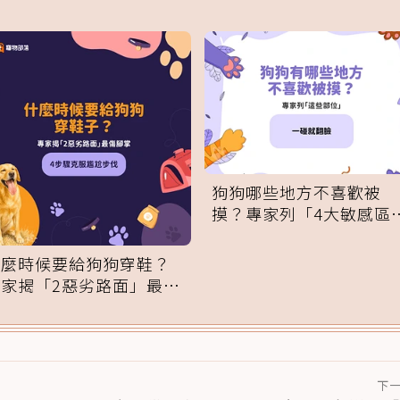
狗狗哪些地方不喜歡被
摸？專家列「4大敏感區
域」：一碰就翻臉
什麼時候要給狗狗穿鞋？
專家揭「2惡劣路面」最傷
腳掌：4步驟無痛適應
下