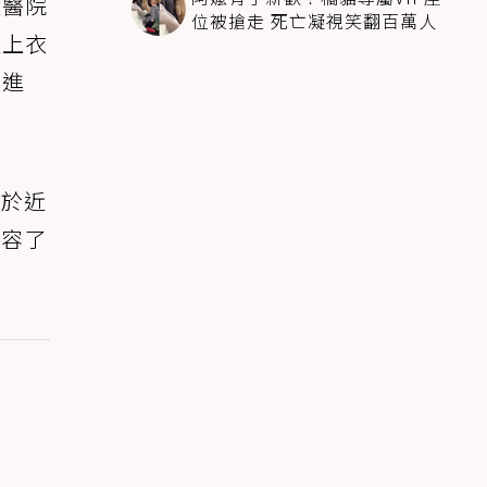
獸醫院
位被搶走 死亡凝視笑翻百萬人
進上衣
鑽進
由於近
收容了