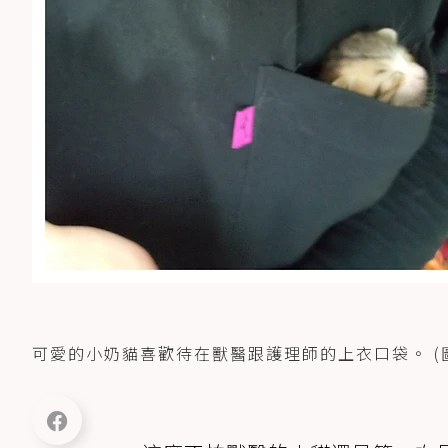
可愛的小奶貓喜歡待在獸醫跟護理師的上衣口袋。 (