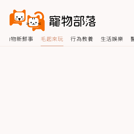
動物新鮮事
毛起來玩
行為教養
生活娛樂