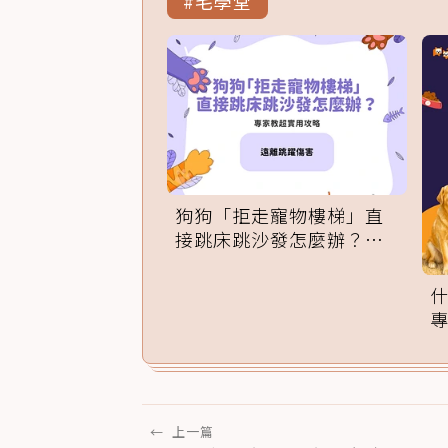
#毛學堂
狗狗「拒走寵物樓梯」直
接跳床跳沙發怎麼辦？專
家訓練法必學
←
上一篇