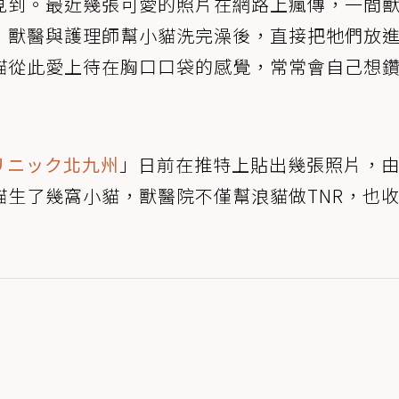
見到。最近幾張可愛的照片在網路上瘋傳，一間
，獸醫與護理師幫小貓洗完澡後，直接把牠們放
貓從此愛上待在胸口口袋的感覺，常常會自己想
リニック北九州
」日前在推特上貼出幾張照片，
貓生了幾窩小貓，獸醫院不僅幫浪貓做TNR，也