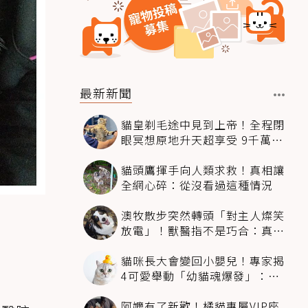
最新新聞
貓皇剃毛途中見到上帝！全程閉
眼冥想原地升天超享受 9千萬人
笑翻
貓頭鷹揮手向人類求救！真相讓
全網心碎：從沒看過這種情況
澳牧散步突然轉頭「對主人燦笑
放電」！獸醫指不是巧合：真相
超窩心
貓咪長大會變回小嬰兒！專家揭
4可愛舉動「幼貓魂爆發」：本
喵還想當寶寶～
阿嬤有了新歡！橘貓專屬VIP座