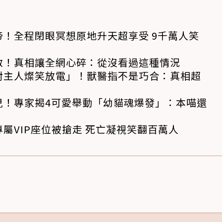
！全程閉眼冥想原地升天超享受 9千萬人笑
救！真相讓全網心碎：從沒看過這種情況
對主人燦笑放電」！獸醫指不是巧合：真相超
兒！專家揭4可愛舉動「幼貓魂爆發」：本喵還
屬VIP座位被搶走 死亡凝視笑翻百萬人