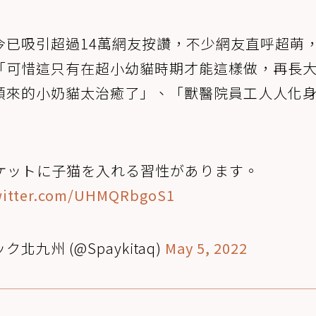
今已吸引超過14萬網友按讚，不少網友直呼超萌
「可惜這只有在超小幼貓時期才能這樣做，再長
頭來的小奶貓太治癒了」、「獸醫院員工人人化
ケットに子猫を入れる習性があります。
witter.com/UHMQRbgoS1
北九州 (@Spaykitaq)
May 5, 2022