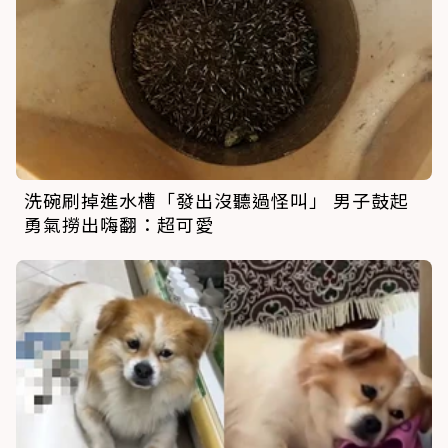
洗碗刷掉進水槽「發出沒聽過怪叫」 男子鼓起
勇氣撈出嗨翻：超可愛