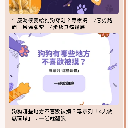
什麼時候要給狗狗穿鞋？專家揭「2惡劣路
面」最傷腳掌：4步驟無痛適應
狗狗哪些地方不喜歡被摸？專家列「4大敏
感區域」：一碰就翻臉