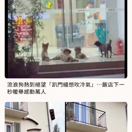
流浪狗熱到絕望「趴門縫想吹冷氣」…飯店下一
秒暖舉感動萬人