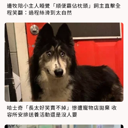
邊牧陪小主人睡覺「順便霸佔枕頭」飼主直擊全
程笑翻：過程絲滑到太自然
哈士奇「長太好笑賣不掉」慘遭寵物店拋棄 收
容所安排送養活動還是沒人要