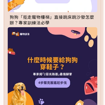
狗狗「拒走寵物樓梯」直接跳床跳沙發怎麼
辦？專家訓練法必學