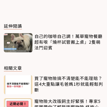
延伸閱讀
自己的咖啡自己調！萬華寵物餐廳
超有哏「燒杯試管搬上桌」2隻萌
法鬥迎賓
相關文章
買了寵物險搞不清楚能不能理賠？
這4大重點讓毛爸媽1秒就能輕鬆判
斷
寵物險大改版飼主好緊張！專家5
張圖帶你了解新版寵物險 終極心