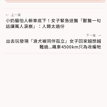
←
上一篇
小奶貓怕人躲車底下！女子緊急送醫「獸醫一句
話讓萬人淚崩」：人類太過份
下一篇
→
出去玩發現「浪犬被同伴孤立」女子回家越想越
難過...飆車4500km只為收編牠