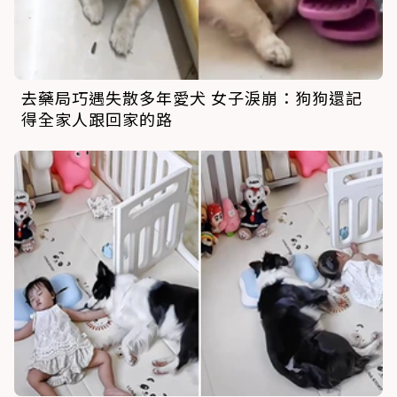
去藥局巧遇失散多年愛犬 女子淚崩：狗狗還記
得全家人跟回家的路