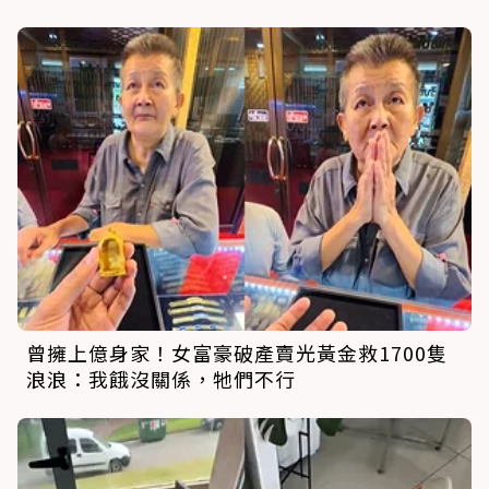
曾擁上億身家！女富豪破產賣光黃金救1700隻
浪浪：我餓沒關係，牠們不行