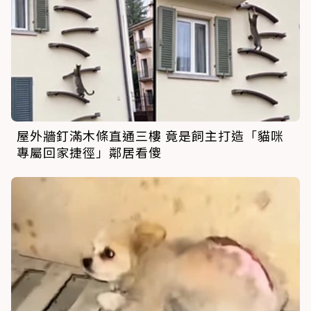
屋外牆釘滿木條直通三樓 竟是飼主打造「貓咪
專屬回家捷徑」鄰居看傻