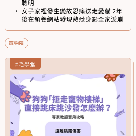
聰明
女子家裡發生變故忍痛送走愛貓 2年
後在領養網站發現熟悉身影全家淚崩
寵物險
#毛學堂