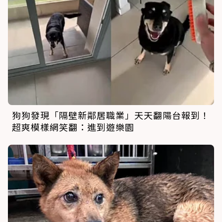
狗狗發現「隔壁新鄰居職業」天天翻陽台報到！
超爽模樣網笑翻：進到遊樂園