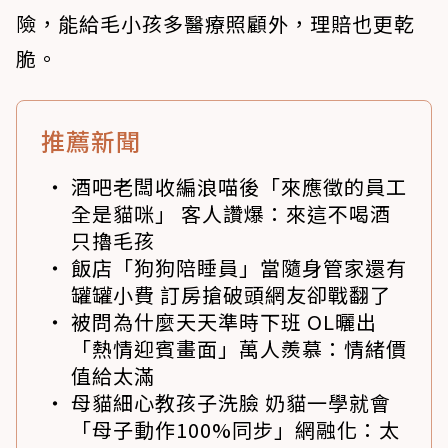
險，能給毛小孩多醫療照顧外，理賠也更乾
脆。
推薦新聞
酒吧老闆收編浪喵後「來應徵的員工
全是貓咪」 客人讚爆：來這不喝酒
只擼毛孩
飯店「狗狗陪睡員」當隨身管家還有
罐罐小費 訂房搶破頭網友卻戰翻了
被問為什麼天天準時下班 OL曬出
「熱情迎賓畫面」萬人羨慕：情緒價
值給太滿
母貓細心教孩子洗臉 奶貓一學就會
「母子動作100%同步」網融化：太