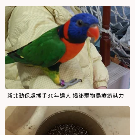
新北動保處攜手30年達人 揭祕寵物鳥療癒魅力