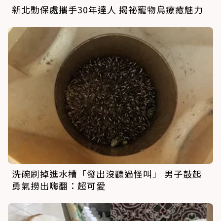
新北動保處攜手30年達人 揭祕寵物鳥療癒魅力
洗碗刷掉進水槽「發出沒聽過怪叫」 男子鼓起
勇氣撈出嗨翻：超可愛