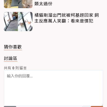
類太過份
橘貓剛溜出門就被柯基趕回家 飼
主反應萬人笑翻：看來是慣犯
猜你喜歡
討論區
共有
0
則留言