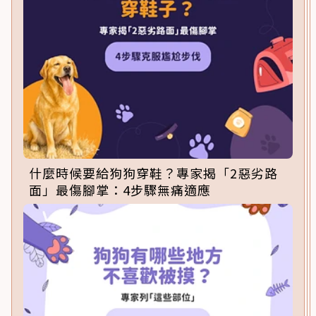
什麼時候要給狗狗穿鞋？專家揭「2惡劣路
面」最傷腳掌：4步驟無痛適應