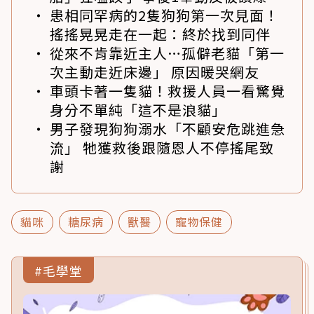
患相同罕病的2隻狗狗第一次見面！
搖搖晃晃走在一起：終於找到同伴
從來不肯靠近主人…孤僻老貓「第一
次主動走近床邊」 原因暖哭網友
車頭卡著一隻貓！救援人員一看驚覺
身分不單純「這不是浪貓」
男子發現狗狗溺水「不顧安危跳進急
流」 牠獲救後跟隨恩人不停搖尾致
謝
貓咪
糖尿病
獸醫
寵物保健
#毛學堂