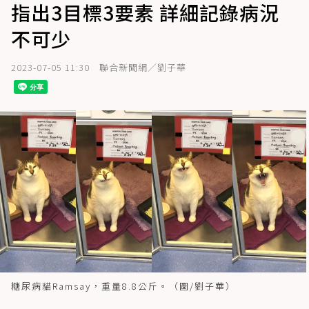
指出3目標3要素 詳細記錄病況
不可少
2023-07-05 11:30
聯合新聞網／劉子華
糖尿病貓Ramsay，重量8.8公斤。（圖/劉子華）