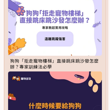
狗狗「拒走寵物樓梯」直接跳床跳沙發怎麼
辦？專家訓練法必學