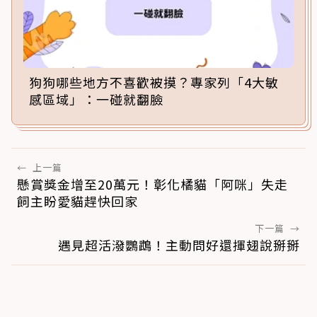
狗狗哪些地方不喜歡被摸？專家列「4大敏
感區域」：一碰就翻臉
←
上一篇
懸賞獎金增至20萬元！彰化橘貓「阿咪」失走
飼主盼愛貓趕快回家
下一篇
→
遇見超活潑鸚鵡！主動問好還揮翅說掰掰