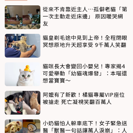
從來不肯靠近主人…孤僻老貓「第
一次主動走近床邊」 原因暖哭網
友
貓皇剃毛途中見到上帝！全程閉眼
冥想原地升天超享受 9千萬人笑翻
貓咪長大會變回小嬰兒！專家揭4
可愛舉動「幼貓魂爆發」：本喵還
想當寶寶～
阿嬤有了新歡！橘貓專屬VIP座位
被搶走 死亡凝視笑翻百萬人
小奶貓怕人躲車底下！女子緊急送
醫「獸醫一句話讓萬人淚崩」：人