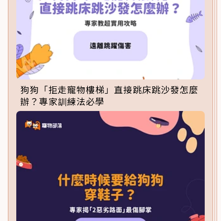
狗狗「拒走寵物樓梯」直接跳床跳沙發怎麼
辦？專家訓練法必學