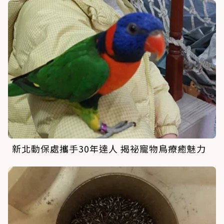
新北動保處攜手30年達人 揭祕寵物鳥療癒魅力