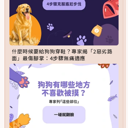
什麼時候要給狗狗穿鞋？專家揭「2惡劣路
面」最傷腳掌：4步驟無痛適應