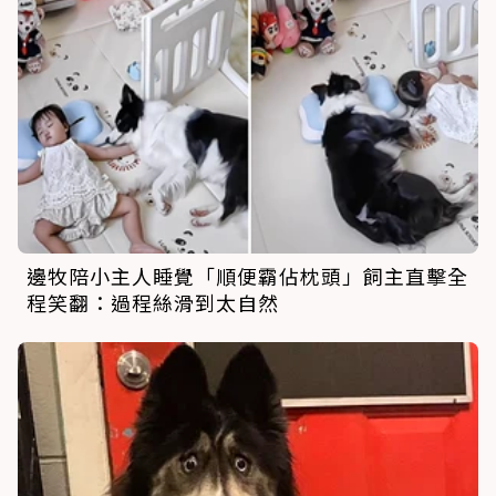
邊牧陪小主人睡覺「順便霸佔枕頭」飼主直擊全
程笑翻：過程絲滑到太自然