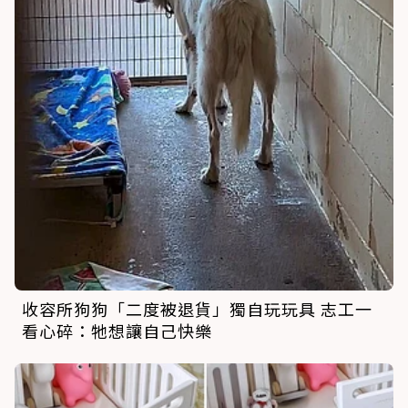
收容所狗狗「二度被退貨」獨自玩玩具 志工一
看心碎：牠想讓自己快樂