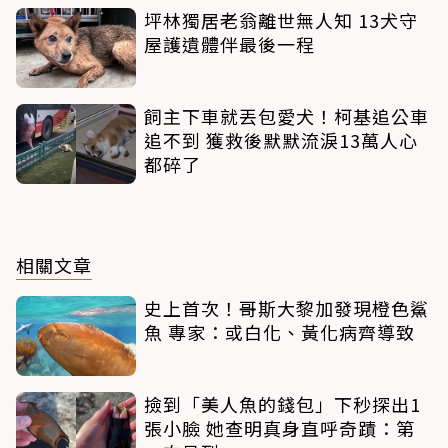
坪林獨居老翁離世無人知 13犬守
屋護遺體伴最後一程
飼主下車就丟包愛犬！柯基追公車
追不到 獲救後默默流淚13萬人心
都碎了
相關文章
史上首次！哥斯大黎加發現橙色鯊
魚 專家：或白化、黃化病齊導致
撿到「美人魚的錢包」下秒探出1
張小臉 她查明真身直呼奇蹟：第