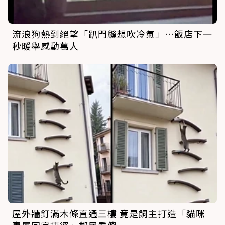
流浪狗熱到絕望「趴門縫想吹冷氣」…飯店下一
秒暖舉感動萬人
屋外牆釘滿木條直通三樓 竟是飼主打造「貓咪