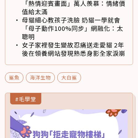
「熱情迎賓畫面」萬人羨慕：情緒價
值給太滿
母貓細心教孩子洗臉 奶貓一學就會
「母子動作100%同步」網融化：太
聰明
女子家裡發生變故忍痛送走愛貓 2年
後在領養網站發現熟悉身影全家淚崩
鯊魚
海洋生物
大白鯊
#毛學堂