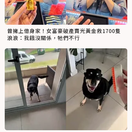
曾擁上億身家！女富豪破產賣光黃金救1700隻
浪浪：我餓沒關係，牠們不行