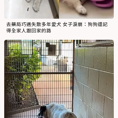
去藥局巧遇失散多年愛犬 女子淚崩：狗狗還記
得全家人跟回家的路