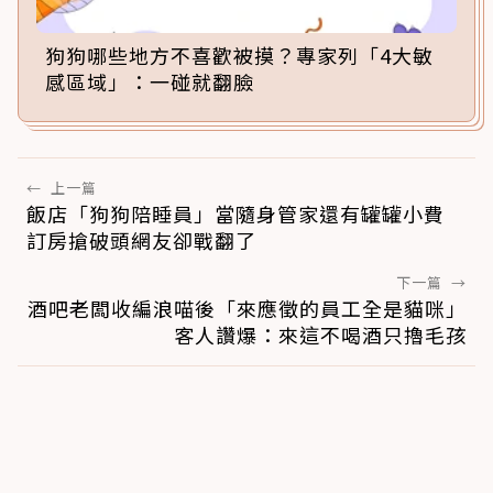
狗狗哪些地方不喜歡被摸？專家列「4大敏
感區域」：一碰就翻臉
←
上一篇
飯店「狗狗陪睡員」當隨身管家還有罐罐小費
訂房搶破頭網友卻戰翻了
下一篇
→
酒吧老闆收編浪喵後「來應徵的員工全是貓咪」
客人讚爆：來這不喝酒只擼毛孩