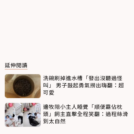
延伸閱讀
洗碗刷掉進水槽「發出沒聽過怪
叫」 男子鼓起勇氣撈出嗨翻：超
可愛
邊牧陪小主人睡覺「順便霸佔枕
頭」飼主直擊全程笑翻：過程絲滑
到太自然