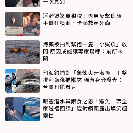
一次見到
浮潛遭鯊魚狠咬！勇男反擊保命
手臂狂噴血、卡滿數顆牙齒
海獺被拍到緊抱一隻「小鯊魚」放
閃 原因成謎讓專家驚呼：前所未
聞
他海釣捕到「驚悚尖牙海怪」！整
排利齒像捕獸夾 稀有身分曝光：
台灣也能看見
報答潛水員餵食之恩！鯊魚「帶全
家送禮回饋」還對鏡頭露出燦笑超
靈性