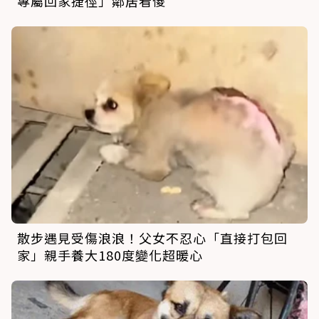
專屬回家捷徑」鄰居看傻
散步遇見受傷浪浪！父女不忍心「直接打包回
家」親手養大180度變化超暖心