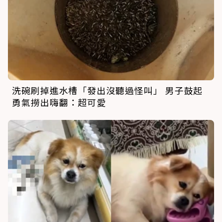
洗碗刷掉進水槽「發出沒聽過怪叫」 男子鼓起
勇氣撈出嗨翻：超可愛