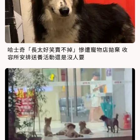
哈士奇「長太好笑賣不掉」慘遭寵物店拋棄 收
容所安排送養活動還是沒人要