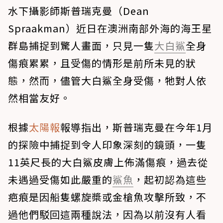
水下攝影師斯普瑞克曼（Dean
Spraakman）近日在澳洲南部外海的海王星
群島捕捉到驚人畫面，只見一隻
大白鯊
全身
傷痕累累，且受傷的情形是前所未見的狀
態，然而，儘管大白鯊全身受傷，牠對人依
然相當友好。
根據
太陽報
報導指出，斯普瑞克曼在今年1月
的探險中捕捉到令人印象深刻的鏡頭，一隻
11英尺長的大白鯊皮膚上佈滿傷痕，過去從
未遇過受傷如此嚴重的
鯊魚
，起初認為這些
疤痕是因船隻螺旋槳或金槍魚攻擊所致，不
過他們駁回這兩種說法，因為以前沒有人看