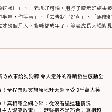
頭蛇勝出」、「老虎好可憐，用脖子蹭示好結果
你半年，你等著」、「去告狀了好萌」、「馬麻
虎才幾個月大，貓咪都成年了，等老虎長大絕對
所唸故事給狗狗聽 令人意外的奇蹟發生感動全
！全程閉眼冥想原地升天超享受 9千萬人笑
救！真相讓全網心碎：從沒看過這種情況
對主人燦笑放電」！獸醫指不是巧合：真相超