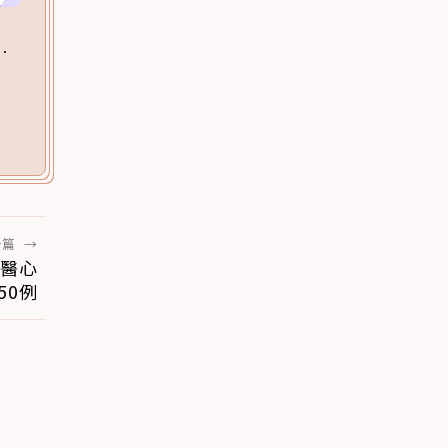
一篇
→
獸醫心
50例