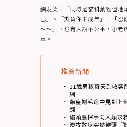
網友笑：「同樣是貓科動物但地
巴」、「欺負你未成年」、「忍
～～」，也有人說不公平，小老
章。
推薦新聞
11歲男孩每天到收容
網
貓皇剃毛途中見到上帝
翻
貓頭鷹揮手向人類求
澳牧散步突然轉頭「