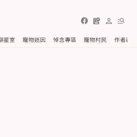
聊星室
寵物迷因
悼念專區
寵物村民
作者群