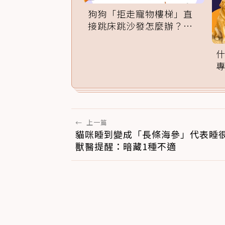
狗狗「拒走寵物樓梯」直
接跳床跳沙發怎麼辦？專
家訓練法必學
←
上一篇
貓咪睡到變成「長條海參」代表睡
獸醫提醒：暗藏1種不適