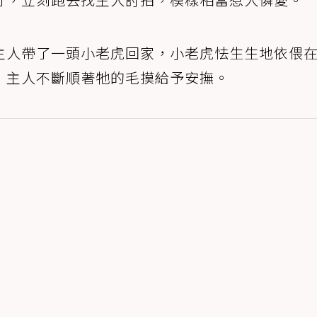
主人帶了一頭小老虎回家，小老虎怯生生地依偎
，主人不斷順著牠的毛摸給予安撫。