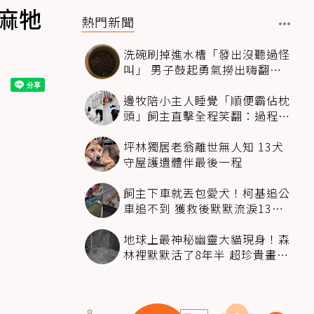
麻牠
熱門新聞
洗碗刷掉進水槽「發出沒聽過怪
叫」 男子鼓起勇氣撈出嗨翻：
超可愛
邊牧陪小主人睡覺「順便霸佔枕
頭」飼主直擊全程笑翻：過程絲
滑到太自然
坪林獨居老翁離世無人知 13犬
守屋護遺體伴最後一程
飼主下車就丟包愛犬！柯基追公
車追不到 獲救後默默流淚13萬
人心都碎了
地球上最神秘幽靈大貓現身！森
林裡默默活了8年半 超珍貴畫面
科學家嗨翻