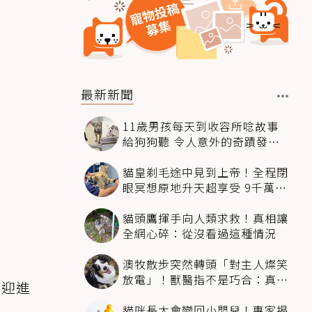
最新新聞
11歲男孩每天到收容所唸故事
給狗狗聽 令人意外的奇蹟發生
感動全網
貓皇剃毛途中見到上帝！全程閉
眼冥想原地升天超享受 9千萬人
笑翻
貓頭鷹揮手向人類求救！真相讓
全網心碎：從沒看過這種情況
澳牧散步突然轉頭「對主人燦笑
放電」！獸醫指不是巧合：真相
被迎進
超窩心
貓咪長大會變回小嬰兒！專家揭