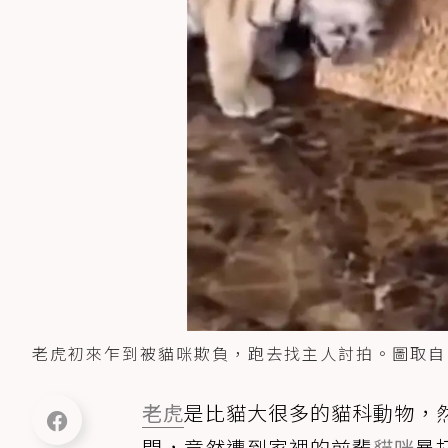
老虎初來乍到被貓咪欺負，跑去找主人討拍。圖取自Fa
老虎
是比貓大很多的貓科動物，
門，竟然遭到家裡的前輩
貓咪
暴