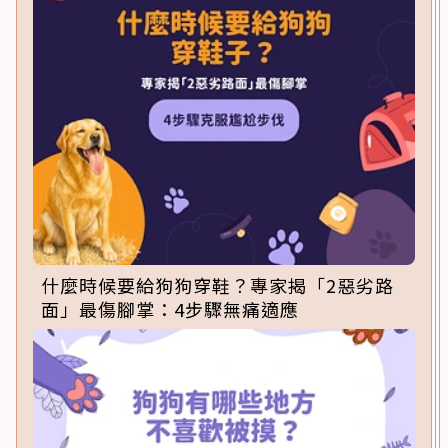
什麼時候要給狗狗穿鞋？專家揭「2惡劣路
面」最傷腳掌：4步驟無痛適應