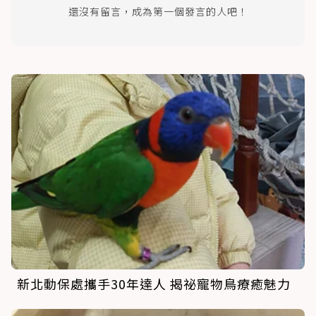
還沒有留言，成為第一個發言的人吧！
新北動保處攜手30年達人 揭祕寵物鳥療癒魅力