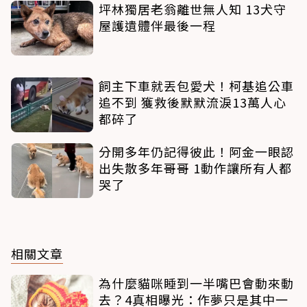
坪林獨居老翁離世無人知 13犬守
屋護遺體伴最後一程
飼主下車就丟包愛犬！柯基追公車
追不到 獲救後默默流淚13萬人心
都碎了
分開多年仍記得彼此！阿金一眼認
出失散多年哥哥 1動作讓所有人都
哭了
相關文章
為什麼貓咪睡到一半嘴巴會動來動
去？4真相曝光：作夢只是其中一