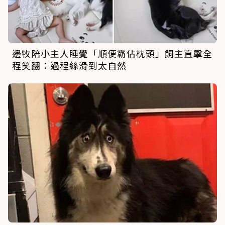
邊牧陪小主人睡覺「順便霸佔枕頭」飼主直擊全
程笑翻：過程絲滑到太自然