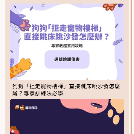
狗狗「拒走寵物樓梯」直接跳床跳沙發怎麼
辦？專家訓練法必學