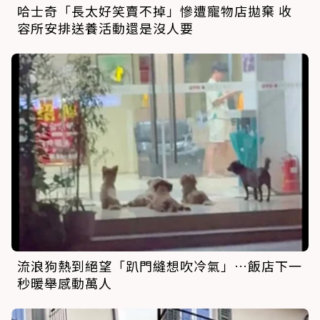
哈士奇「長太好笑賣不掉」慘遭寵物店拋棄 收
容所安排送養活動還是沒人要
流浪狗熱到絕望「趴門縫想吹冷氣」…飯店下一
秒暖舉感動萬人