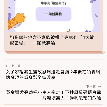
狗狗哪些地方不喜歡被摸？專家列「4大敏
感區域」：一碰就翻臉
←
上一篇
女子家裡發生變故忍痛送走愛貓 2年後在領養網
站發現熟悉身影全家淚崩
下一篇
→
黃金獵犬突然把小主人拖走！下秒風扇砸落直擊
片嚇壞萬人：狗狗能預知危險