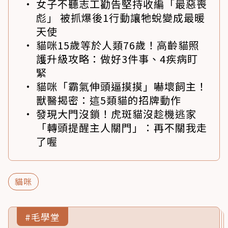
女子不聽志工勸告堅持收編「最惡喪
彪」 被抓爆後1行動讓牠蛻變成最暖
天使
貓咪15歲等於人類76歲！高齡貓照
護升級攻略：做好3件事、4疾病盯
緊
貓咪「霸氣伸頭逼摸摸」嚇壞飼主！
獸醫揭密：這5類貓的招牌動作
發現大門沒鎖！虎斑貓沒趁機逃家
「轉頭提醒主人關門」：再不關我走
了喔
貓咪
#毛學堂