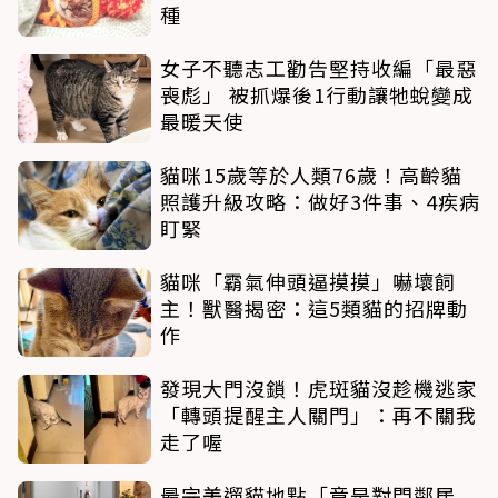
種
女子不聽志工勸告堅持收編「最惡
喪彪」 被抓爆後1行動讓牠蛻變成
最暖天使
貓咪15歲等於人類76歲！高齡貓
照護升級攻略：做好3件事、4疾病
盯緊
貓咪「霸氣伸頭逼摸摸」嚇壞飼
主！獸醫揭密：這5類貓的招牌動
作
發現大門沒鎖！虎斑貓沒趁機逃家
「轉頭提醒主人關門」：再不關我
走了喔
最完美遛貓地點「竟是對門鄰居