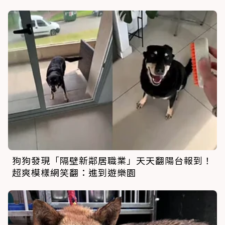
狗狗發現「隔壁新鄰居職業」天天翻陽台報到！
超爽模樣網笑翻：進到遊樂園