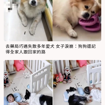
去藥局巧遇失散多年愛犬 女子淚崩：狗狗還記
得全家人跟回家的路