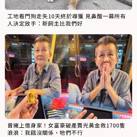
工地看門狗走失10天終於尋獲 見鼻酸一幕所有
人決定放手：新飼主比我們好
曾擁上億身家！女富豪破產賣光黃金救1700隻
浪浪：我餓沒關係，牠們不行