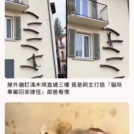
屋外牆釘滿木條直通三樓 竟是飼主打造「貓咪
專屬回家捷徑」鄰居看傻