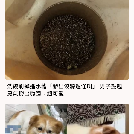
洗碗刷掉進水槽「發出沒聽過怪叫」 男子鼓起
勇氣撈出嗨翻：超可愛